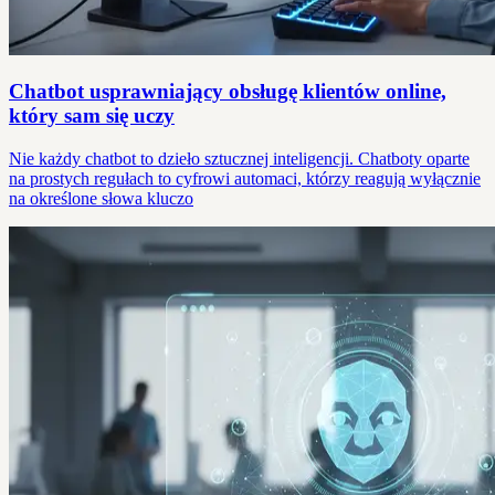
Chatbot usprawniający obsługę klientów online,
który sam się uczy
Nie każdy chatbot to dzieło sztucznej inteligencji. Chatboty oparte
na prostych regułach to cyfrowi automaci, którzy reagują wyłącznie
na określone słowa kluczo