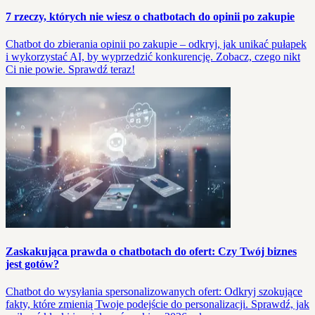
7 rzeczy, których nie wiesz o chatbotach do opinii po zakupie
Chatbot do zbierania opinii po zakupie – odkryj, jak unikać pułapek
i wykorzystać AI, by wyprzedzić konkurencję. Zobacz, czego nikt
Ci nie powie. Sprawdź teraz!
Zaskakująca prawda o chatbotach do ofert: Czy Twój biznes
jest gotów?
Chatbot do wysyłania spersonalizowanych ofert: Odkryj szokujące
fakty, które zmienią Twoje podejście do personalizacji. Sprawdź, jak