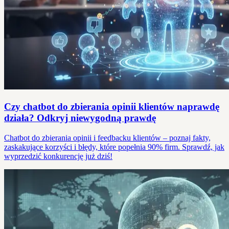
Czy chatbot do zbierania opinii klientów naprawdę
działa? Odkryj niewygodną prawdę
Chatbot do zbierania opinii i feedbacku klientów – poznaj fakty,
zaskakujące korzyści i błędy, które popełnia 90% firm. Sprawdź, jak
wyprzedzić konkurencję już dziś!