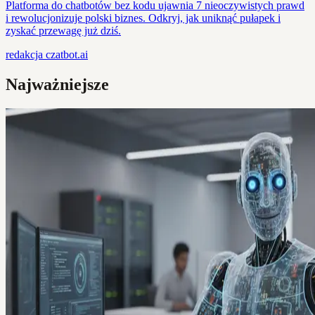
Platforma do chatbotów bez kodu ujawnia 7 nieoczywistych prawd
i rewolucjonizuje polski biznes. Odkryj, jak uniknąć pułapek i
zyskać przewagę już dziś.
redakcja
czatbot.ai
Najważniejsze