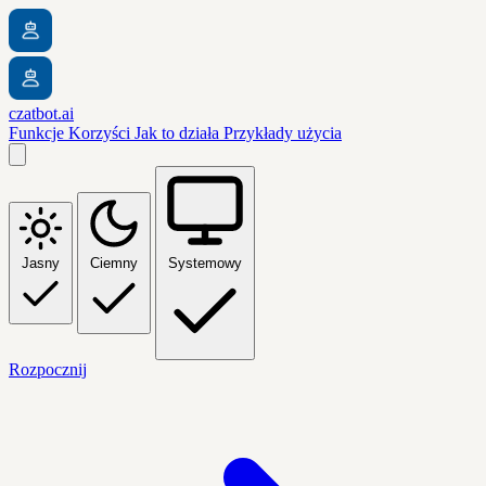
czatbot.ai
Funkcje
Korzyści
Jak to działa
Przykłady użycia
Jasny
Ciemny
Systemowy
Rozpocznij