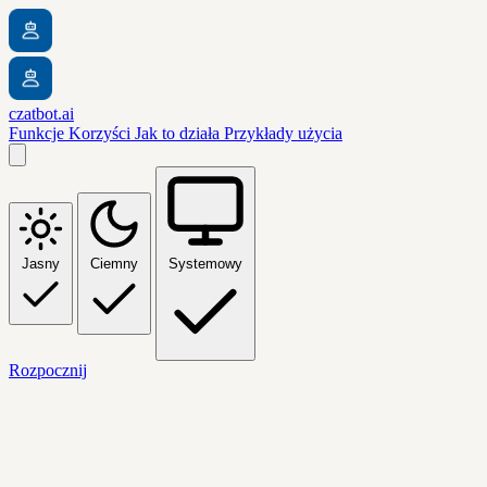
czatbot.ai
Funkcje
Korzyści
Jak to działa
Przykłady użycia
Jasny
Ciemny
Systemowy
Rozpocznij