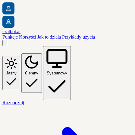
czatbot.ai
Funkcje
Korzyści
Jak to działa
Przykłady użycia
Jasny
Ciemny
Systemowy
Rozpocznij