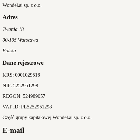
Wondel.ai sp. z o.o.
Adres
Twarda 18
00-105 Warszawa
Polska
Dane rejestrowe
KRS:
0001029516
NIP:
5252951298
REGON:
524989057
VAT ID:
PL5252951298
Część grupy kapitałowej Wondel.ai sp. z o.o.
E-mail