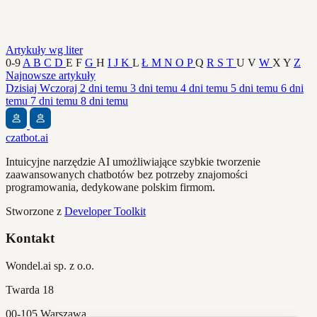
Artykuły wg liter
0-9
A
B
C
D
E
F
G
H
I
J
K
L
Ł
M
N
O
P
Q
R
S
T
U
V
W
X
Y
Z
Najnowsze artykuły
Dzisiaj
Wczoraj
2 dni temu
3 dni temu
4 dni temu
5 dni temu
6 dni
temu
7 dni temu
8 dni temu
czatbot.ai
Intuicyjne narzędzie AI umożliwiające szybkie tworzenie
zaawansowanych chatbotów bez potrzeby znajomości
programowania, dedykowane polskim firmom.
Stworzone z
Developer Toolkit
Kontakt
Wondel.ai sp. z o.o.
Twarda 18
00-105 Warszawa