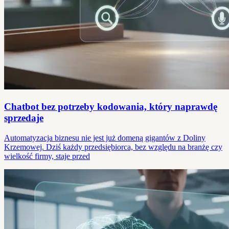
Chatbot bez potrzeby kodowania, który naprawdę
sprzedaje
Automatyzacja biznesu nie jest już domeną gigantów z Doliny
Krzemowej. Dziś każdy przedsiębiorca, bez względu na branżę czy
wielkość firmy, staje przed