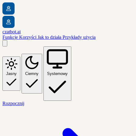
czatbot.ai
Funkcje
Korzyści
Jak to działa
Przykłady użycia
Jasny
Ciemny
Systemowy
Rozpocznij