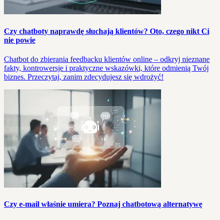
Czy chatboty naprawdę słuchają klientów? Oto, czego nikt Ci
nie powie
Chatbot do zbierania feedbacku klientów online – odkryj nieznane
fakty, kontrowersje i praktyczne wskazówki, które odmienią Twój
biznes. Przeczytaj, zanim zdecydujesz się wdrożyć!
Czy e-mail właśnie umiera? Poznaj chatbotową alternatywę