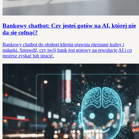
Bankowy chatbot: Czy jesteś gotów na AI, której nie
da się cofnąć?
Bankowy chatbot do obsługi klienta ujawnia nieznane kulisy i
pułapki. Sprawdź, czy twój bank jest gotowy na rewolucję AI i co
możesz zyskać lub stracić.