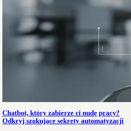
Chatbot, który zabierze ci nudę pracy?
Odkryj szokujące sekrety automatyzacji