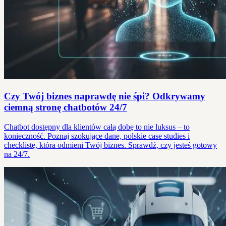
Czy Twój biznes naprawdę nie śpi? Odkrywamy
ciemną stronę chatbotów 24/7
Chatbot dostępny dla klientów całą dobę to nie luksus – to
konieczność. Poznaj szokujące dane, polskie case studies i
checklistę, która odmieni Twój biznes. Sprawdź, czy jesteś gotowy
na 24/7.