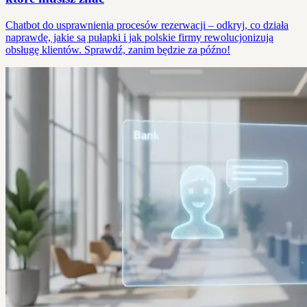
Chatbot do usprawnienia procesów rezerwacji – odkryj, co działa
naprawdę, jakie są pułapki i jak polskie firmy rewolucjonizują
obsługę klientów. Sprawdź, zanim będzie za późno!