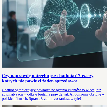
Czy naprawdę potrzebujesz chatbota? 7 rzeczy,
których nie powie ci żaden sprzedawca
Chatbot ograniczający powtarzalne pytania klientów to więcej niż
automatyzacja – odkryj brutalną prawdę, jak AI odmienia obsługę w
polskich firmach. Sprawdź, zanim zostaniesz w tyle!