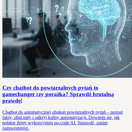
Czy chatbot do powtarzalnych pytań to
gamechanger czy porażka? Sprawdź brutalną
prawdę!
Chatbot do automatycznej obsługi powtarzalnych pytań – poznaj
fakty, obal mity i odkryj kulisy automatyzacji. Dowiedz się, jak
polskie firmy wykorzystują no-code AI. Sprawdź, zanim
zainwestujesz.