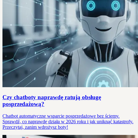
Czy chatboty naprawdę ratują obsługę
posprzedażową?
Chatbot automatyczne wsparcie posprzedażowe bez ściemy.
Sprawdź, co naprawdę działa w 2026 roku i jak uniknąć katastrofy.
Przeczytaj, zanim wdrożysz boty!