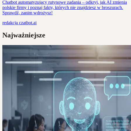
Chatbot automatyzujący rutynowe zadania – odkryj, jak AI zmienia
polskie firmy i poznaj fakty, których nie znajdziesz w broszurach.
Sprawdź, zanim wdrożysz!
redakcja
czatbot.ai
Najważniejsze