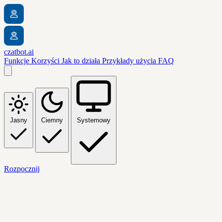
czatbot.ai
Funkcje
Korzyści
Jak to działa
Przykłady użycia
FAQ
Jasny
Ciemny
Systemowy
Rozpocznij