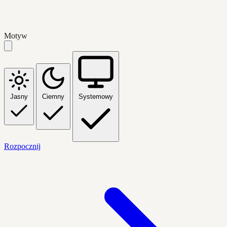
Motyw
Jasny
Ciemny
Systemowy
Rozpocznij