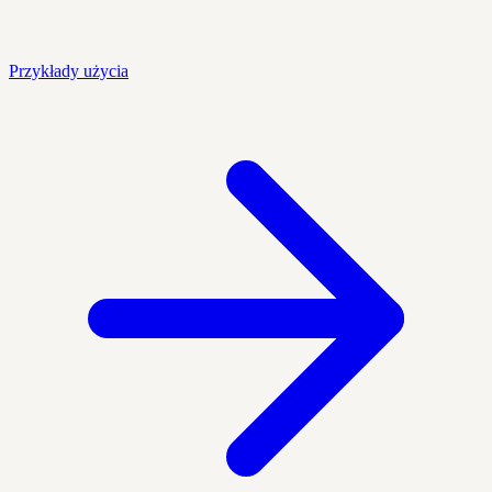
Przykłady użycia