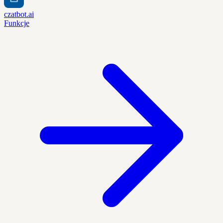
czatbot.ai
Funkcje