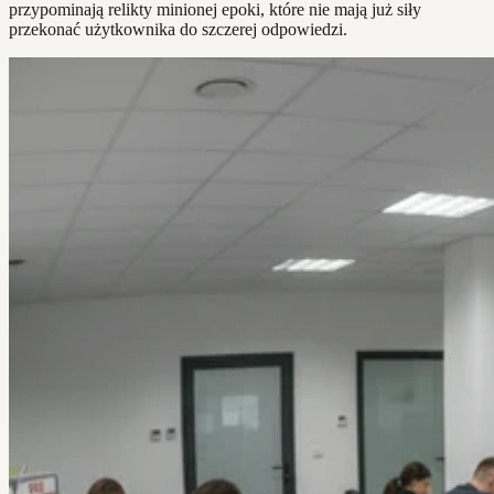
przypominają relikty minionej epoki, które nie mają już siły
przekonać użytkownika do szczerej odpowiedzi.