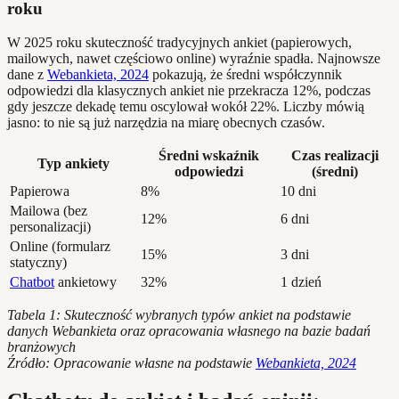
roku
W 2025 roku skuteczność tradycyjnych ankiet (papierowych,
mailowych, nawet częściowo online) wyraźnie spadła. Najnowsze
dane z
Webankieta, 2024
pokazują, że średni współczynnik
odpowiedzi dla klasycznych ankiet nie przekracza 12%, podczas
gdy jeszcze dekadę temu oscylował wokół 22%. Liczby mówią
jasno: to nie są już narzędzia na miarę obecnych czasów.
Średni wskaźnik
Czas realizacji
Typ ankiety
odpowiedzi
(średni)
Papierowa
8%
10 dni
Mailowa (bez
12%
6 dni
personalizacji)
Online (formularz
15%
3 dni
statyczny)
Chatbot
ankietowy
32%
1 dzień
Tabela 1: Skuteczność wybranych typów ankiet na podstawie
danych Webankieta oraz opracowania własnego na bazie badań
branżowych
Źródło: Opracowanie własne na podstawie
Webankieta, 2024