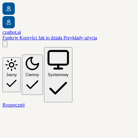
czatbot.ai
Funkcje
Korzyści
Jak to działa
Przykłady użycia
Jasny
Ciemny
Systemowy
Rozpocznij