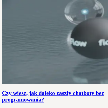
Czy wiesz, jak daleko zaszły chatboty bez
programowania?