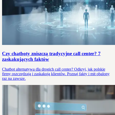
Czy chatboty zniszczą tradycyjne call center? 7
zaskakujących faktów
Chatbot alternatywa dla drogich call center? Odkryj, jak polskie
firmy oszczędzają i zaskakują klientów. Poznaj fakty i mit obalony
raz na zawsze.