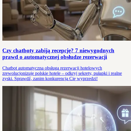
Czy chatboty zabiją recepcję? 7 niewygodnych
prawd o automatycznej obsłudze rezerwacji
Chatbot automatyczna obsługa rezerwacji hotelowych
zrewolucjonizuje polskie hotele – odkryj sekrety, pułapki i realne
zyski. Sprawdź, zanim konkurencja Cię wyprzedzi!