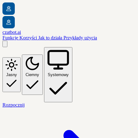
czatbot.ai
Funkcje
Korzyści
Jak to działa
Przykłady użycia
Jasny
Ciemny
Systemowy
Rozpocznij