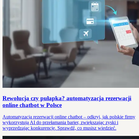
Rewolucja czy pułapka? automatyzacja rezerwacji
online chatbot w Polsce
Automatyzacja rezerwacji online chatbot – odkryj, jak polskie firmy
wykorzystują AI do przełamania barier, zwiększając zyski i
wyprzedzając konkurencję. Sprawdź, co musisz wiedzieć.