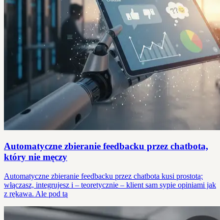
Automatyczne zbieranie feedbacku przez chatbota,
który nie męczy
Automatyczne zbieranie feedbacku przez chatbota kusi prostotą:
włączasz, integrujesz i – teoretycznie – klient sam sypie opiniami jak
z rękawa. Ale pod tą