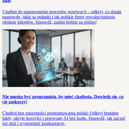
znać
Chatbot do usprawnienia procesów rezerwacji – odkryj, co działa
naprawdę, jakie są pułapki i jak polskie firmy rewolucjonizują
obsługę klientów. Sprawdź, zanim będzie za późno!
Nie musisz być programistą, by mieć chatbota. Dowiedz się, co
cię zaskoczy!
Chatbot bez znajomości programowania polski: Odkryj brutalne
fakty, ukryte korzyści i przewagę AI bez kodu. Sprawdź, jak zacząć
już dziś i wyprzedzić konkurencję.