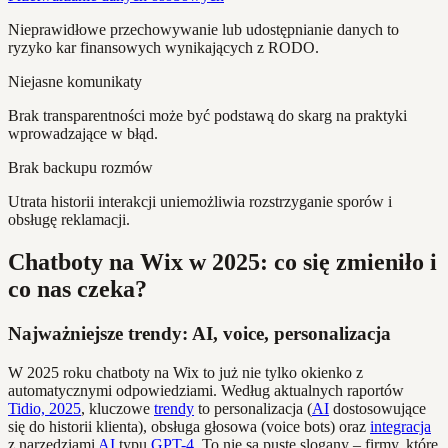
Nieprawidłowe przechowywanie lub udostępnianie danych to
ryzyko kar finansowych wynikających z RODO.
Niejasne komunikaty
Brak transparentności może być podstawą do skarg na praktyki
wprowadzające w błąd.
Brak backupu rozmów
Utrata historii interakcji uniemożliwia rozstrzyganie sporów i
obsługę reklamacji.
Chatboty na Wix w 2025: co się zmieniło i
co nas czeka?
Najważniejsze trendy: AI, voice, personalizacja
W 2025 roku chatboty na Wix to już nie tylko okienko z
automatycznymi odpowiedziami. Według aktualnych raportów
Tidio, 2025
, kluczowe
trendy
to personalizacja (
AI
dostosowujące
się do historii klienta), obsługa głosowa (voice bots) oraz
integracja
z narzędziami
AI
typu
GPT-4
. To nie są puste slogany – firmy, które