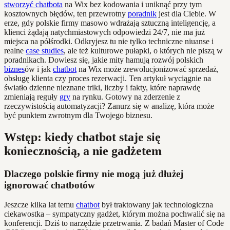
stworzyć chatbota
na Wix bez kodowania i uniknąć przy tym
kosztownych błędów, ten przewrotny
poradnik
jest dla Ciebie. W
erze, gdy polskie firmy masowo wdrażają sztuczną inteligencję, a
klienci żądają natychmiastowych odpowiedzi 24/7, nie ma już
miejsca na półśrodki. Odkryjesz tu nie tylko techniczne niuanse i
realne
case studies
, ale też kulturowe pułapki, o których nie piszą w
poradnikach. Dowiesz się, jakie mity hamują rozwój polskich
biznes
ów i jak
chatbot
na Wix może zrewolucjonizować sprzedaż,
obsługę klienta czy proces rezerwacji. Ten artykuł wyciągnie na
światło dzienne nieznane triki, liczby i fakty, które naprawdę
zmieniają reguły
gry
na rynku. Gotowy na zderzenie z
rzeczywistością automatyzacji? Zanurz się w analizę, która może
być punktem zwrotnym dla Twojego biznesu.
Wstęp: kiedy chatbot staje się
koniecznością, a nie gadżetem
Dlaczego polskie firmy nie mogą już dłużej
ignorować chatbotów
Jeszcze kilka lat temu
chatbot
był traktowany jak technologiczna
ciekawostka – sympatyczny gadżet, którym można pochwalić się na
konferencji. Dziś to narzędzie przetrwania. Z badań Master of Code