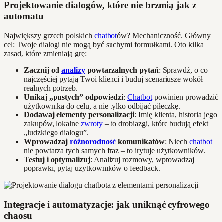
Projektowanie dialogów, które nie brzmią jak z
automatu
Największy grzech polskich
chatbot
ów? Mechaniczność. Główny
cel: Twoje dialogi nie mogą być suchymi formułkami. Oto kilka
zasad, które zmieniają grę:
Zacznij od
analizy
powtarzalnych pytań
: Sprawdź, o co
najczęściej pytają Twoi klienci i buduj scenariusze wokół
realnych potrzeb.
Unikaj „pustych” odpowiedzi
:
Chatbot
powinien prowadzić
użytkownika do celu, a nie tylko odbijać piłeczkę.
Dodawaj elementy personalizacji
: Imię klienta, historia jego
zakupów, lokalne
zwroty
– to drobiazgi, które budują efekt
„ludzkiego dialogu”.
Wprowadzaj
różnorodność
komunikatów
: Niech
chatbot
nie powtarza tych samych fraz – to irytuje użytkowników.
Testuj i optymalizuj
: Analizuj rozmowy, wprowadzaj
poprawki, pytaj użytkowników o feedback.
Integracje i automatyzacje: jak uniknąć cyfrowego
chaosu