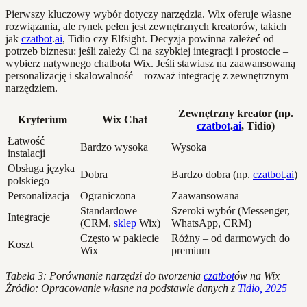
Pierwszy kluczowy wybór dotyczy narzędzia. Wix oferuje własne
rozwiązania, ale rynek pełen jest zewnętrznych kreatorów, takich
jak
czatbot
.
ai
, Tidio czy Elfsight. Decyzja powinna zależeć od
potrzeb biznesu: jeśli zależy Ci na szybkiej integracji i prostocie –
wybierz natywnego chatbota Wix. Jeśli stawiasz na zaawansowaną
personalizację i skalowalność – rozważ integrację z zewnętrznym
narzędziem.
Zewnętrzny kreator (np.
Kryterium
Wix Chat
czatbot
.
ai
, Tidio)
Łatwość
Bardzo wysoka
Wysoka
instalacji
Obsługa języka
Dobra
Bardzo dobra (np.
czatbot
.
ai
)
polskiego
Personalizacja
Ograniczona
Zaawansowana
Standardowe
Szeroki wybór (Messenger,
Integracje
(CRM,
sklep
Wix)
WhatsApp, CRM)
Często w pakiecie
Różny – od darmowych do
Koszt
Wix
premium
Tabela 3: Porównanie narzędzi do tworzenia
czatbot
ów na Wix
Źródło: Opracowanie własne na podstawie danych z
Tidio, 2025