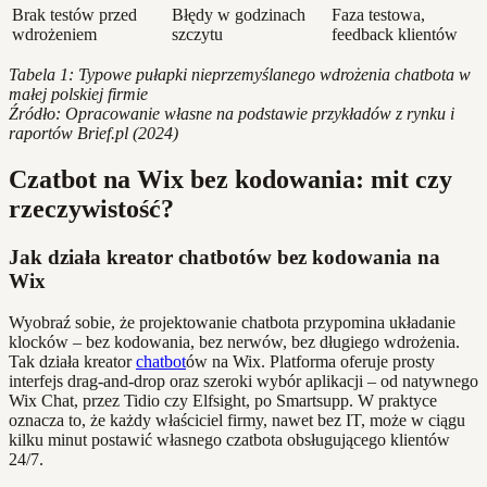
Brak testów przed
Błędy w godzinach
Faza testowa,
wdrożeniem
szczytu
feedback klientów
Tabela 1: Typowe pułapki nieprzemyślanego wdrożenia chatbota w
małej polskiej firmie
Źródło: Opracowanie własne na podstawie przykładów z rynku i
raportów Brief.pl (2024)
Czatbot na Wix bez kodowania: mit czy
rzeczywistość?
Jak działa kreator chatbotów bez kodowania na
Wix
Wyobraź sobie, że projektowanie chatbota przypomina układanie
klocków – bez kodowania, bez nerwów, bez długiego wdrożenia.
Tak działa kreator
chatbot
ów na Wix. Platforma oferuje prosty
interfejs drag-and-drop oraz szeroki wybór aplikacji – od natywnego
Wix Chat, przez Tidio czy Elfsight, po Smartsupp. W praktyce
oznacza to, że każdy właściciel firmy, nawet bez IT, może w ciągu
kilku minut postawić własnego czatbota obsługującego klientów
24/7.