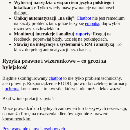
Wybieraj narzędzia z wsparciem języka polskiego i
lokalizacją
: Tylko wtedy masz gwarancję naturalności
dialogu.
Unikaj automatyzacji „na siłę”
:
Chatbot
nie jest remedium
na każdy problem; tam, gdzie liczy się
empatia
, daj wybór
rozmowy z człowiekiem.
Monitoruj interakcje i analizuj
raporty
: Reaguj na
feedback, poprawiaj błędy, ucz się na potknięciach.
Stawiaj na integracje z systemami CRM i analityką
: To
klucz do pełnej automatyzacji bez chaosu.
Ryzyka prawne i wizerunkowe – co grozi za
bylejakość
Błędnie skonfigurowany
chatbot
to nie tylko problem techniczny,
ale i prawny. Rozporządzenie RODO, prawo do rzetelnej informacji
i
ochrona
konsumenta to kwestie, których nie można lekceważyć.
Błąd w interpretacji zapytań
Może prowadzić do błędnych zamówień lub fałszywych rezerwacji,
co naraża firmę na roszczenia klientów zgodnie z prawem
konsumenckim.
Przetwarzanie danych osobowych