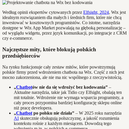
Według opinii ekspertów cytowanych przez
Elfsight, 2024
, Wix jest
idealnym rozwiązaniem dla małych i średnich firm, które nie chcą
inwestować w kosztownych programistów. Co istotne, narzędzia
dostępne w Wix App Market pozwalają na głęboką personalizację –
od wyglądu widgetu, przez język komunikacji, po integracje z CRM
czy e-commerce.
Najczęstsze mity, które blokują polskich
przedsiębiorców
Na rynku funkcjonuje cały zestaw mitów, które powstrzymują
polskie firmy przed wdrożeniem chatbota na Wix. Część z nich jest
mocno zakorzeniona, ale nie ma nic wspólnego z rzeczywistością.
„
Chatbot
ów nie da się wdrożyć bez kodowania”
–
Aktualne narzędzia, takie jak Tidio czy Elfsight, obalają ten
mit totalnie. Wdrożenie nie wymaga wsparcia programisty, a
cały proces przypomina bardziej konfigurację sklepu online
niż pracę developera.
„
Chatbot
po polsku nie działa”
– W 2025 roku narzędzia
AI
skutecznie obsługują polszczyznę, a jakość rozumienia
kontekstu rośnie z każdym miesiącem. Dowodzą tego
wdrożenia m.in. w polskich e-commerce.