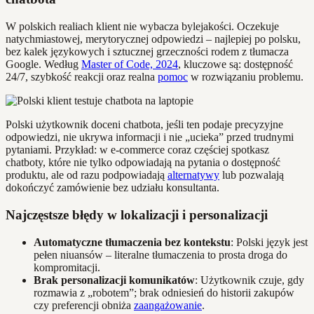
W polskich realiach klient nie wybacza bylejakości. Oczekuje
natychmiastowej, merytorycznej odpowiedzi – najlepiej po polsku,
bez kalek językowych i sztucznej grzeczności rodem z tłumacza
Google. Według
Master of Code, 2024
, kluczowe są: dostępność
24/7, szybkość reakcji oraz realna
pomoc
w rozwiązaniu problemu.
Polski użytkownik doceni chatbota, jeśli ten podaje precyzyjne
odpowiedzi, nie ukrywa informacji i nie „ucieka” przed trudnymi
pytaniami. Przykład: w e-commerce coraz częściej spotkasz
chatboty, które nie tylko odpowiadają na pytania o dostępność
produktu, ale od razu podpowiadają
alternatywy
lub pozwalają
dokończyć zamówienie bez udziału konsultanta.
Najczęstsze błędy w lokalizacji i personalizacji
Automatyczne tłumaczenia bez kontekstu
: Polski język jest
pełen niuansów – literalne tłumaczenia to prosta droga do
kompromitacji.
Brak personalizacji komunikatów
: Użytkownik czuje, gdy
rozmawia z „robotem”; brak odniesień do historii zakupów
czy preferencji obniża
zaangażowanie
.