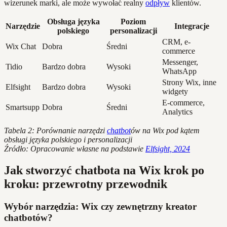
wizerunek marki, ale może wywołać realny
odpływ
klientów.
Obsługa języka
Poziom
Narzędzie
Integracje
polskiego
personalizacji
CRM, e-
Wix Chat
Dobra
Średni
commerce
Messenger,
Tidio
Bardzo dobra
Wysoki
WhatsApp
Strony Wix, inne
Elfsight
Bardzo dobra
Wysoki
widgety
E-commerce,
Smartsupp
Dobra
Średni
Analytics
Tabela 2: Porównanie narzędzi
chatbot
ów na Wix pod kątem
obsługi języka polskiego i personalizacji
Źródło: Opracowanie własne na podstawie
Elfsight, 2024
Jak stworzyć chatbota na Wix krok po
kroku: przewrotny przewodnik
Wybór narzędzia: Wix czy zewnętrzny kreator
chatbotów?