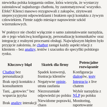
niewielka polska księgarnia online, która wierzyła, że wystarczy
zainstalować najtańszego chatbota, by zautomatyzować wszystko.
Efekt? Klienci masowo rezygnowali z zakupów, zirytowani
nieprecyzyjnymi odpowiedziami i brakiem opcji kontaktu z żywym
człowiekiem. Firmie zajęło miesiące naprawienie szkód
wizerunkowych.
W praktyce nie chodzi wyłącznie o samo zainstalowanie narzędzia,
ale o jego właściwą konfigurację, personalizację komunikatów oraz
integrację z realnymi procesami obsługi. Największym błędem było
przyjęcie założenia, że
chatbot
zastąpi każdy aspekt relacji z
klientem – bez
analizy
, testów i szacunku do specyfiki polskiego
rynku.
Potencjalne
Kluczowy błąd
Skutek dla firmy
rozwiązanie
Chatbot
bez
Spadek konwersji,
Konfiguracja
personalizacji
frustracja klientów
dialog
ów,
testy
Brak opcji kontaktu z
Negatywne
opinie
,
Integracja
z live
konsultantem
utrata zaufania
chatem
Tani, „gotowiec” bez
Niezrozumiałe
Wybór narzędzia z
wsparcia języka
odpowiedzi po polsku
NLP
po polsku
Niewidome poprawki,
Monitoring,
Brak
analizy
interakcji
chaos
raportowanie