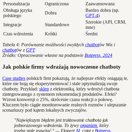
Personalizacja
Ograniczona
Zaawansowana
Obsługa języka
Bardzo dobra (np.
Dobra
polskiego
GPT-4
)
Szerokie (API, CRM,
Integracje
Standardowe
inne)
Czas wdrożenia
Krótki
Średni
Tabela 4: Porównanie możliwości zwykłych
chatbot
ów Wix i
chatbot
ów z
GPT
Źródło: Opracowanie własne na podstawie
Botpress, 2024
Jak polskie firmy wdrażają nowoczesne chatboty
Case studies
polskich firm pokazują, że najlepsze efekty osiągają te,
które nie boją się eksperymentować i stale optymalizują swoje
chatboty. Przykład:
sklep
z elektroniką, który wdrożył chatbota
zintegrowanego z systemem rekomendacji produktów. Efekt?
Wzrost konwersji o 25%, skrócenie czasu reakcji o połowę.
Kluczem było ciągłe monitorowanie realnych rozmów i ulepszanie
scenariuszy pod kątem lokalnych zwyczajów.
"Największym błędem jest traktowanie chatbota jak
jednorazowego wdrożenia. To żywy
organizm
, który
trzeba stale rozwijać." — Ekspert
AI
, cytat z
Botpress,