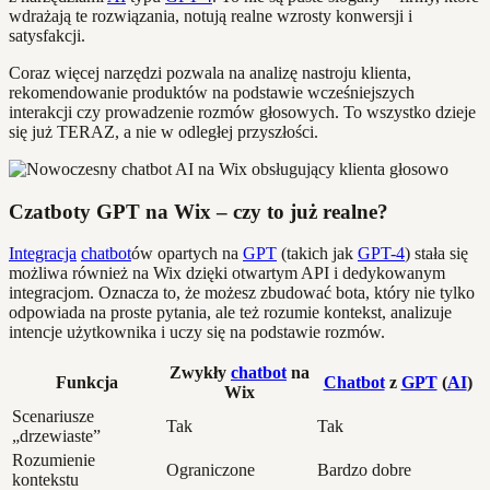
wdrażają te rozwiązania, notują realne wzrosty konwersji i
satysfakcji.
Coraz więcej narzędzi pozwala na analizę nastroju klienta,
rekomendowanie produktów na podstawie wcześniejszych
interakcji czy prowadzenie rozmów głosowych. To wszystko dzieje
się już TERAZ, a nie w odległej przyszłości.
Czatboty GPT na Wix – czy to już realne?
Integracja
chatbot
ów opartych na
GPT
(takich jak
GPT-4
) stała się
możliwa również na Wix dzięki otwartym API i dedykowanym
integracjom. Oznacza to, że możesz zbudować bota, który nie tylko
odpowiada na proste pytania, ale też rozumie kontekst, analizuje
intencje użytkownika i uczy się na podstawie rozmów.
Zwykły
chatbot
na
Funkcja
Chatbot
z
GPT
(
AI
)
Wix
Scenariusze
Tak
Tak
„drzewiaste”
Rozumienie
Ograniczone
Bardzo dobre
kontekstu