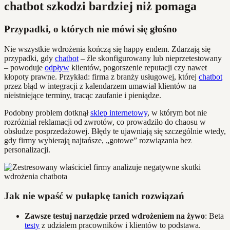
chatbot szkodzi bardziej niż pomaga
Przypadki, o których nie mówi się głośno
Nie wszystkie wdrożenia kończą się happy endem. Zdarzają się
przypadki, gdy
chatbot
– źle skonfigurowany lub nieprzetestowany
– powoduje
odpływ
klientów, pogorszenie reputacji czy nawet
kłopoty prawne. Przykład: firma z branży usługowej, której
chatbot
przez błąd w integracji z kalendarzem umawiał klientów na
nieistniejące terminy, tracąc zaufanie i pieniądze.
Podobny problem dotknął
sklep internetowy
, w którym bot nie
rozróżniał reklamacji od zwrotów, co prowadziło do chaosu w
obsłudze posprzedażowej. Błędy te ujawniają się szczególnie wtedy,
gdy firmy wybierają najtańsze, „gotowe” rozwiązania bez
personalizacji.
Jak nie wpaść w pułapkę tanich rozwiązań
Zawsze testuj narzędzie przed wdrożeniem na żywo
: Beta
testy
z udziałem pracowników i klientów to podstawa.