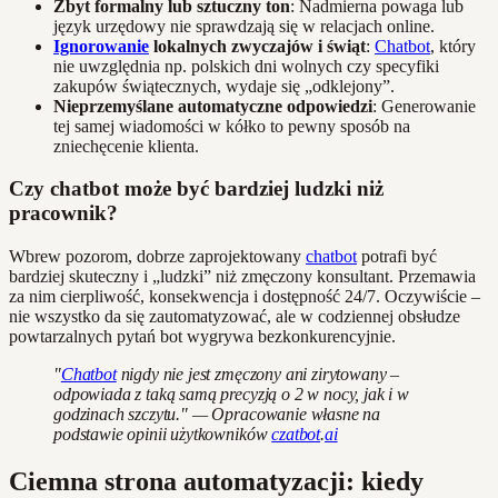
Zbyt formalny lub sztuczny ton
: Nadmierna powaga lub
język urzędowy nie sprawdzają się w relacjach online.
Ignorowanie
lokalnych zwyczajów i świąt
:
Chatbot
, który
nie uwzględnia np. polskich dni wolnych czy specyfiki
zakupów świątecznych, wydaje się „odklejony”.
Nieprzemyślane automatyczne odpowiedzi
: Generowanie
tej samej wiadomości w kółko to pewny sposób na
zniechęcenie klienta.
Czy chatbot może być bardziej ludzki niż
pracownik?
Wbrew pozorom, dobrze zaprojektowany
chatbot
potrafi być
bardziej skuteczny i „ludzki” niż zmęczony konsultant. Przemawia
za nim cierpliwość, konsekwencja i dostępność 24/7. Oczywiście –
nie wszystko da się zautomatyzować, ale w codziennej obsłudze
powtarzalnych pytań bot wygrywa bezkonkurencyjnie.
"
Chatbot
nigdy nie jest zmęczony ani zirytowany –
odpowiada z taką samą precyzją o 2 w nocy, jak i w
godzinach szczytu." — Opracowanie własne na
podstawie opinii użytkowników
czatbot
.
ai
Ciemna strona automatyzacji: kiedy