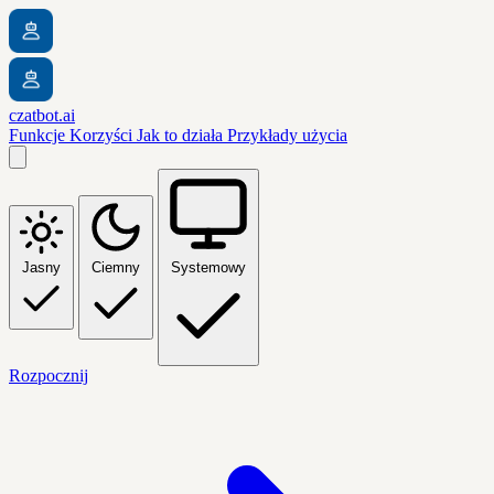
czatbot.ai
Funkcje
Korzyści
Jak to działa
Przykłady użycia
Jasny
Ciemny
Systemowy
Rozpocznij