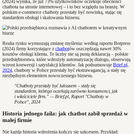
(2024) wynika, że już 73% użytkowników oczekuje obecności
chatbota na stronie internetowej – i to bez względu na branżę. W
polskim e-commerce chatboty przestały być nowinką, stając się
standardem obsługi i skalowania biznesu.
Realia rynku wymuszają zmianę myślenia: według raportu Botpress
(2024) firmy korzystające z
chatbot
ów oszczędzają nawet 30%
kosztów obsługi klienta. Te liczby nie są pustą deklaracją – polskie
przedsiębiorstwa, które wdrożyły automatyzację dialogu, obserwują
wzrost konwersji i satysfakcji klientów. Jak podsumowuje
Brief.pl,
2024
, chatboty w Polsce przestały być ekstrawagancją, a stały się
niezbędnym elementem nowoczesnego biznesu.
"Chatboty przestały być luksusem – stały się
standardem, którego oczekują zarówno konsumenci, jak
i właściciele firm." — Brief.pl, Raport "Chatboty w
Polsce", 2024
Historia jednego faila: jak chatbot zabił sprzedaż w
małej firmie
Nie każda historia wdrożenia kończy się sukcesem. Przykład: