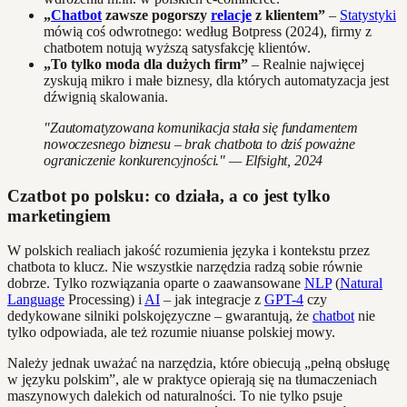
„
Chatbot
zawsze pogorszy
relacje
z klientem”
–
Statystyki
mówią coś odwrotnego: według Botpress (2024), firmy z
chatbotem notują wyższą satysfakcję klientów.
„To tylko moda dla dużych firm”
– Realnie najwięcej
zyskują mikro i małe biznesy, dla których automatyzacja jest
dźwignią skalowania.
"Zautomatyzowana komunikacja stała się fundamentem
nowoczesnego biznesu – brak chatbota to dziś poważne
ograniczenie konkurencyjności." — Elfsight, 2024
Czatbot po polsku: co działa, a co jest tylko
marketingiem
W polskich realiach jakość rozumienia języka i kontekstu przez
chatbota to klucz. Nie wszystkie narzędzia radzą sobie równie
dobrze. Tylko rozwiązania oparte o zaawansowane
NLP
(
Natural
Language
Processing) i
AI
– jak integracje z
GPT-4
czy
dedykowane silniki polskojęzyczne – gwarantują, że
chatbot
nie
tylko odpowiada, ale też rozumie niuanse polskiej mowy.
Należy jednak uważać na narzędzia, które obiecują „pełną obsługę
w języku polskim”, ale w praktyce opierają się na tłumaczeniach
maszynowych dalekich od naturalności. To nie tylko psuje