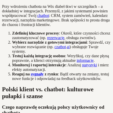
Przy wdrożeniu chatbota na Wix diabeł tkwi w szczegółach – a
dokładniej w integracjach. Przemyśl, z jakimi systemami powinien
współpracować Twój
chatbot
: CRM, system zamówień, kalendarz
rezerwacji, narzędzia marketingowe. Brak spójności to prosta droga
do chaosu i frustracji klientów.
Zdefiniuj kluczowe procesy
: Określ, które czynności chcesz
zautomatyzować (np.
rezerwacje
, obsługa zwrotów).
Wybierz narzędzie z gotowymi integracjami
: Sprawdź, czy
wybrane rozwiązanie (np.
czatbot
.
ai
) obsługuje Twoje
systemy.
Testuj każdą integrację osobno
: Weryfikuj, czy dane płyną
poprawnie, a klienci otrzymują aktualne
informacje
.
Monitoruj i raportuj interakcje
: Analizuj
statystyki
i mierz
efekty automatyzacji.
Reaguj na
sygnały
z rynku
: Bądź otwarty na zmiany, testuj
nowe funkcje i odpowiadaj na feedback użytkowników.
Polski klient vs. chatbot: kulturowe
pułapki i szanse
Czego naprawdę oczekują polscy użytkownicy od
chatbota