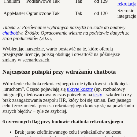
Thulium
Podstawowe
Tak
Tak
od 129
rekrutacja
Szerokie
AppMaster
Ograniczone
Tak
Tak
od 120
integracje
Tabela 2: Porównanie wybranych narzędzi no-code do budowy
chatbot
ów. Źródło: Opracowanie własne na podstawie danych ze
stron producentów (2025)
Wybierając narzędzie, warto postawić na te, które oferują
przejrzyste licencje, polską obsługę i otwartość na późniejsze
zmiany w scenariuszach.
Najczęstsze pułapki przy wdrażaniu chatbota
Wdrożenie chatbota rekrutacyjnego to nie tylko kwestia kliknięcia
„uruchom”. Często pojawiają się
ukryte koszty
(np. rozbudowy
integracji), niedoszacowany czas potrzebny na
testy
i szkolenia czy
brak zaangażowania zespołu HR, który boi się zmian. Bez jasnego
celu i zrozumienia procesu rekrutacyjnego kończy się na powielaniu
starych błędów – tyle że szybciej.
6 czerwonych flag przy budowie chatbota rekrutacyjnego:
Brak jasno zdefiniowanego celu i wskaźników sukcesu.