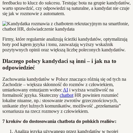
feedbacku to klucz do sukcesu. Testując bota na grupie kandydatów,
warto sprawdzić, czy odpowiedzi są naturalne, a kandydat nie czuje
się jak w rozmowie z automatem.
Firmy, które regularnie analizują ścieżki kandydatów, optymalizują
boty pod kątem języka i tonu, zauważają wyższy wskaźnik
pozytywnych opinii oraz większą liczbę poleconych kandydatów.
Dlaczego polscy kandydaci są inni – i jak na to
odpowiedzieć
Zachowania kandydatów w Polsce znacząco różnią się od tych na
Zachodzie – większa skłonność do rozmów z człowiekiem,
umiarkowany entuzjazm wobec
AI
i wyższa wrażliwość na
formalność języka. Skuteczny
chatbot
HR powinien rozumieć
lokalne niuanse, np.: stosowanie zwrotów grzecznościowych,
unikanie zbyt luźnych komunikatów, możliwość „przełamania”
scenariusza na rzecz rozmowy z człowiekiem.
7 kroków do dostosowania chatbota do polskich realiów:
Analiza języka używanego przez kandydatów w twojej