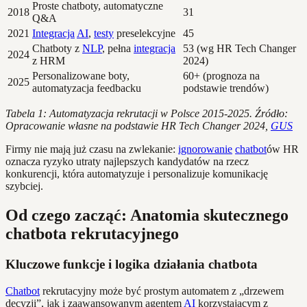
Proste chatboty, automatyczne
2018
31
Q&A
2021
Integracja
AI
,
testy
preselekcyjne
45
Chatboty z
NLP
, pełna
integracja
53 (wg HR Tech Changer
2024
z HRM
2024)
Personalizowane boty,
60+ (prognoza na
2025
automatyzacja feedbacku
podstawie trendów)
Tabela 1: Automatyzacja rekrutacji w Polsce 2015-2025. Źródło:
Opracowanie własne na podstawie HR Tech Changer 2024,
GUS
Firmy nie mają już czasu na zwlekanie:
ignorowanie
chatbot
ów HR
oznacza ryzyko utraty najlepszych kandydatów na rzecz
konkurencji, która automatyzuje i personalizuje komunikację
szybciej.
Od czego zacząć: Anatomia skutecznego
chatbota rekrutacyjnego
Kluczowe funkcje i logika działania chatbota
Chatbot
rekrutacyjny może być prostym automatem z „drzewem
decyzji”, jak i zaawansowanym agentem
AI
korzystającym z