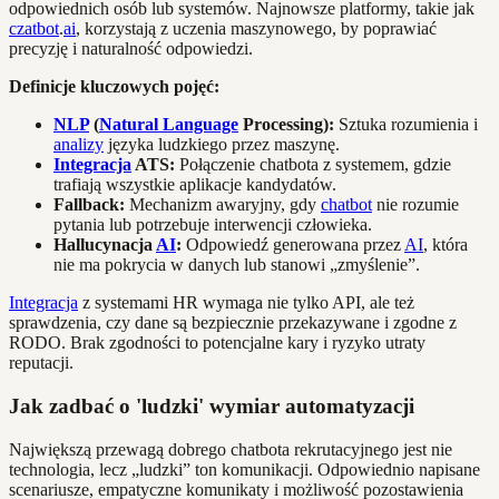
odpowiednich osób lub systemów. Najnowsze platformy, takie jak
czatbot
.
ai
, korzystają z uczenia maszynowego, by poprawiać
precyzję i naturalność odpowiedzi.
Definicje kluczowych pojęć:
NLP
(
Natural Language
Processing):
Sztuka rozumienia i
analizy
języka ludzkiego przez maszynę.
Integracja
ATS:
Połączenie chatbota z systemem, gdzie
trafiają wszystkie aplikacje kandydatów.
Fallback:
Mechanizm awaryjny, gdy
chatbot
nie rozumie
pytania lub potrzebuje interwencji człowieka.
Hallucynacja
AI
:
Odpowiedź generowana przez
AI
, która
nie ma pokrycia w danych lub stanowi „zmyślenie”.
Integracja
z systemami HR wymaga nie tylko API, ale też
sprawdzenia, czy dane są bezpiecznie przekazywane i zgodne z
RODO. Brak zgodności to potencjalne kary i ryzyko utraty
reputacji.
Jak zadbać o 'ludzki' wymiar automatyzacji
Największą przewagą dobrego chatbota rekrutacyjnego jest nie
technologia, lecz „ludzki” ton komunikacji. Odpowiednio napisane
scenariusze, empatyczne komunikaty i możliwość pozostawienia