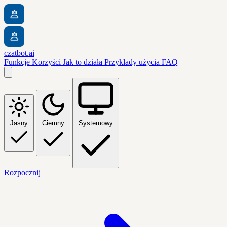
czatbot.ai
Funkcje
Korzyści
Jak to działa
Przykłady użycia
FAQ
Jasny
Ciemny
Systemowy
Rozpocznij