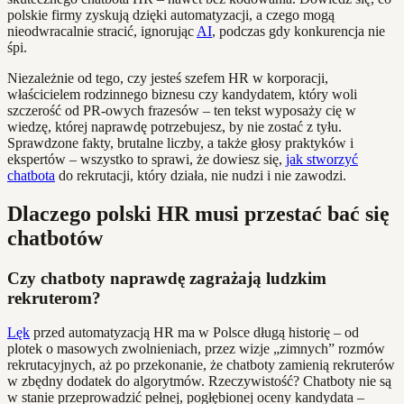
polskie firmy zyskują dzięki automatyzacji, a czego mogą
nieodwracalnie stracić, ignorując
AI
, podczas gdy konkurencja nie
śpi.
Niezależnie od tego, czy jesteś szefem HR w korporacji,
właścicielem rodzinnego biznesu czy kandydatem, który woli
szczerość od PR-owych frazesów – ten tekst wyposaży cię w
wiedzę, której naprawdę potrzebujesz, by nie zostać z tyłu.
Sprawdzone fakty, brutalne liczby, a także głosy praktyków i
ekspertów – wszystko to sprawi, że dowiesz się,
jak stworzyć
chatbota
do rekrutacji, który działa, nie nudzi i nie zawodzi.
Dlaczego polski HR musi przestać bać się
chatbotów
Czy chatboty naprawdę zagrażają ludzkim
rekruterom?
Lęk
przed automatyzacją HR ma w Polsce długą historię – od
plotek o masowych zwolnieniach, przez wizje „zimnych” rozmów
rekrutacyjnych, aż po przekonanie, że chatboty zamienią rekruterów
w zbędny dodatek do algorytmów. Rzeczywistość? Chatboty nie są
w stanie przeprowadzić pełnej, pogłębionej oceny kandydata –