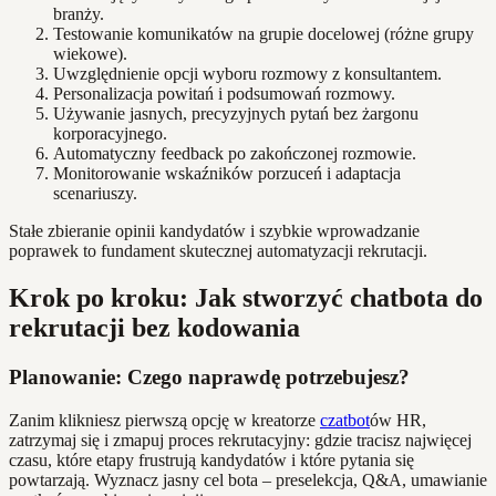
branży.
Testowanie komunikatów na grupie docelowej (różne grupy
wiekowe).
Uwzględnienie opcji wyboru rozmowy z konsultantem.
Personalizacja powitań i podsumowań rozmowy.
Używanie jasnych, precyzyjnych pytań bez żargonu
korporacyjnego.
Automatyczny feedback po zakończonej rozmowie.
Monitorowanie wskaźników porzuceń i adaptacja
scenariuszy.
Stałe zbieranie opinii kandydatów i szybkie wprowadzanie
poprawek to fundament skutecznej automatyzacji rekrutacji.
Krok po kroku: Jak stworzyć chatbota do
rekrutacji bez kodowania
Planowanie: Czego naprawdę potrzebujesz?
Zanim klikniesz pierwszą opcję w kreatorze
czatbot
ów HR,
zatrzymaj się i zmapuj proces rekrutacyjny: gdzie tracisz najwięcej
czasu, które etapy frustrują kandydatów i które pytania się
powtarzają. Wyznacz jasny cel bota – preselekcja, Q&A, umawianie