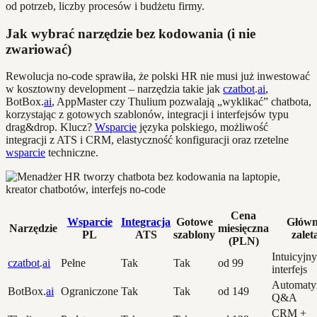
od potrzeb, liczby procesów i budżetu firmy.
Jak wybrać narzędzie bez kodowania (i nie
zwariować)
Rewolucja no-code sprawiła, że polski HR nie musi już inwestować
w kosztowny development – narzędzia takie jak
czatbot
.
ai
,
BotBox.
ai
, AppMaster czy Thulium pozwalają „wyklikać” chatbota,
korzystając z gotowych szablonów, integracji i interfejsów typu
drag&drop. Klucz?
Wsparcie
języka polskiego, możliwość
integracji z ATS i CRM, elastyczność konfiguracji oraz rzetelne
wsparcie
techniczne.
Cena
Wsparcie
Integracja
Gotowe
Głów
Narzędzie
miesięczna
PL
ATS
szablony
zalet
(PLN)
Intuicyjny
czatbot
.
ai
Pełne
Tak
Tak
od 99
interfejs
Automaty
BotBox.
ai
Ograniczone
Tak
Tak
od 149
Q&A
CRM +