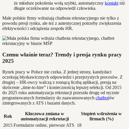
że młodsze pokolenia wolą szybki, automatyczny
kontakt
niż
długie oczekiwanie na odpowiedź człowieka.
Małe polskie firmy wdrażają chatbota rekrutacyjnego nie tylko z
powodu presji rynku, ale też z autentycznej potrzeby zwiększenia
efektywności i odciążenia zespołu HR.
Czemu właśnie teraz? Trendy i presja rynku pracy
2025
Rynek pracy w Polsce nie czeka. Z jednej strony, kandydaci
oczekują błyskawicznych odpowiedzi i przejrzystych procesów. Z
drugiej – HR-owcy walczą z rosnącą liczbą aplikacji, presją na
skrócenie „time-to-hire” i koniecznością lepszej selekcji. Od 2015
do 2025 roku automatyzacja rekrutacji przeszła drogę od ręcznie
programowanych formularzy do zaawansowanych
chatbot
ów
zintegrowanych z ATS i bazami danych.
Kluczowa zmiana w
Stopień wdrożenia w
Rok
automatyzacji rekrutacji
firmach (%)
2015
Formularze online, pierwsze ATS
18