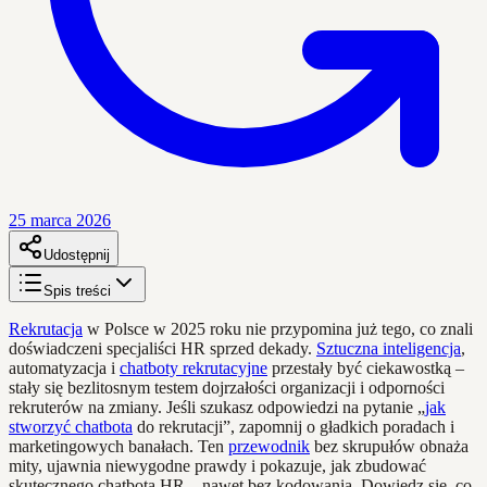
25 marca 2026
Udostępnij
Spis treści
Rekrutacja
w Polsce w 2025 roku nie przypomina już tego, co znali
doświadczeni specjaliści HR sprzed dekady.
Sztuczna inteligencja
,
automatyzacja i
chatboty rekrutacyjne
przestały być ciekawostką –
stały się bezlitosnym testem dojrzałości organizacji i odporności
rekruterów na zmiany. Jeśli szukasz odpowiedzi na pytanie „
jak
stworzyć chatbota
do rekrutacji”, zapomnij o gładkich poradach i
marketingowych banałach. Ten
przewodnik
bez skrupułów obnaża
mity, ujawnia niewygodne prawdy i pokazuje, jak zbudować
skutecznego chatbota HR – nawet bez kodowania. Dowiedz się, co