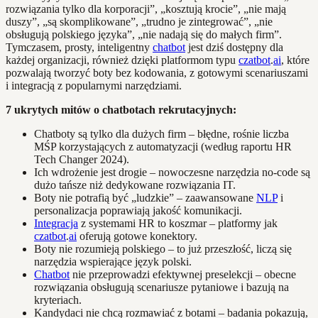
rozwiązania tylko dla korporacji”, „kosztują krocie”, „nie mają
duszy”, „są skomplikowane”, „trudno je zintegrować”, „nie
obsługują polskiego języka”, „nie nadają się do małych firm”.
Tymczasem, prosty, inteligentny
chatbot
jest dziś dostępny dla
każdej organizacji, również dzięki platformom typu
czatbot
.
ai
, które
pozwalają tworzyć boty bez kodowania, z gotowymi scenariuszami
i integracją z popularnymi narzędziami.
7 ukrytych mitów o chatbotach rekrutacyjnych:
Chatboty są tylko dla dużych firm – błędne, rośnie liczba
MŚP korzystających z automatyzacji (według raportu HR
Tech Changer 2024).
Ich wdrożenie jest drogie – nowoczesne narzędzia no-code są
dużo tańsze niż dedykowane rozwiązania IT.
Boty nie potrafią być „ludzkie” – zaawansowane
NLP
i
personalizacja poprawiają jakość komunikacji.
Integracja
z systemami HR to koszmar – platformy jak
czatbot
.
ai
oferują gotowe konektory.
Boty nie rozumieją polskiego – to już przeszłość, liczą się
narzędzia wspierające język polski.
Chatbot
nie przeprowadzi efektywnej preselekcji – obecne
rozwiązania obsługują scenariusze pytaniowe i bazują na
kryteriach.
Kandydaci nie chcą rozmawiać z botami – badania pokazują,