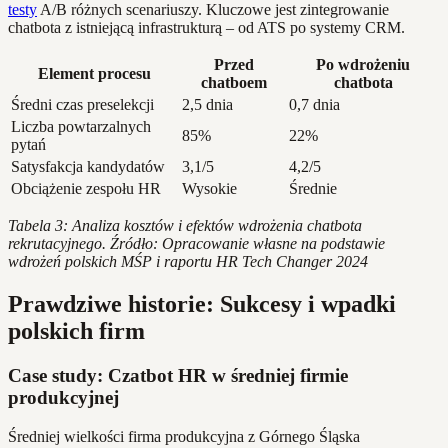
testy
A/B różnych scenariuszy. Kluczowe jest zintegrowanie
chatbota z istniejącą infrastrukturą – od ATS po systemy CRM.
Przed
Po wdrożeniu
Element procesu
chatboem
chatbota
Średni czas preselekcji
2,5 dnia
0,7 dnia
Liczba powtarzalnych
85%
22%
pytań
Satysfakcja kandydatów
3,1/5
4,2/5
Obciążenie zespołu HR
Wysokie
Średnie
Tabela 3: Analiza kosztów i efektów wdrożenia chatbota
rekrutacyjnego. Źródło: Opracowanie własne na podstawie
wdrożeń polskich MŚP i raportu HR Tech Changer 2024
Prawdziwe historie: Sukcesy i wpadki
polskich firm
Case study: Czatbot HR w średniej firmie
produkcyjnej
Średniej wielkości firma produkcyjna z Górnego Śląska