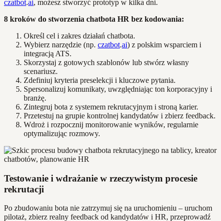
czatbot
.
ai
, możesz stworzyć prototyp w kilka dni.
8 kroków do stworzenia chatbota HR bez kodowania:
Określ cel i zakres działań chatbota.
Wybierz narzędzie (np.
czatbot
.
ai
) z polskim wsparciem i
integracją ATS.
Skorzystaj z gotowych szablonów lub stwórz własny
scenariusz.
Zdefiniuj kryteria preselekcji i kluczowe pytania.
Spersonalizuj komunikaty, uwzględniając ton korporacyjny i
branżę.
Zintegruj bota z systemem rekrutacyjnym i stroną karier.
Przetestuj na grupie kontrolnej kandydatów i zbierz feedback.
Wdroż i rozpocznij monitorowanie wyników, regularnie
optymalizując rozmowy.
Testowanie i wdrażanie w rzeczywistym procesie
rekrutacji
Po zbudowaniu bota nie zatrzymuj się na uruchomieniu – uruchom
pilotaż, zbierz realny feedback od kandydatów i HR, przeprowadź