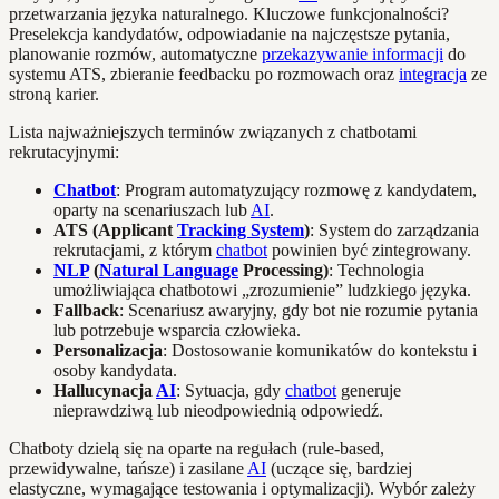
przetwarzania języka naturalnego. Kluczowe funkcjonalności?
Preselekcja kandydatów, odpowiadanie na najczęstsze pytania,
planowanie rozmów, automatyczne
przekazywanie informacji
do
systemu ATS, zbieranie feedbacku po rozmowach oraz
integracja
ze
stroną karier.
Lista najważniejszych terminów związanych z chatbotami
rekrutacyjnymi:
Chatbot
: Program automatyzujący rozmowę z kandydatem,
oparty na scenariuszach lub
AI
.
ATS (Applicant
Tracking System
)
: System do zarządzania
rekrutacjami, z którym
chatbot
powinien być zintegrowany.
NLP
(
Natural Language
Processing)
: Technologia
umożliwiająca chatbotowi „zrozumienie” ludzkiego języka.
Fallback
: Scenariusz awaryjny, gdy bot nie rozumie pytania
lub potrzebuje wsparcia człowieka.
Personalizacja
: Dostosowanie komunikatów do kontekstu i
osoby kandydata.
Hallucynacja
AI
: Sytuacja, gdy
chatbot
generuje
nieprawdziwą lub nieodpowiednią odpowiedź.
Chatboty dzielą się na oparte na regułach (rule-based,
przewidywalne, tańsze) i zasilane
AI
(uczące się, bardziej
elastyczne, wymagające testowania i optymalizacji). Wybór zależy