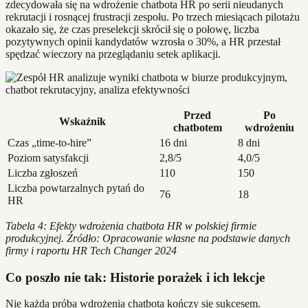
zdecydowała się na wdrożenie chatbota HR po serii nieudanych
rekrutacji i rosnącej frustracji zespołu. Po trzech miesiącach pilotażu
okazało się, że czas preselekcji skrócił się o połowę, liczba
pozytywnych opinii kandydatów wzrosła o 30%, a HR przestał
spędzać wieczory na przeglądaniu setek aplikacji.
Przed
Po
Wskaźnik
chatbotem
wdrożeniu
Czas „time-to-hire”
16 dni
8 dni
Poziom satysfakcji
2,8/5
4,0/5
Liczba zgłoszeń
110
150
Liczba powtarzalnych pytań do
76
18
HR
Tabela 4: Efekty wdrożenia chatbota HR w polskiej firmie
produkcyjnej. Źródło: Opracowanie własne na podstawie danych
firmy i raportu HR Tech Changer 2024
Co poszło nie tak: Historie porażek i ich lekcje
Nie każda próba wdrożenia chatbota kończy się sukcesem.