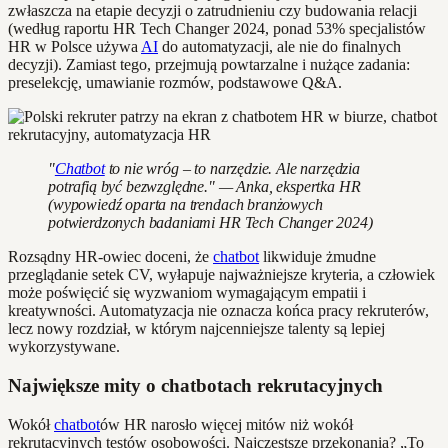
zwłaszcza na etapie decyzji o zatrudnieniu czy budowania relacji
(według raportu HR Tech Changer 2024, ponad 53% specjalistów
HR w Polsce używa
AI
do automatyzacji, ale nie do finalnych
decyzji). Zamiast tego, przejmują powtarzalne i nużące zadania:
preselekcję, umawianie rozmów, podstawowe Q&A.
"
Chatbot
to nie wróg – to narzędzie. Ale narzędzia
potrafią być bezwzględne." — Anka, ekspertka HR
(wypowiedź oparta na trendach branżowych
potwierdzonych badaniami HR Tech Changer 2024)
Rozsądny HR-owiec doceni, że
chatbot
likwiduje żmudne
przeglądanie setek CV, wyłapuje najważniejsze kryteria, a człowiek
może poświęcić się wyzwaniom wymagającym empatii i
kreatywności. Automatyzacja nie oznacza końca pracy rekruterów,
lecz nowy rozdział, w którym najcenniejsze talenty są lepiej
wykorzystywane.
Największe mity o chatbotach rekrutacyjnych
Wokół
chatbot
ów HR narosło więcej mitów niż wokół
rekrutacyjnych testów osobowości. Najczęstsze przekonania? „To