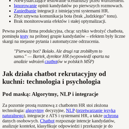
Niewystarczające testowanie scenariuszy przed wdrożeniem.
Ignorowanie
opinii kandydatów po pierwszych rozmowach.
Zaniedbanie
integracji z istniejącymi systemami HR.
Zbyt sztywna komunikacja bota (brak „ludzkiego” tonu).
Brak monitorowania efektów i stałej optymalizacji.
Pewna polska firma produkcyjna, chcąc szybko wdrożyć chatbota,
pominęła
testy
na próbnej grupie kandydatów – efektem były liczne
skargi na niejasne pytania i automatyczne odrzucenia.
"Pierwszy bot? Bolało. Ale drugi raz zrobiłbym to
samo." — Bartek, dyrektor HR (wypowiedź oparta na
analizie wdrożeń
czatbot
ów w polskich MŚP)
Jak działa chatbot rekrutacyjny od
kuchni: technologia i psychologia
Pod maską: Algorytmy, NLP i integracje
Za pozornie prostą rozmową z chatbotem HR stoi złożona
technologia:
algorytmy
decyzyjne,
NLP
(
przetwarzanie języka
naturalnego
), integracje z ATS i systemami HR, a także
ochrona
danych osobowych.
Chatbot
rozpoznaje intencje kandydatów,
analizuje kontekst, klasyfikuje odpowiedzi i przekazuje je do