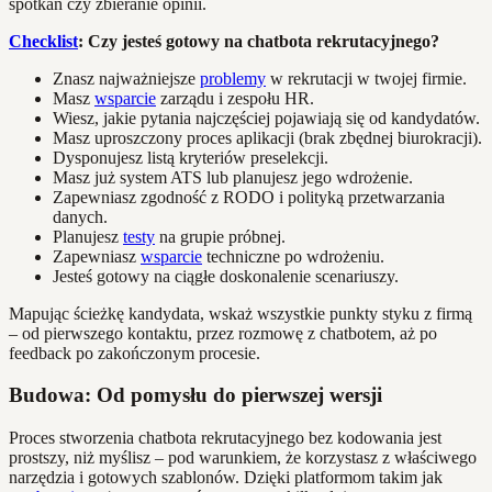
spotkań czy zbieranie opinii.
Checklist
: Czy jesteś gotowy na chatbota rekrutacyjnego?
Znasz najważniejsze
problemy
w rekrutacji w twojej firmie.
Masz
wsparcie
zarządu i zespołu HR.
Wiesz, jakie pytania najczęściej pojawiają się od kandydatów.
Masz uproszczony proces aplikacji (brak zbędnej biurokracji).
Dysponujesz listą kryteriów preselekcji.
Masz już system ATS lub planujesz jego wdrożenie.
Zapewniasz zgodność z RODO i polityką przetwarzania
danych.
Planujesz
testy
na grupie próbnej.
Zapewniasz
wsparcie
techniczne po wdrożeniu.
Jesteś gotowy na ciągłe doskonalenie scenariuszy.
Mapując ścieżkę kandydata, wskaż wszystkie punkty styku z firmą
– od pierwszego kontaktu, przez rozmowę z chatbotem, aż po
feedback po zakończonym procesie.
Budowa: Od pomysłu do pierwszej wersji
Proces stworzenia chatbota rekrutacyjnego bez kodowania jest
prostszy, niż myślisz – pod warunkiem, że korzystasz z właściwego
narzędzia i gotowych szablonów. Dzięki platformom takim jak