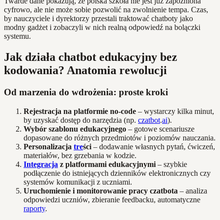
Twarde dane pokazują, że polska szkoła nie jest już zapóźniona
cyfrowo, ale nie może sobie pozwolić na zwolnienie tempa. Czas,
by nauczyciele i dyrektorzy przestali traktować chatboty jako
modny gadżet i zobaczyli w nich realną odpowiedź na bolączki
systemu.
Jak działa chatbot edukacyjny bez
kodowania? Anatomia rewolucji
Od marzenia do wdrożenia: proste kroki
Rejestracja na platformie no-code
– wystarczy kilka minut,
by uzyskać dostęp do narzędzia (np.
czatbot
.
ai
).
Wybór szablonu edukacyjnego
– gotowe scenariusze
dopasowane do różnych przedmiotów i poziomów nauczania.
Personalizacja
tre
ści
– dodawanie własnych pytań, ćwiczeń,
materiałów, bez grzebania w kodzie.
Integracja
z platformami edukacyjnymi
– szybkie
podłączenie do istniejących dzienników elektronicznych czy
systemów komunikacji z uczniami.
Uruchomienie i monitorowanie pracy czatbota
– analiza
odpowiedzi uczniów, zbieranie feedbacku, automatyczne
raporty
.