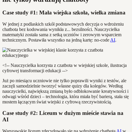
Case study #1: Mała wiejska szkoła, wielka zmiana
W jednej z podlaskich szkół podstawowych decyzja o wdrożeniu
chatbota bez kodowania wynikła z... bezsilności. Nauczycielka
matematyki została sama z setką uczniów i zerowym wsparciem
technicznym. Postawiła wszystko na jedną kartę: no-code
AI
.
<!-- Nauczycielka korzysta z czatbota w wiejskiej szkole, ilustracja
cyfrowej transformacji edukacji -->
Już po miesiącu uczniowie nie tylko poprawili wyniki z testów, ale
zaczęli samodzielnie tworzyć własne quizy dla kolegów. Według
nauczycielki, największą zmianą było odblokowanie kreatywności i
odwagi wśród dzieci – technologia, która miała być barierą, stała się
mostem łączącym świat wiejski z cyfrową rzeczywistością.
Case study #2: Liceum w dużym mieście stawia na
AI
Warszawskie liceum zdecydowało się na wdrożenie chatbota
AI
w