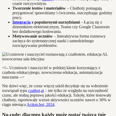
czasie rzeczywistym.
Tworzenie testów i materiałów
– Chatboty pomagają
przygotować sprawdziany i ćwiczenia, oszczędzając godziny
pracy.
Integracja
z popularnymi narzędziami
– Łączą się z
dziennikiem elektronicznym, Teams czy Google Classroom
bez dodatkowego kodowania.
Motywowanie uczniów
– Interaktywna forma rozmowy
zachęca do systematycznej nauki i samodzielnego
rozwiązywania problemów.
<!-- Uczniowie i nauczyciel w polskiej klasie korzystający z
czatbota edukacyjnego, nowoczesna edukacja, automatyzacja
nauczania -->
Nie dziwi więc, że coraz więcej szkół decyduje się na wdrożenie
rozwiązań typu
czatbot
.
ai
– nie tylko ze względu na oszczędność
czasu, ale realną poprawę jakości edukacji. Szkoły, które testowały
chatboty, raportowały wzrost aktywności uczniów nawet o 30% w
ciągu miesiąca
Action.bot, 2024
.
No-code: dlaczego każdy może zostać twórcą (nie