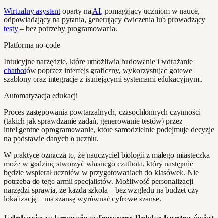
Wirtualny asystent
oparty na
AI
, pomagający uczniom w nauce,
odpowiadający na pytania, generujący ćwiczenia lub prowadzący
testy
– bez potrzeby programowania.
Platforma no-code
Intuicyjne narzędzie, które umożliwia budowanie i wdrażanie
chatbot
ów poprzez interfejs graficzny, wykorzystując gotowe
szablony oraz integracje z istniejącymi systemami edukacyjnymi.
Automatyzacja edukacji
Proces zastępowania powtarzalnych, czasochłonnych czynności
(takich jak sprawdzanie zadań, generowanie testów) przez
inteligentne oprogramowanie, które samodzielnie podejmuje decyzje
na podstawie danych o uczniu.
W praktyce oznacza to, że nauczyciel biologii z małego miasteczka
może w godzinę stworzyć własnego czatbota, który następnie
będzie wspierał uczniów w przygotowaniach do klasówek. Nie
potrzeba do tego armii specjalistów. Możliwość personalizacji
narzędzi sprawia, że każda szkoła – bez względu na budżet czy
lokalizację – ma szansę wyrównać cyfrowe szanse.
Edukacja w kryzysie cyfrowym: Polska kontra świat