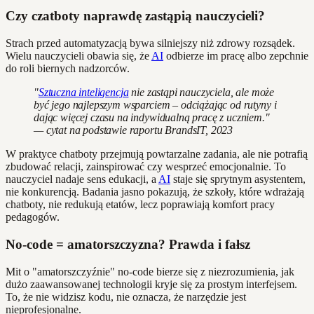
Czy czatboty naprawdę zastąpią nauczycieli?
Strach przed automatyzacją bywa silniejszy niż zdrowy rozsądek.
Wielu nauczycieli obawia się, że
AI
odbierze im pracę albo zepchnie
do roli biernych nadzorców.
"
Sztuczna inteligencja
nie zastąpi nauczyciela, ale może
być jego najlepszym wsparciem – odciążając od rutyny i
dając więcej czasu na indywidualną pracę z uczniem."
— cytat na podstawie raportu BrandsIT, 2023
W praktyce chatboty przejmują powtarzalne zadania, ale nie potrafią
zbudować relacji, zainspirować czy wesprzeć emocjonalnie. To
nauczyciel nadaje sens edukacji, a
AI
staje się sprytnym asystentem,
nie konkurencją. Badania jasno pokazują, że szkoły, które wdrażają
chatboty, nie redukują etatów, lecz poprawiają komfort pracy
pedagogów.
No-code = amatorszczyzna? Prawda i fałsz
Mit o "amatorszczyźnie" no-code bierze się z niezrozumienia, jak
dużo zaawansowanej technologii kryje się za prostym interfejsem.
To, że nie widzisz kodu, nie oznacza, że narzędzie jest
nieprofesjonalne.