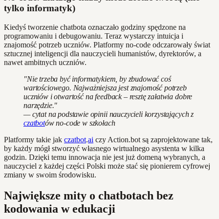
tylko informatyk)
Kiedyś tworzenie chatbota oznaczało godziny spędzone na
programowaniu i debugowaniu. Teraz wystarczy intuicja i
znajomość potrzeb uczniów. Platformy no-code odczarowały świat
sztucznej inteligencji dla nauczycieli humanistów, dyrektorów, a
nawet ambitnych uczniów.
"Nie trzeba być informatykiem, by zbudować coś
wartościowego. Najważniejsza jest znajomość potrzeb
uczniów i otwartość na feedback – resztę załatwia dobre
narzędzie."
— cytat na podstawie opinii nauczycieli korzystających z
czatbot
ów no-code w szkołach
Platformy takie jak
czatbot
.
ai
czy Action.bot są zaprojektowane tak,
by każdy mógł stworzyć własnego wirtualnego asystenta w kilka
godzin. Dzięki temu innowacja nie jest już domeną wybranych, a
nauczyciel z każdej części Polski może stać się pionierem cyfrowej
zmiany w swoim środowisku.
Największe mity o chatbotach bez
kodowania w edukacji