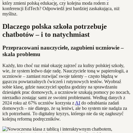
który zmieni polską edukację, czy kolejna moda rodem z
konferencji EdTech? Odpowiedź jest bardziej zaskakująca, niż
myślisz.
Dlaczego polska szkoła potrzebuje
chatbotów – i to natychmiast
Przepracowani nauczyciele, zagubieni uczniowie –
skala problemu
Każdy, kto choć raz miał okazję zajrzeć za kulisy polskiej szkoły,
wie, że system ledwo daje radę. Nauczyciele toną w papierologii, a
uczniowie – zamiast rozwijać swoje talenty – często błądzą w
gąszczu powtarzalnych ćwiczeń i rutynowych testów. Wyobraź
sobie klasę, gdzie nauczyciel spędza godziny na sprawdzaniu
dziesiątek prac domowych, a uczniowie szukają pomocy po nocach,
nierzadko zostając sami ze swoimi problemami. Według danych z
2024 roku aż 67% uczniów korzysta z
AI
do odrabiania zadań
domowych – nie dlatego, że są leniwi, ale bo system nie nadąża za
ich potrzebami. To digitalny kryzys, którego nie da się zagłuszyć
kolejną reformą podręczników.