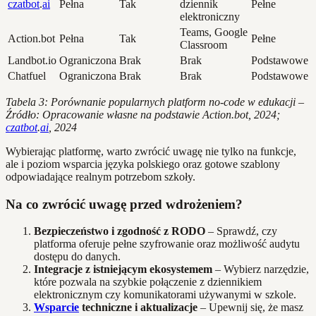
czatbot
.
ai
Pełna
Tak
dziennik
Pełne
elektroniczny
Teams, Google
Action.bot
Pełna
Tak
Pełne
Classroom
Landbot.io
Ograniczona
Brak
Brak
Podstawowe
Chatfuel
Ograniczona
Brak
Brak
Podstawowe
Tabela 3: Porównanie popularnych platform no-code w edukacji –
Źródło: Opracowanie własne na podstawie Action.bot, 2024;
czatbot
.
ai
, 2024
Wybierając platformę, warto zwrócić uwagę nie tylko na funkcje,
ale i poziom wsparcia języka polskiego oraz gotowe szablony
odpowiadające realnym potrzebom szkoły.
Na co zwrócić uwagę przed wdrożeniem?
Bezpieczeństwo i zgodność z RODO
– Sprawdź, czy
platforma oferuje pełne szyfrowanie oraz możliwość audytu
dostępu do danych.
Integracje z istniejącym ekosystemem
– Wybierz narzędzie,
które pozwala na szybkie połączenie z dziennikiem
elektronicznym czy komunikatorami używanymi w szkole.
Wsparcie
techniczne i aktualizacje
– Upewnij się, że masz