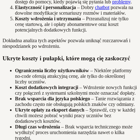
dostęp do pomocy, kiedy pojawią się pytania lub
problemy
.
Elastyczność i personalizacja
– Dobry
chatbot
pozwala na
dowolne modyfikacje scenariuszy rozmów i materiałów.
Koszty wdrożenia i utrzymania
– Przeanalizuj nie tylko
cenę startową, ale i opłaty abonamentowe oraz koszt
potencjalnych dodatkowych funkcji.
Dokładna analiza tych aspektów pozwala uniknąć rozczarowań i
niespodzianek po wdrożeniu.
Ukryte koszty i pułapki, które mogą cię zaskoczyć
Ograniczenia liczby użytkowników
– Niektóre platformy
no-code oferują atrakcyjną cenę, ale tylko do określonej
liczby uczniów.
Koszt dodatkowych integracji
– Wdrożenie nowych funkcji
czy połączeń z systemami szkolnymi może oznaczać dopłaty.
Brak wsparcia dla języka polskiego
– Tanie rozwiązania z
zachodu często nie obsługują polskich znaków czy odmiany.
Ukryte opłaty za eksport danych
– Sprawdź, czy w każdej
chwili możesz pobrać wyniki pracy uczniów bez
dodatkowych kosztów.
Długi czas wdrożenia
– Brak wsparcia technicznego może
wydłużyć proces uruchomienia narzędzia nawet o kilka
tygodni.