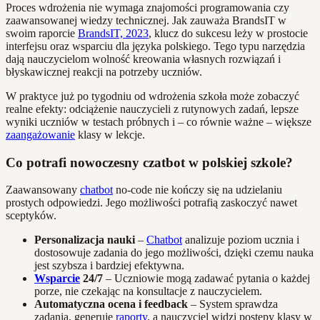
Proces wdrożenia nie wymaga znajomości programowania czy
zaawansowanej wiedzy technicznej. Jak zauważa BrandsIT w
swoim raporcie
BrandsIT, 2023
, klucz do sukcesu leży w prostocie
interfejsu oraz wsparciu dla języka polskiego. Tego typu narzędzia
dają nauczycielom wolność kreowania własnych rozwiązań i
błyskawicznej reakcji na potrzeby uczniów.
W praktyce już po tygodniu od wdrożenia szkoła może zobaczyć
realne efekty: odciążenie nauczycieli z rutynowych zadań, lepsze
wyniki uczniów w testach próbnych i – co równie ważne – większe
zaangażowanie
klasy w lekcje.
Co potrafi nowoczesny czatbot w polskiej szkole?
Zaawansowany
chatbot
no-code nie kończy się na udzielaniu
prostych odpowiedzi. Jego możliwości potrafią zaskoczyć nawet
sceptyków.
Personalizacja nauki
–
Chatbot
analizuje poziom ucznia i
dostosowuje zadania do jego możliwości, dzięki czemu nauka
jest szybsza i bardziej efektywna.
Wsparcie
24/7
– Uczniowie mogą zadawać pytania o każdej
porze, nie czekając na konsultacje z nauczycielem.
Automatyczna ocena i feedback
– System sprawdza
zadania, generuje
raporty
, a nauczyciel widzi postępy klasy w