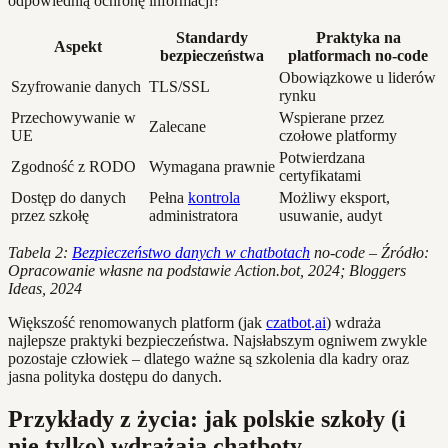
odpowiednią ochronę informacji?
Standardy
Praktyka na
Aspekt
bezpieczeństwa
platformach no-code
Obowiązkowe u liderów
Szyfrowanie danych
TLS/SSL
rynku
Przechowywanie w
Wspierane przez
Zalecane
UE
czołowe platformy
Potwierdzana
Zgodność z RODO
Wymagana prawnie
certyfikatami
Dostęp do danych
Pełna
kontrola
Możliwy eksport,
przez szkołę
administratora
usuwanie, audyt
Tabela 2:
Bezpieczeństwo danych w chatbotach
no-code – Źródło:
Opracowanie własne na podstawie Action.bot, 2024; Bloggers
Ideas, 2024
Większość renomowanych platform (jak
czatbot
.
ai
) wdraża
najlepsze praktyki bezpieczeństwa. Najsłabszym ogniwem zwykle
pozostaje człowiek – dlatego ważne są szkolenia dla kadry oraz
jasna polityka dostępu do danych.
Przykłady z życia: jak polskie szkoły (i
nie tylko) wdrażają chatboty