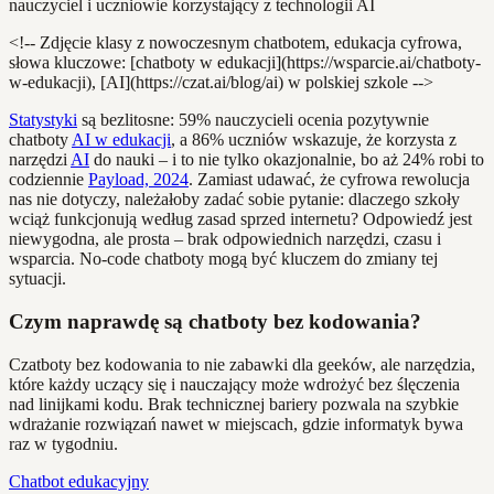
<!-- Zdjęcie klasy z nowoczesnym chatbotem, edukacja cyfrowa,
słowa kluczowe: [chatboty w edukacji](https://wsparcie.ai/chatboty-
w-edukacji), [AI](https://czat.ai/blog/ai) w polskiej szkole -->
Statystyki
są bezlitosne: 59% nauczycieli ocenia pozytywnie
chatboty
AI w edukacji
, a 86% uczniów wskazuje, że korzysta z
narzędzi
AI
do nauki – i to nie tylko okazjonalnie, bo aż 24% robi to
codziennie
Payload, 2024
. Zamiast udawać, że cyfrowa rewolucja
nas nie dotyczy, należałoby zadać sobie pytanie: dlaczego szkoły
wciąż funkcjonują według zasad sprzed internetu? Odpowiedź jest
niewygodna, ale prosta – brak odpowiednich narzędzi, czasu i
wsparcia. No-code chatboty mogą być kluczem do zmiany tej
sytuacji.
Czym naprawdę są chatboty bez kodowania?
Czatboty bez kodowania to nie zabawki dla geeków, ale narzędzia,
które każdy uczący się i nauczający może wdrożyć bez ślęczenia
nad linijkami kodu. Brak technicznej bariery pozwala na szybkie
wdrażanie rozwiązań nawet w miejscach, gdzie informatyk bywa
raz w tygodniu.
Chatbot edukacyjny