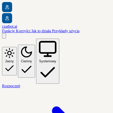
czatbot.ai
Funkcje
Korzyści
Jak to działa
Przykłady użycia
Jasny
Ciemny
Systemowy
Rozpocznij