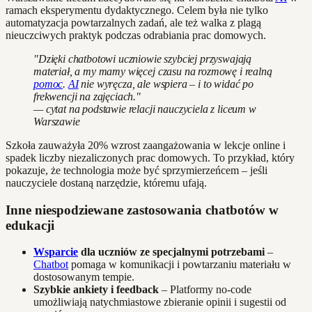
ramach eksperymentu dydaktycznego. Celem była nie tylko
automatyzacja powtarzalnych zadań, ale też walka z plagą
nieuczciwych praktyk podczas odrabiania prac domowych.
"Dzięki chatbotowi uczniowie szybciej przyswajają
materiał, a my mamy więcej czasu na rozmowę i realną
pomoc
.
AI
nie wyręcza, ale wspiera – i to widać po
frekwencji na zajęciach."
— cytat na podstawie relacji nauczyciela z liceum w
Warszawie
Szkoła zauważyła 20% wzrost zaangażowania w lekcje online i
spadek liczby niezaliczonych prac domowych. To przykład, który
pokazuje, że technologia może być sprzymierzeńcem – jeśli
nauczyciele dostaną narzędzie, któremu ufają.
Inne niespodziewane zastosowania chatbotów w
edukacji
Wsparcie
dla uczniów ze specjalnymi potrzebami
–
Chatbot
pomaga w komunikacji i powtarzaniu materiału w
dostosowanym tempie.
Szybkie ankiety i feedback
– Platformy no-code
umożliwiają natychmiastowe zbieranie opinii i sugestii od