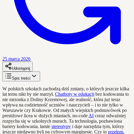
25 marca 2026
Udostępnij
Spis treści
W polskich szkołach zachodzą dziś zmiany, o których jeszcze kilka
lat temu nikt by nie marzył.
Chatboty w edukacji
bez kodowania to
nie mrzonka z Doliny Krzemowej, ale realność, która już teraz
wpływa na codzienność uczniów i nauczycieli – i to nie tylko w
Warszawie czy Krakowie. Od małych wiejskich podstawówek po
prestiżowe licea w dużych miastach, no-code
AI
coraz odważniej
rozpycha się w szkolnych murach. Ta technologia, pozbawiona
bariery kodowania, łamie
stereotypy
i daje narzędzia tym, którzy
jeszcze niedawno byli na cyfrowym marginesie. Czy to
przełom
,