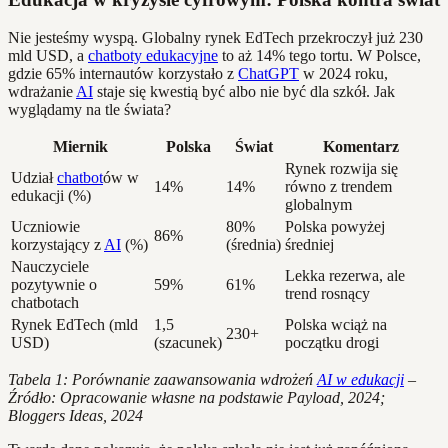
Nie jesteśmy wyspą. Globalny rynek EdTech przekroczył już 230
mld USD, a
chatboty edukacyjne
to aż 14% tego tortu. W Polsce,
gdzie 65% internautów korzystało z
ChatGPT
w 2024 roku,
wdrażanie
AI
staje się kwestią być albo nie być dla szkół. Jak
wyglądamy na tle świata?
Miernik
Polska
Świat
Komentarz
Rynek rozwija się
Udział
chatbot
ów w
14%
14%
równo z trendem
edukacji (%)
globalnym
Uczniowie
80%
Polska powyżej
86%
korzystający z
AI
(%)
(średnia)
średniej
Nauczyciele
Lekka rezerwa, ale
pozytywnie o
59%
61%
trend rosnący
chatbotach
Rynek EdTech (mld
1,5
Polska wciąż na
230+
USD)
(szacunek)
początku drogi
Tabela 1: Porównanie zaawansowania wdrożeń
AI w edukacji
–
Źródło: Opracowanie własne na podstawie Payload, 2024;
Bloggers Ideas, 2024