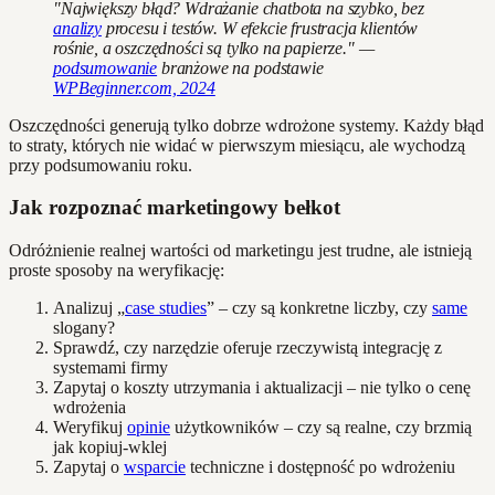
"Największy błąd? Wdrażanie chatbota na szybko, bez
analizy
procesu i testów. W efekcie frustracja klientów
rośnie, a oszczędności są tylko na papierze." —
podsumowanie
branżowe na podstawie
WPBeginner.com, 2024
Oszczędności generują tylko dobrze wdrożone systemy. Każdy błąd
to straty, których nie widać w pierwszym miesiącu, ale wychodzą
przy podsumowaniu roku.
Jak rozpoznać marketingowy bełkot
Odróżnienie realnej wartości od marketingu jest trudne, ale istnieją
proste sposoby na weryfikację:
Analizuj „
case studies
” – czy są konkretne liczby, czy
same
slogany?
Sprawdź, czy narzędzie oferuje rzeczywistą integrację z
systemami firmy
Zapytaj o koszty utrzymania i aktualizacji – nie tylko o cenę
wdrożenia
Weryfikuj
opinie
użytkowników – czy są realne, czy brzmią
jak kopiuj-wklej
Zapytaj o
wsparcie
techniczne i dostępność po wdrożeniu