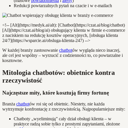
(masowe
powiadomienia
i
alerty
)
Redukcji powtarzalnych pytań na czacie i w e-mailach
<!-- [Alt](https://medyk.ai/alt): [Chatbot](https://czat.ai/blog/chatbot)
[AI](https://czat.ai/blog/ai) obsługujący klienta w firmie e-commerce
z naciskiem na redukcję kosztów operacyjnych, [obsługa klienta
24/7](https://wsparcie.ai/obsluga-klienta-247) -->
W każdej branży zastosowanie
chatbot
ów wygląda nieco inaczej,
ale cel jest wspólny – wyrzucić z codzienności to, co powtarzalne i
kosztowne.
Mitologia chatbotów: obietnice kontra
rzeczywistość
Najczęstsze mity, które kosztują firmy fortunę
Branża
chatbot
ów roi się od obietnic. Niestety, nie każda
wytrzymuje konfrontację z rzeczywistością. Najpopularniejsze mity:
Chatboty „wyeliminują” cały dział obsługi klienta – w
praktyce radzą sobie tylko z prostymi zapytaniami, złożone