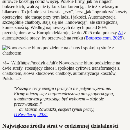
surowce kosztują coraz więcej. Polskie firmy, jak na ringach
bokserskich, walczą nie tylko z konkurencją, ale też z własnym
bilansem. To już nie jest kwestia „czy”, lecz „jak” ograniczać koszty
operacyjne, nie tracąc przy tym ludzi i jakości. Automatyzacja,
szczególnie chatboty, stają się nie „innowacją”, ale strategiczną
koniecznością. Według najnowszych danych ponad 80%
przedsiębiorstw w Europie deklaruje, że do 2025 roku połączy
AI
z
automatyzacją pracy, by przetrwać na rynku (
Botpress.com, 2025
).
<!-- [Alt](https://medyk.ai/alt): Nowoczesne biuro podzielone na
dwie strefy, stresujący chaos i spokojna cyfrowa transformacja z
chatbotem, słowa kluczowe: chatboty, automatyzacja kosztów,
Polska -->
"Rosnące ceny energii i pracy to nie jedyne wyzwanie.
Firmy mierzą się z bezprecedensową presją operacyjną,
a automatyzacja przestaje być wyborem – staje się
przetrwaniem."
— dr. Marcin Zawadzki, ekspert rynku pracy,
ITReseller.pl, 2025
Największe źródła strat w codziennej działalności