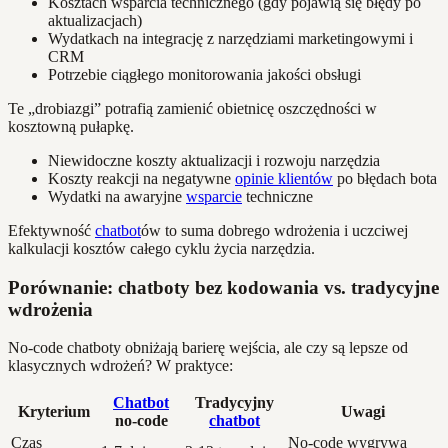
Kosztach wsparcia technicznego (gdy pojawią się błędy po
aktualizacjach)
Wydatkach na integrację z narzędziami marketingowymi i
CRM
Potrzebie ciągłego monitorowania jakości obsługi
Te „drobiazgi” potrafią zamienić obietnicę oszczędności w
kosztowną pułapkę.
Niewidoczne koszty aktualizacji i rozwoju narzędzia
Koszty reakcji na negatywne
opinie klientów
po błędach bota
Wydatki na awaryjne
wsparcie
techniczne
Efektywność
chatbot
ów to suma dobrego wdrożenia i uczciwej
kalkulacji kosztów całego cyklu życia narzędzia.
Porównanie: chatboty bez kodowania vs. tradycyjne
wdrożenia
No-code chatboty obniżają barierę wejścia, ale czy są lepsze od
klasycznych wdrożeń? W praktyce:
Chatbot
Tradycyjny
Kryterium
Uwagi
no-code
chatbot
Czas
No-code wygrywa