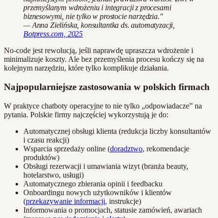
przemyślanym wdrożeniu i integracji z procesami
biznesowymi, nie tylko w prostocie narzędzia."
— Anna Zielińska, konsultantka ds. automatyzacji,
Botpress.com, 2025
No-code jest rewolucją, jeśli naprawdę upraszcza wdrożenie i
minimalizuje koszty. Ale bez przemyślenia procesu kończy się na
kolejnym narzędziu, które tylko komplikuje działania.
Najpopularniejsze zastosowania w polskich firmach
W praktyce chatboty operacyjne to nie tylko „odpowiadacze” na
pytania. Polskie firmy najczęściej wykorzystują je do:
Automatycznej obsługi klienta (redukcja liczby konsultantów
i czasu reakcji)
Wsparcia sprzedaży online (
doradztwo
, rekomendacje
produktów)
Obsługi rezerwacji i umawiania wizyt (branża beauty,
hotelarstwo, usługi)
Automatycznego zbierania opinii i feedbacku
Onboardingu nowych użytkowników i klientów
(
przekazywanie informacji
, instrukcje)
Informowania o promocjach, statusie zamówień, awariach