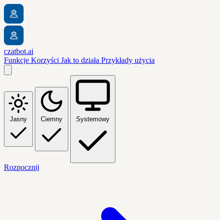
czatbot.ai
Funkcje
Korzyści
Jak to działa
Przykłady użycia
Jasny
Ciemny
Systemowy
Rozpocznij