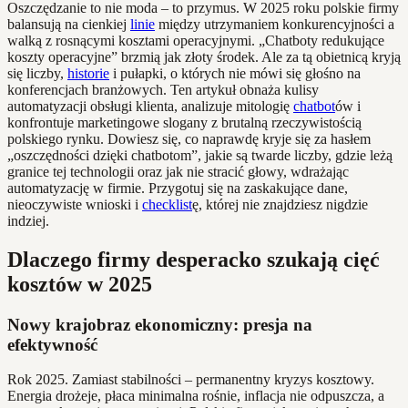
Oszczędzanie to nie moda – to przymus. W 2025 roku polskie firmy
balansują na cienkiej
linie
między utrzymaniem konkurencyjności a
walką z rosnącymi kosztami operacyjnymi. „Chatboty redukujące
koszty operacyjne” brzmią jak złoty środek. Ale za tą obietnicą kryją
się liczby,
historie
i pułapki, o których nie mówi się głośno na
konferencjach branżowych. Ten artykuł obnaża kulisy
automatyzacji obsługi klienta, analizuje mitologię
chatbot
ów i
konfrontuje marketingowe slogany z brutalną rzeczywistością
polskiego rynku. Dowiesz się, co naprawdę kryje się za hasłem
„oszczędności dzięki chatbotom”, jakie są twarde liczby, gdzie leżą
granice tej technologii oraz jak nie stracić głowy, wdrażając
automatyzację w firmie. Przygotuj się na zaskakujące dane,
nieoczywiste wnioski i
checklist
ę, której nie znajdziesz nigdzie
indziej.
Dlaczego firmy desperacko szukają cięć
kosztów w 2025
Nowy krajobraz ekonomiczny: presja na
efektywność
Rok 2025. Zamiast stabilności – permanentny kryzys kosztowy.
Energia drożeje, płaca minimalna rośnie, inflacja nie odpuszcza, a