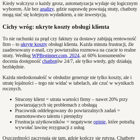
Kiedy walczysz o każdy grosz, automatyzacja wydaje się logicznym
wyborem. Ale bez
analizy
, gdzie naprawdę powstają straty, chatboty
mogą stać się kolejnym wydatkiem, a nie inwestycją.
Cichy wróg: ukryte koszty obsługi klienta
To nie rachunki za prąd czy faktury za dostawy zabijają rentowność
firm – to
ukryte koszty
obsługi klienta. Każda minuta frustracji, źle
zaadresowany e-mail, czy powtarzalna rozmowa na czacie to realne
straty. Według
WPBeginner.com, 2024
, aż 60% konsumentów
docenia dostępność
chatbot
ów 24/7, ale tylko wtedy, gdy działają
bezbłędnie.
Każda niedoskonałość w obsłudze generuje nie tylko koszty, ale i
utratę lojalności – tego nie widać w tabelach, ale czuć w wynikach
rocznych.
Stracony klient = utrata wartości firmy – nawet 20% przy
powtarzających się problemach z obsługą
Pracownik oddelegowany do powtarzalnych zadań =
marnotrawstwo talentu i pieniędzy
Frustracja użytkowników = negatywne
opinie
, które potrafią
wywołać lawinę rezygnacji z usług
Oszczędności zaczynają się tam, gdzie kończy się rutyna. Chatboty