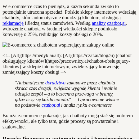
W e-commerce czas to pieniądz, a każda sekunda zwłoki to
potencjalnie utracona sprzedaż. Polskie sklepy internetowe wdrażają
chatboty, które automatycznie doradzają klientom, obsługują
reklamacje
i śledzą status zamówień. Według
analizy
czatbot
.
ai
,
wdrożenie chatbota w średniej wielkości sklepie podniosło
konwersję o 25%, redukując koszty obsługi o 20%.
<!-- [Alt](https://medyk.ai/alt): [AI](https://czat.ai/blog/ai) [chatbot
obsługujący klientów](https://pracownicy.ai/chatbot-obslugujacy-
klientow) w sklepie internetowym, zwiększający konwersję i
zmniejszający koszty obsługi -->
"Automatyczne
doradztwo
zakupowe przez chatbota
skraca czas decyzji, zwiększa wygodę klienta i realnie
odciąża zespół – a to bezcenna przewaga w branży,
gdzie liczy się każda minuta." — Opracowanie własne
na podstawie
czatbot
.
ai
i analiz rynku e-commerce
Branża e-commerce pokazuje, jak chatboty mogą stać się motorem
efektywności, ale tylko tam, gdzie procesy są powtarzalne i
skalowalne.
Branża finansowa: automatyzacja i bezpieczeństwo