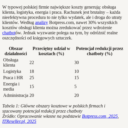
W typowej polskiej firmie największe koszty generują: obsługa
klienta, logistyka, energia i praca. Rachunek jest brutalny – każda
nieefektywna procedura to nie tylko wydatek, ale i droga do utraty
klientów. Według
analizy
Botpress.com, nawet 30% wszystkich
kosztów obsługi klienta można zredukować przez wdrożenie
chatbot
ów. Jednak wyzwanie polega na tym, by odróżnić realne
oszczędności od księgowych sztuczek.
Obszar
Przeciętny udział w
Potencjał redukcji przez
działalności
kosztach (%)
chatboty (%)
Obsługa
22
30
klienta
Logistyka
18
10
Praca i HR
25
15
Energia i
15
5
media
Administracja
20
20
Tabela 1: Główne obszary kosztowe w polskich firmach i
szacowany potencjał redukcji przez chatboty
Źródło: Opracowanie własne na podstawie
Botpress.com, 2025
,
ITReseller.pl, 2025