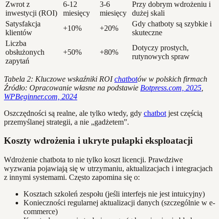
Zwrot z
6-12
3-6
Przy dobrym wdrożeniu i
inwestycji (ROI)
miesięcy
miesięcy
dużej skali
Satysfakcja
Gdy chatboty są szybkie i
+10%
+20%
klientów
skuteczne
Liczba
Dotyczy prostych,
obsłużonych
+50%
+80%
rutynowych spraw
zapytań
Tabela 2: Kluczowe wskaźniki ROI
chatbot
ów w polskich firmach
Źródło: Opracowanie własne na podstawie
Botpress.com, 2025
,
WPBeginner.com, 2024
Oszczędności są realne, ale tylko wtedy, gdy
chatbot
jest częścią
przemyślanej strategii, a nie „gadżetem”.
Koszty wdrożenia i ukryte pułapki eksploatacji
Wdrożenie chatbota to nie tylko koszt licencji. Prawdziwe
wyzwania pojawiają się w utrzymaniu, aktualizacjach i integracjach
z innymi systemami. Często zapomina się o:
Kosztach szkoleń zespołu (jeśli interfejs nie jest intuicyjny)
Konieczności regularnej aktualizacji danych (szczególnie w e-
commerce)