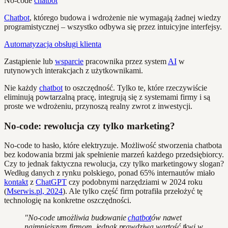
No-code
chatbot
Chatbot
, którego budowa i wdrożenie nie wymagają żadnej wiedzy
programistycznej – wszystko odbywa się przez intuicyjne interfejsy.
Automatyzacja obsługi klienta
Zastąpienie lub
wsparcie
pracownika przez system
AI
w
rutynowych interakcjach z użytkownikami.
Nie każdy
chatbot
to oszczędność. Tylko te, które rzeczywiście
eliminują powtarzalną pracę, integrują się z systemami firmy i są
proste we wdrożeniu, przynoszą realny zwrot z inwestycji.
No-code: rewolucja czy tylko marketing?
No-code to hasło, które elektryzuje. Możliwość stworzenia chatbota
bez kodowania brzmi jak spełnienie marzeń każdego przedsiębiorcy.
Czy to jednak faktyczna rewolucja, czy tylko marketingowy slogan?
Według danych z rynku polskiego, ponad 65% internautów miało
kontakt
z
ChatGPT
czy podobnymi narzędziami w 2024 roku
(
Mserwis.pl, 2024
). Ale tylko część firm potrafiła przełożyć tę
technologię na konkretne oszczędności.
"No-code umożliwia budowanie
chatbot
ów nawet
najmniejszym firmom, jednak prawdziwa wartość tkwi w