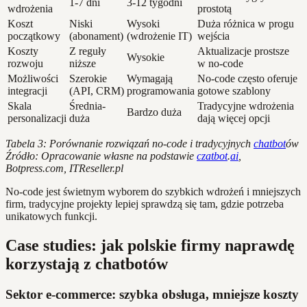
1-7 dni
3-12 tygodni
wdrożenia
prostotą
Koszt
Niski
Wysoki
Duża różnica w progu
początkowy
(abonament)
(wdrożenie IT)
wejścia
Koszty
Z reguły
Aktualizacje prostsze
Wysokie
rozwoju
niższe
w no-code
Możliwości
Szerokie
Wymagają
No-code często oferuje
integracji
(API, CRM)
programowania
gotowe szablony
Skala
Średnia-
Tradycyjne wdrożenia
Bardzo duża
personalizacji
duża
dają więcej opcji
Tabela 3: Porównanie rozwiązań no-code i tradycyjnych
chatbot
ów
Źródło: Opracowanie własne na podstawie
czatbot
.
ai
,
Botpress.com, ITReseller.pl
No-code jest świetnym wyborem do szybkich wdrożeń i mniejszych
firm, tradycyjne projekty lepiej sprawdzą się tam, gdzie potrzeba
unikatowych funkcji.
Case studies: jak polskie firmy naprawdę
korzystają z chatbotów
Sektor e-commerce: szybka obsługa, mniejsze koszty