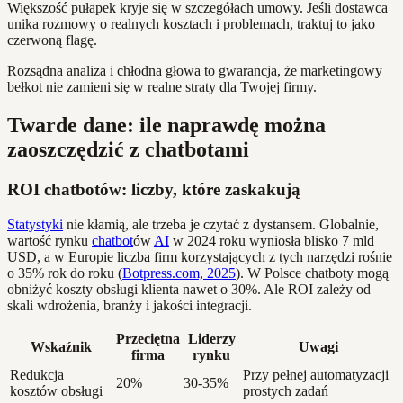
Większość pułapek kryje się w szczegółach umowy. Jeśli dostawca
unika rozmowy o realnych kosztach i problemach, traktuj to jako
czerwoną flagę.
Rozsądna analiza i chłodna głowa to gwarancja, że marketingowy
bełkot nie zamieni się w realne straty dla Twojej firmy.
Twarde dane: ile naprawdę można
zaoszczędzić z chatbotami
ROI chatbotów: liczby, które zaskakują
Statystyki
nie kłamią, ale trzeba je czytać z dystansem. Globalnie,
wartość rynku
chatbot
ów
AI
w 2024 roku wyniosła blisko 7 mld
USD, a w Europie liczba firm korzystających z tych narzędzi rośnie
o 35% rok do roku (
Botpress.com, 2025
). W Polsce chatboty mogą
obniżyć koszty obsługi klienta nawet o 30%. Ale ROI zależy od
skali wdrożenia, branży i jakości integracji.
Przeciętna
Liderzy
Wskaźnik
Uwagi
firma
rynku
Redukcja
Przy pełnej automatyzacji
20%
30-35%
kosztów obsługi
prostych zadań