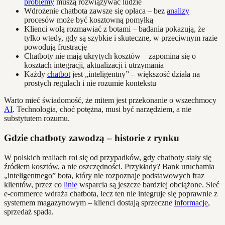
problemy
muszą rozwiązywać ludzie
Wdrożenie chatbota zawsze się opłaca – bez
analizy
procesów może być kosztowną pomyłką
Klienci wolą rozmawiać z botami – badania pokazują, że
tylko wtedy, gdy są szybkie i skuteczne, w przeciwnym razie
powodują frustrację
Chatboty nie mają ukrytych kosztów – zapomina się o
kosztach integracji, aktualizacji i utrzymania
Każdy
chatbot
jest „inteligentny” – większość działa na
prostych regułach i nie rozumie kontekstu
Warto mieć świadomość, że mitem jest przekonanie o wszechmocy
AI
. Technologia, choć potężna, musi być narzędziem, a nie
substytutem rozumu.
Gdzie chatboty zawodzą – historie z rynku
W polskich realiach roi się od przypadków, gdy chatboty stały się
źródłem kosztów, a nie oszczędności. Przykłady? Bank uruchamia
„inteligentnego” bota, który nie rozpoznaje podstawowych fraz
klientów, przez co
linie
wsparcia są jeszcze bardziej obciążone. Sieć
e-commerce wdraża chatbota, lecz ten nie integruje się poprawnie z
systemem magazynowym – klienci dostają sprzeczne
informacje
,
sprzedaż spada.