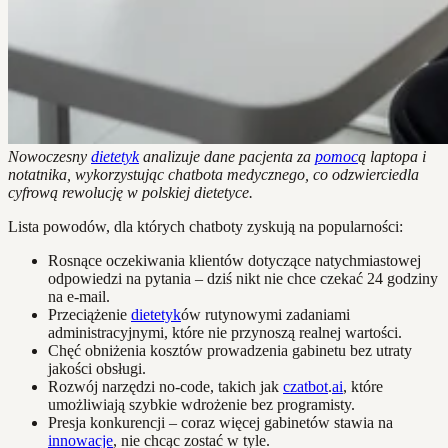
Nowoczesny
dietetyk
analizuje dane pacjenta za
pomoc
ą laptopa i
notatnika, wykorzystując chatbota medycznego, co odzwierciedla
cyfrową rewolucję w polskiej dietetyce.
Lista powodów, dla których chatboty zyskują na popularności:
Rosnące oczekiwania klientów dotyczące natychmiastowej
odpowiedzi na pytania – dziś nikt nie chce czekać 24 godziny
na e-mail.
Przeciążenie
dietetyk
ów rutynowymi zadaniami
administracyjnymi, które nie przynoszą realnej wartości.
Chęć obniżenia kosztów prowadzenia gabinetu bez utraty
jakości obsługi.
Rozwój narzędzi no-code, takich jak
czatbot
.
ai
, które
umożliwiają szybkie wdrożenie bez programisty.
Presja konkurencji – coraz więcej gabinetów stawia na
innowacje
, nie chcąc zostać w tyle.