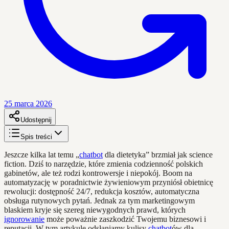
25 marca 2026
Udostępnij
Spis treści
Jeszcze kilka lat temu „
chatbot
dla dietetyka” brzmiał jak science
fiction. Dziś to narzędzie, które zmienia codzienność polskich
gabinetów, ale też rodzi kontrowersje i niepokój. Boom na
automatyzację w poradnictwie żywieniowym przyniósł obietnicę
rewolucji: dostępność 24/7, redukcja kosztów, automatyczna
obsługa rutynowych pytań. Jednak za tym marketingowym
blaskiem kryje się szereg niewygodnych prawd, których
ignorowanie
może poważnie zaszkodzić Twojemu biznesowi i
reputacji. W tym artykule odsłaniamy kulisy
chatbot
ów dla