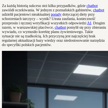
Za każdą historią sukcesu stoi kilka przypadków, gdzie
chatbot
zawiódł oczekiwania. W jednym z poznańskich gabinetów,
chatbot
udzielił pacjentowi nieaktualnej
porady
dotyczącej diety przy
schorzeniach tarczycy – wynik? Utrata zaufania, konieczność
przeprosin i ręcznej weryfikacji wszystkich odpowiedzi
AI
. Drugim
razem, w warszawskiej placówce,
chatbot
pomylił się przy zbieraniu
wywiadu, co wymusiło korektę planu żywieniowego. Takie
sytuacje nie są rzadkością. Ich przyczyną jest najczęściej brak
regularnej aktualizacji bazy wiedzy oraz niedostosowanie narzędzia
do specyfiki polskich pacjentów.