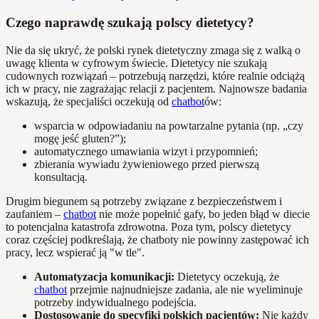
Czego naprawdę szukają polscy dietetycy?
Nie da się ukryć, że polski rynek dietetyczny zmaga się z walką o
uwagę klienta w cyfrowym świecie. Dietetycy nie szukają
cudownych rozwiązań – potrzebują narzędzi, które realnie odciążą
ich w pracy, nie zagrażając relacji z pacjentem. Najnowsze badania
wskazują, że specjaliści oczekują od
chatbot
ów:
wsparcia w odpowiadaniu na powtarzalne pytania (np. „czy
mogę jeść gluten?”);
automatycznego umawiania wizyt i przypomnień;
zbierania wywiadu żywieniowego przed pierwszą
konsultacją.
Drugim biegunem są potrzeby związane z bezpieczeństwem i
zaufaniem –
chatbot
nie może popełnić gafy, bo jeden błąd w diecie
to potencjalna katastrofa zdrowotna. Poza tym, polscy dietetycy
coraz częściej podkreślają, że chatboty nie powinny zastępować ich
pracy, lecz wspierać ją "w tle".
Automatyzacja komunikacji:
Dietetycy oczekują, że
chatbot
przejmie najnudniejsze zadania, ale nie wyeliminuje
potrzeby indywidualnego podejścia.
Dostosowanie do specyfiki polskich pacjentów:
Nie każdy