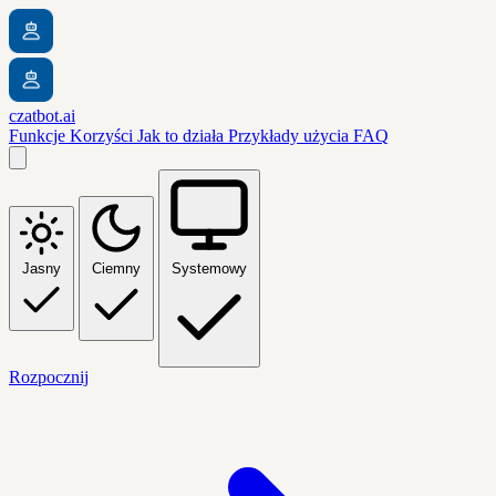
czatbot.ai
Funkcje
Korzyści
Jak to działa
Przykłady użycia
FAQ
Jasny
Ciemny
Systemowy
Rozpocznij