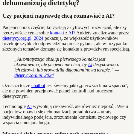
dehumanizują dietetykę?
Czy pacjenci naprawdę chcą rozmawiać z AI?
Pacjenci coraz częściej korzystają z cyfrowych rozwiązań, ale czy
rzeczywiście cenią sobie
kontakt
z
AI
? Ankiety zrealizowane przez
dietetycy.org.pl, 2024
pokazują, że większość użytkowników
oczekuje szybkich odpowiedzi na proste pytania, ale w przypadku
złożonych tematów domaga się kontaktu z prawdziwym specjalistą.
„Automatyzacja obsługi pierwszego kontaktu jest
akceptowana, ale pacjenci nie chcą, by
AI
decydowała o
ich zdrowiu lub prowadziła długoterminową terapię.” —
dietetycy.org.pl, 2024
Oznacza to, że
chatbot
jest świetny jako „pierwsza linia wsparcia”,
ale nie powinien przejmować pełnej kontroli nad procesem
dietetycznym.
Technologie
AI
wywołują ciekawość, ale również niepokój. Wielu
pacjentów obawia się dehumanizacji poradnictwa – utraty
indywidualnego podejścia, zrozumienia kontekstu życiowego czy
wsparcia emocjonalnego.