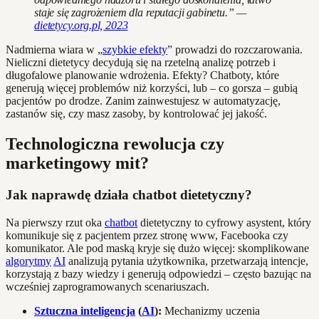
staje się zagrożeniem dla reputacji gabinetu.” —
dietetycy.org.pl, 2023
Nadmierna wiara w „
szybkie efekty
” prowadzi do rozczarowania.
Nieliczni dietetycy decydują się na rzetelną analizę potrzeb i
długofalowe planowanie wdrożenia. Efekty? Chatboty, które
generują więcej problemów niż korzyści, lub – co gorsza – gubią
pacjentów po drodze. Zanim zainwestujesz w automatyzację,
zastanów się, czy masz zasoby, by kontrolować jej jakość.
Technologiczna rewolucja czy
marketingowy mit?
Jak naprawdę działa chatbot dietetyczny?
Na pierwszy rzut oka
chatbot
dietetyczny to cyfrowy asystent, który
komunikuje się z pacjentem przez stronę www, Facebooka czy
komunikator. Ale pod maską kryje się dużo więcej: skomplikowane
algorytmy
AI
analizują pytania użytkownika, przetwarzają intencje,
korzystają z bazy wiedzy i generują odpowiedzi – często bazując na
wcześniej zaprogramowanych scenariuszach.
Sztuczna inteligencja
(
AI
):
Mechanizmy uczenia