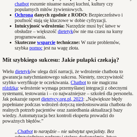
chatbot
rozumie niuanse naszej kuchni, kultury czy
popularnych mitów żywieniowych.
Ochrona
danych zgodnie z RODO:
Bezpieczeństwo i
poufność stają się kluczowe w dobie cyfryzacji.
Intuicyjność wdrożenia:
Narzędzie musi być łatwe w
obsłudze – większość
dietetyk
ów nie ma czasu na kursy
programowania.
Skuteczne
wsparcie
techniczne:
W razie problemów,
szybka
pomoc
jest na wagę złota.
Mit szybkiego sukcesu: Jakie pułapki czekają?
Wielu
dietetyk
ów ulega dziś narracji, że wdrożenie chatbota to
gwarancja natychmiastowego sukcesu. Niestety, rzeczywistość
szybko weryfikuje te oczekiwania.
Chatbot
to nie magiczna
różdżka
: wdrożenie wymaga przemyślanej integracji z obecnymi
systemami, testowania i – co najważniejsze – szkoleń dla personelu.
Jak pokazuje raport
dietetycy.org.pl, 2023
: „Największe błędy
popełniane podczas wdrożeń dotyczą niedostosowania chatbota do
realnych potrzeb pacjentów oraz zaniedbania aktualizacji bazy
wiedzy. Automatyzacja bez kontroli eksperta prowadzi do
poważnych błędów.”
„
Chatbot
to narzędzie – nie substytut specjalisty. Bez
odpowiedniego nadzoru i stałego doskonalenia, łatwo