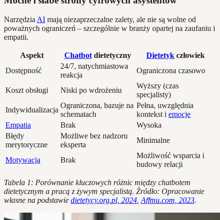
Mocne i słabe strony cyfrowych asystentów
Narzędzia
AI
mają niezaprzeczalne zalety, ale nie są wolne od
poważnych ograniczeń – szczególnie w branży opartej na zaufaniu i
empatii.
Aspekt
Chatbot
dietetyczny
Dietetyk
człowiek
24/7, natychmiastowa
Dostępność
Ograniczona czasowo
reakcja
Wyższy (czas
Koszt obsługi
Niski po wdrożeniu
specjalisty)
Ograniczona, bazuje na
Pełna, uwzględnia
Indywidualizacja
schematach
kontekst i
emocje
Empatia
Brak
Wysoka
Błędy
Możliwe bez nadzoru
Minimalne
merytoryczne
eksperta
Możliwość wsparcia i
Motywacja
Brak
budowy relacji
Tabela 1: Porównanie kluczowych różnic między chatbotem
dietetycznym a pracą z żywym specjalistą. Źródło: Opracowanie
własne na podstawie
dietetycy.org.pl, 2024
,
Affmu.com, 2023
.