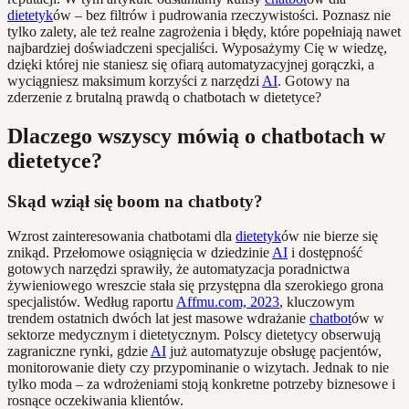
dietetyk
ów – bez filtrów i pudrowania rzeczywistości. Poznasz nie
tylko zalety, ale też realne zagrożenia i błędy, które popełniają nawet
najbardziej doświadczeni specjaliści. Wyposażymy Cię w wiedzę,
dzięki której nie staniesz się ofiarą automatyzacyjnej gorączki, a
wyciągniesz maksimum korzyści z narzędzi
AI
. Gotowy na
zderzenie z brutalną prawdą o chatbotach w dietetyce?
Dlaczego wszyscy mówią o chatbotach w
dietetyce?
Skąd wziął się boom na chatboty?
Wzrost zainteresowania chatbotami dla
dietetyk
ów nie bierze się
znikąd. Przełomowe osiągnięcia w dziedzinie
AI
i dostępność
gotowych narzędzi sprawiły, że automatyzacja poradnictwa
żywieniowego wreszcie stała się przystępna dla szerokiego grona
specjalistów. Według raportu
Affmu.com, 2023
, kluczowym
trendem ostatnich dwóch lat jest masowe wdrażanie
chatbot
ów w
sektorze medycznym i dietetycznym. Polscy dietetycy obserwują
zagraniczne rynki, gdzie
AI
już automatyzuje obsługę pacjentów,
monitorowanie diety czy przypominanie o wizytach. Jednak to nie
tylko moda – za wdrożeniami stoją konkretne potrzeby biznesowe i
rosnące oczekiwania klientów.