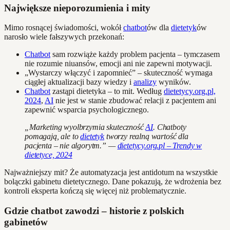
Największe nieporozumienia i mity
Mimo rosnącej świadomości, wokół
chatbot
ów dla
dietetyk
ów
narosło wiele fałszywych przekonań:
Chatbot
sam rozwiąże każdy problem pacjenta – tymczasem
nie rozumie niuansów, emocji ani nie zapewni motywacji.
„Wystarczy włączyć i zapomnieć” – skuteczność wymaga
ciągłej aktualizacji bazy wiedzy i
analizy
wyników.
Chatbot
zastąpi dietetyka – to mit. Według
dietetycy.org.pl,
2024
,
AI
nie jest w stanie zbudować relacji z pacjentem ani
zapewnić wsparcia psychologicznego.
„Marketing wyolbrzymia skuteczność
AI
. Chatboty
pomagają, ale to
dietetyk
tworzy realną wartość dla
pacjenta – nie algorytm.” —
dietetycy.org.pl – Trendy w
dietetyce, 2024
Najważniejszy mit? Że automatyzacja jest antidotum na wszystkie
bolączki gabinetu dietetycznego. Dane pokazują, że wdrożenia bez
kontroli eksperta kończą się więcej niż problematycznie.
Gdzie chatbot zawodzi – historie z polskich
gabinetów