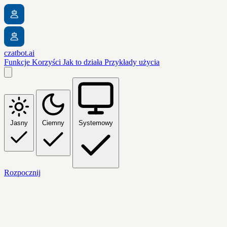
czatbot.ai
Funkcje
Korzyści
Jak to działa
Przykłady użycia
Jasny
Ciemny
Systemowy
Rozpocznij