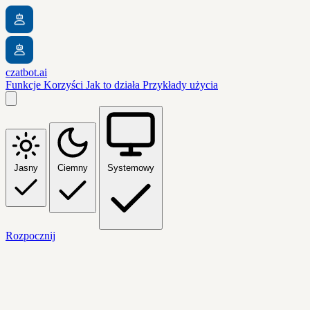
czatbot.ai
Funkcje
Korzyści
Jak to działa
Przykłady użycia
Jasny
Ciemny
Systemowy
Rozpocznij