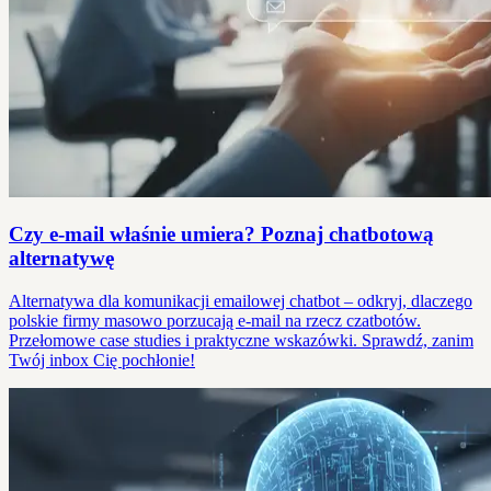
Czy e-mail właśnie umiera? Poznaj chatbotową
alternatywę
Alternatywa dla komunikacji emailowej chatbot – odkryj, dlaczego
polskie firmy masowo porzucają e-mail na rzecz czatbotów.
Przełomowe case studies i praktyczne wskazówki. Sprawdź, zanim
Twój inbox Cię pochłonie!