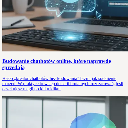
Budowanie chatbotów online, które naprawdę
sprzedają
Hasło „kreator chatbotów bez kodowania” brzmi jak spełnienie
marzeń. W praktyce to wstęp do serii brutalnych rozczarowań, jeśli
oczekujesz magii po kilku klikni