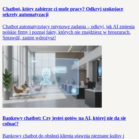
Chatbot, który zabierze ci nudę pracy? Odkryj szokujące
sekrety automatyzacji
Chatbot automatyzujący rutynowe zadania – odkryj, jak AI zmienia
polskie firmy i poznaj fakty, których nie znajdziesz w broszurach.
Sprawdź, zanim wdrożysz!
Bankowy chatbot: Czy jesteś gotów na AI, której nie da się
cofnąć?
Bankowy chatbot do obsługi klienta ujawnia nieznane kulisy i