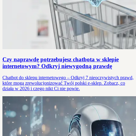
Czy naprawdę potrzebujesz chatbota w sklepie
internetowym? Odkryj niewygodną prawdę
Chatbot do sklepu internetowego – Odkryj 7 nieoczywistych prawd,
które mogą zrewolucjonizować Twój polski e-sklep. Zobacz, co
działa w 2026 i czego nikt Ci nie powie.