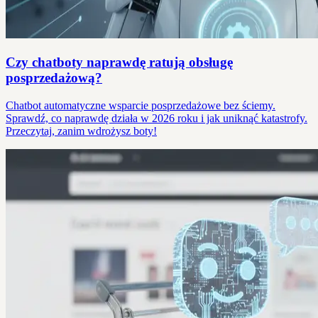
Czy chatboty naprawdę ratują obsługę
posprzedażową?
Chatbot automatyczne wsparcie posprzedażowe bez ściemy.
Sprawdź, co naprawdę działa w 2026 roku i jak uniknąć katastrofy.
Przeczytaj, zanim wdrożysz boty!