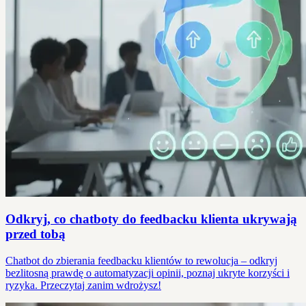
Odkryj, co chatboty do feedbacku klienta ukrywają
przed tobą
Chatbot do zbierania feedbacku klientów to rewolucja – odkryj
bezlitosną prawdę o automatyzacji opinii, poznaj ukryte korzyści i
ryzyka. Przeczytaj zanim wdrożysz!