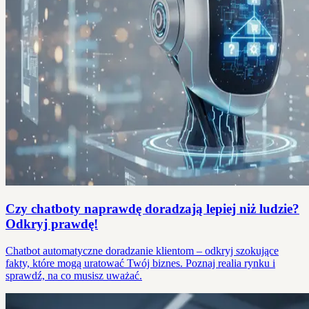
Czy chatboty naprawdę doradzają lepiej niż ludzie?
Odkryj prawdę!
Chatbot automatyczne doradzanie klientom – odkryj szokujące
fakty, które mogą uratować Twój biznes. Poznaj realia rynku i
sprawdź, na co musisz uważać.