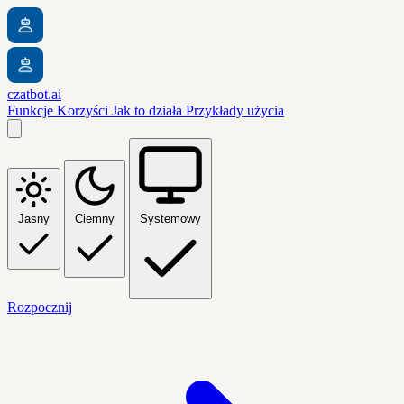
czatbot.ai
Funkcje
Korzyści
Jak to działa
Przykłady użycia
Jasny
Ciemny
Systemowy
Rozpocznij