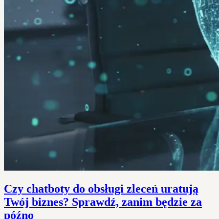
Czy chatboty do obsługi zleceń uratują
Twój biznes? Sprawdź, zanim będzie za
późno