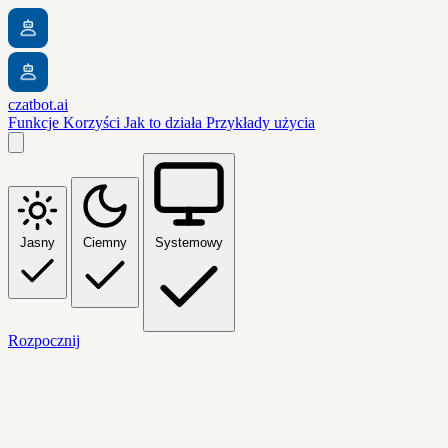
czatbot.ai
Funkcje
Korzyści
Jak to działa
Przykłady użycia
Jasny
Ciemny
Systemowy
Rozpocznij