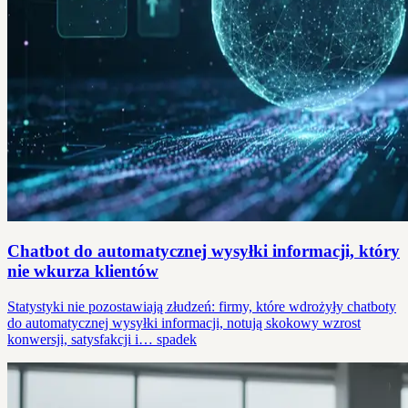
Chatbot do automatycznej wysyłki informacji, który
nie wkurza klientów
Statystyki nie pozostawiają złudzeń: firmy, które wdrożyły chatboty
do automatycznej wysyłki informacji, notują skokowy wzrost
konwersji, satysfakcji i… spadek