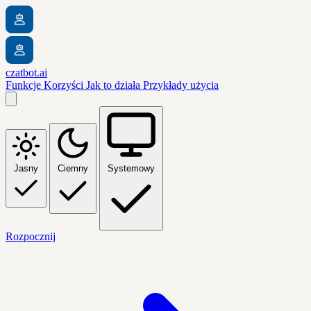
czatbot.ai
Funkcje
Korzyści
Jak to działa
Przykłady użycia
Jasny
Ciemny
Systemowy
Rozpocznij