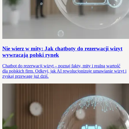
Nie wierz w mity: Jak chatboty do rezerwacji wizyt
wywracają polski rynek
Chatbot do rezerwacji wizyt – poznaj fakty, mity i realną wartość
dla polskich firm. Odkryj, jak AI rewolucjonizuje umawianie wizyt i
zyskaj przewagę już dziś.