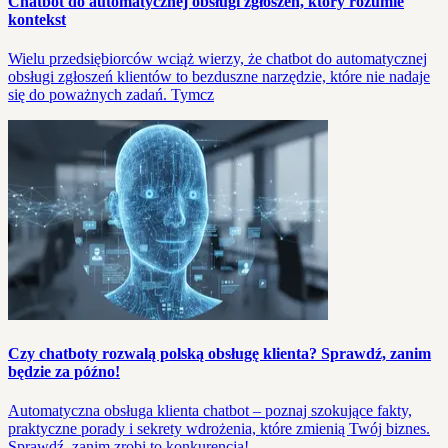
Chatbot do automatycznej obsługi zgłoszeń, który rozumie
kontekst
Wielu przedsiębiorców wciąż wierzy, że chatbot do automatycznej
obsługi zgłoszeń klientów to bezduszne narzędzie, które nie nadaje
się do poważnych zadań. Tymcz
Czy chatboty rozwalą polską obsługę klienta? Sprawdź, zanim
będzie za późno!
Automatyczna obsługa klienta chatbot – poznaj szokujące fakty,
praktyczne porady i sekrety wdrożenia, które zmienią Twój biznes.
Sprawdź, zanim zrobi to konkurencja!