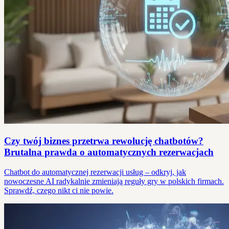
Czy twój biznes przetrwa rewolucję chatbotów?
Brutalna prawda o automatycznych rezerwacjach
Chatbot do automatycznej rezerwacji usług – odkryj, jak
nowoczesne AI radykalnie zmieniają reguły gry w polskich firmach.
Sprawdź, czego nikt ci nie powie.