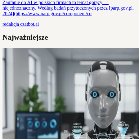
Zaufanie do AI w polskich firmach to temat gorący – i
niejednoznaczny. Według badań przytoczonych przez [parp.gov.pl,
2024](https://www.parp.gov.pl/component/co
redakcja
czatbot.ai
Najważniejsze