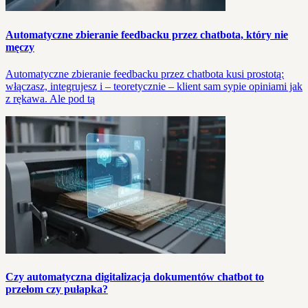
Automatyczne zbieranie feedbacku przez chatbota, który nie
męczy
Automatyczne zbieranie feedbacku przez chatbota kusi prostotą:
włączasz, integrujesz i – teoretycznie – klient sam sypie opiniami jak
z rękawa. Ale pod tą
Czy automatyczna digitalizacja dokumentów chatbot to
przełom czy pułapka?