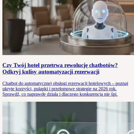
Czy Twój hotel przetrwa rewolucję chatbotów?
Odkryj kulisy automatyzacji rezerwacji
Chatbot do automatycznej obsługi rezerwacji hotelowych – poznaj
ukryte korzyści, pułapki i przełomowe strategie na 2026 rok.
Sprawdź, co naprawdę działa i dlaczego konkurencja nie śpi.