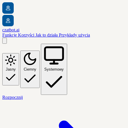
czatbot.ai
Funkcje
Korzyści
Jak to działa
Przykłady użycia
Jasny
Ciemny
Systemowy
Rozpocznij