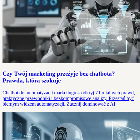
Czy Twój marketing przeżyje bez chatbota?
Prawda, która szokuje
Chatbot do automatyzacji marketingu – odkryj 7 brutalnych prawd,
praktyczne przewodniki i bezkompromisowe analizy. Przestań być
biernym widzem automatyzacji. Zacznij dominować z AI.