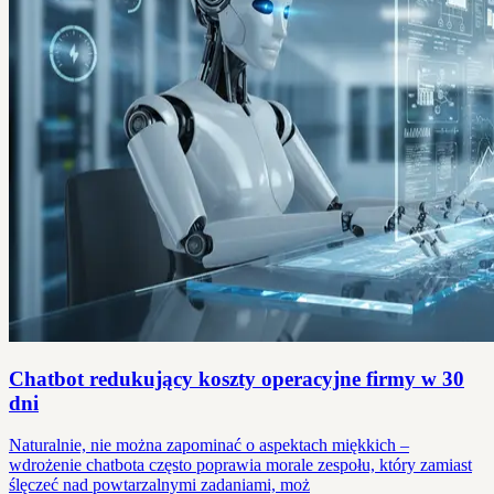
Chatbot redukujący koszty operacyjne firmy w 30
dni
Naturalnie, nie można zapominać o aspektach miękkich –
wdrożenie chatbota często poprawia morale zespołu, który zamiast
ślęczeć nad powtarzalnymi zadaniami, moż