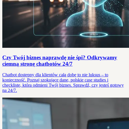
Czy Twój biznes naprawdę nie śpi? Odkrywamy
ciemną stronę chatbotów 24/7
Chatbot dostępny dla klientów całą dobę to nie luksus – to
konieczność. Poznaj szokujące dane, polskie case studies i
checklistę, która odmieni Twój biznes. Sprawdź, czy jesteś gotowy
na 24/7.