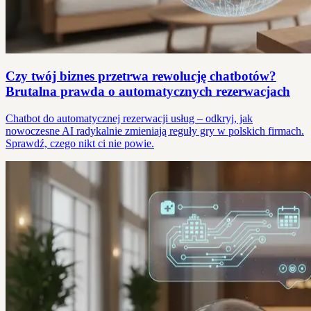
Czy twój biznes przetrwa rewolucję chatbotów?
Brutalna prawda o automatycznych rezerwacjach
Chatbot do automatycznej rezerwacji usług – odkryj, jak
nowoczesne AI radykalnie zmieniają reguły gry w polskich firmach.
Sprawdź, czego nikt ci nie powie.