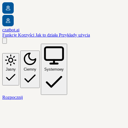
czatbot.ai
Funkcje
Korzyści
Jak to działa
Przykłady użycia
Jasny
Ciemny
Systemowy
Rozpocznij