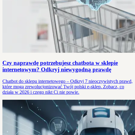
Czy naprawdę potrzebujesz chatbota w sklepie
internetowym? Odkryj niewygodną prawdę
Chatbot do sklepu internetowego – Odkryj 7 nieoczywistych prawd,
które mogą zrewolucjonizować Twój polski e-sklep. Zobacz, co
działa w 2026 i czego nikt Ci nie powie.