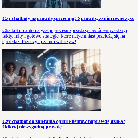
Czy chatboty naprawdę sprzedają? Sprawdź, zanim uwierzysz
Chatbot do automatyzacji procesu sprzedaży bez ściemy: odkryj
fakty, mity i gotowe strategie, które natychmiast przełożą się na
sprzedaż. Przeczytaj zanim wdrożysz!
Czy chatbot do zbierania opinii klientów naprawdę działa?
Odkryj niewygodną prawdę