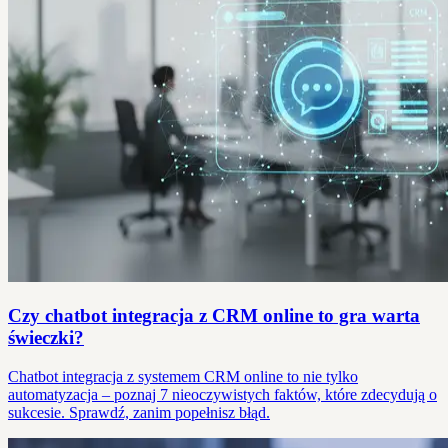
Czy chatbot integracja z CRM online to gra warta
świeczki?
Chatbot integracja z systemem CRM online to nie tylko
automatyzacja – poznaj 7 nieoczywistych faktów, które zdecydują o
sukcesie. Sprawdź, zanim popełnisz błąd.