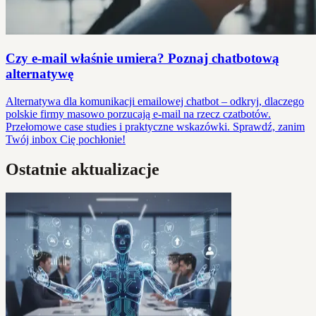
Czy e-mail właśnie umiera? Poznaj chatbotową
alternatywę
Alternatywa dla komunikacji emailowej chatbot – odkryj, dlaczego
polskie firmy masowo porzucają e-mail na rzecz czatbotów.
Przełomowe case studies i praktyczne wskazówki. Sprawdź, zanim
Twój inbox Cię pochłonie!
Ostatnie aktualizacje