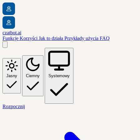
czatbot.ai
Funkcje
Korzyści
Jak to działa
Przykłady użycia
FAQ
Jasny
Ciemny
Systemowy
Rozpocznij