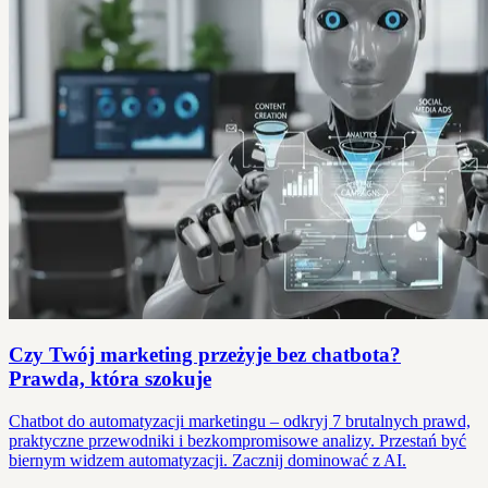
Czy Twój marketing przeżyje bez chatbota?
Prawda, która szokuje
Chatbot do automatyzacji marketingu – odkryj 7 brutalnych prawd,
praktyczne przewodniki i bezkompromisowe analizy. Przestań być
biernym widzem automatyzacji. Zacznij dominować z AI.