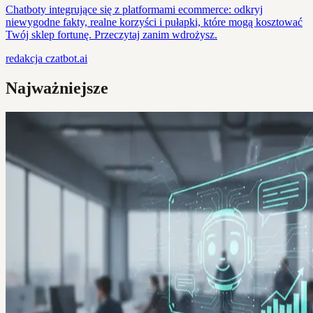
Chatboty integrujące się z platformami ecommerce: odkryj
niewygodne fakty, realne korzyści i pułapki, które mogą kosztować
Twój sklep fortunę. Przeczytaj zanim wdrożysz.
redakcja
czatbot.ai
Najważniejsze