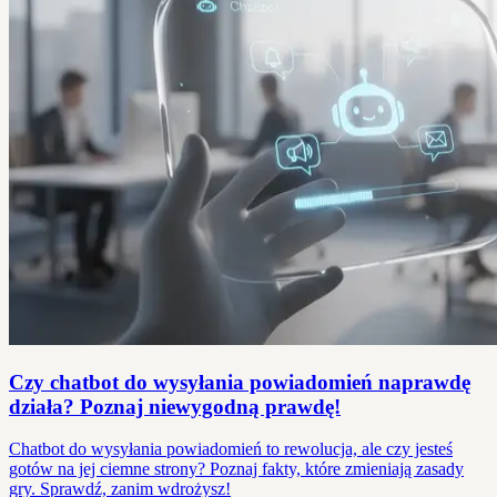
Czy chatbot do wysyłania powiadomień naprawdę
działa? Poznaj niewygodną prawdę!
Chatbot do wysyłania powiadomień to rewolucja, ale czy jesteś
gotów na jej ciemne strony? Poznaj fakty, które zmieniają zasady
gry. Sprawdź, zanim wdrożysz!