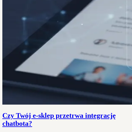
Czy Twój e-sklep przetrwa integrację
chatbota?