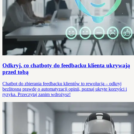
Odkryj, co chatboty do feedbacku klienta ukrywają
przed tobą
Chatbot do zbierania feedbacku klientów to rewolucja – odkryj
bezlitosną prawdę o automatyzacji opinii, poznaj ukryte korzyści i
ryzyka. Przeczytaj zanim wdrożysz!