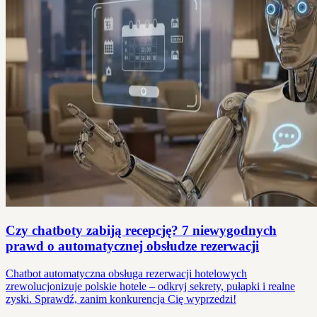
Czy chatboty zabiją recepcję? 7 niewygodnych
prawd o automatycznej obsłudze rezerwacji
Chatbot automatyczna obsługa rezerwacji hotelowych
zrewolucjonizuje polskie hotele – odkryj sekrety, pułapki i realne
zyski. Sprawdź, zanim konkurencja Cię wyprzedzi!