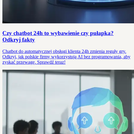
Czy chatbot 24h to wybawienie czy pułapka?
Odkryj fakty
Chatbot do automatycznej obsługi klienta 24h zmienia reguły gry.
Odkryj, jak polskie firmy wykorzystują AI bez programowania, aby
zyskać przewagę. Sprawdź teraz!