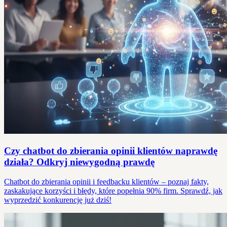
Czy chatbot do zbierania opinii klientów naprawdę
działa? Odkryj niewygodną prawdę
Chatbot do zbierania opinii i feedbacku klientów – poznaj fakty,
zaskakujące korzyści i błędy, które popełnia 90% firm. Sprawdź, jak
wyprzedzić konkurencję już dziś!