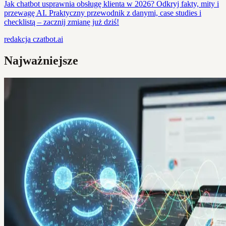
Jak chatbot usprawnia obsługę klienta w 2026? Odkryj fakty, mity i
przewagę AI. Praktyczny przewodnik z danymi, case studies i
checklistą – zacznij zmianę już dziś!
redakcja
czatbot.ai
Najważniejsze