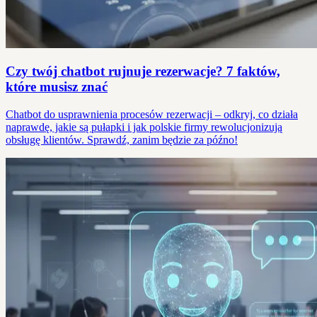
Czy twój chatbot rujnuje rezerwacje? 7 faktów,
które musisz znać
Chatbot do usprawnienia procesów rezerwacji – odkryj, co działa
naprawdę, jakie są pułapki i jak polskie firmy rewolucjonizują
obsługę klientów. Sprawdź, zanim będzie za późno!