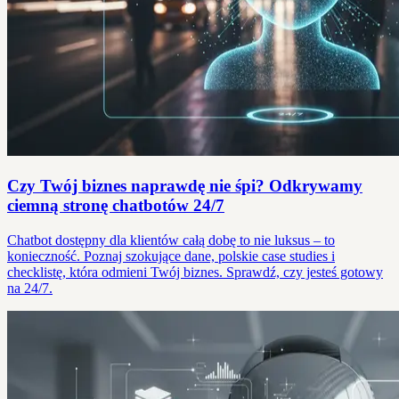
Czy Twój biznes naprawdę nie śpi? Odkrywamy
ciemną stronę chatbotów 24/7
Chatbot dostępny dla klientów całą dobę to nie luksus – to
konieczność. Poznaj szokujące dane, polskie case studies i
checklistę, która odmieni Twój biznes. Sprawdź, czy jesteś gotowy
na 24/7.