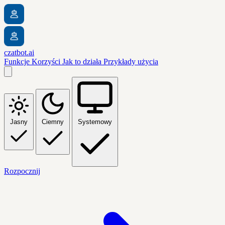
czatbot.ai
Funkcje
Korzyści
Jak to działa
Przykłady użycia
Jasny
Ciemny
Systemowy
Rozpocznij