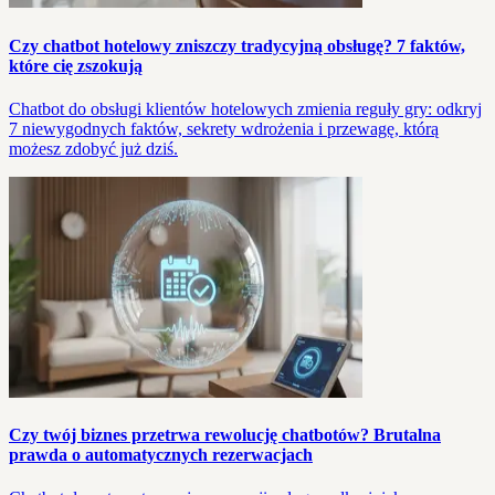
Czy chatbot hotelowy zniszczy tradycyjną obsługę? 7 faktów,
które cię zszokują
Chatbot do obsługi klientów hotelowych zmienia reguły gry: odkryj
7 niewygodnych faktów, sekrety wdrożenia i przewagę, którą
możesz zdobyć już dziś.
Czy twój biznes przetrwa rewolucję chatbotów? Brutalna
prawda o automatycznych rezerwacjach