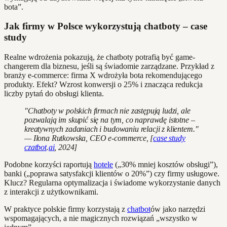
bota”.
Jak firmy w Polsce wykorzystują chatboty – case
study
Realne wdrożenia pokazują, że chatboty potrafią być game-
changerem dla biznesu, jeśli są świadomie zarządzane. Przykład z
branży e-commerce: firma X wdrożyła bota rekomendującego
produkty. Efekt? Wzrost konwersji o 25% i znacząca redukcja
liczby pytań do obsługi klienta.
"Chatboty w polskich firmach nie zastępują ludzi, ale
pozwalają im skupić się na tym, co naprawdę istotne –
kreatywnych zadaniach i budowaniu relacji z klientem."
— Ilona Rutkowska, CEO e-commerce, [
case study
czatbot
.
ai
, 2024]
Podobne korzyści raportują
hotele
(„30% mniej kosztów obsługi”),
banki („poprawa satysfakcji klientów o 20%”) czy firmy usługowe.
Klucz? Regularna optymalizacja i świadome wykorzystanie danych
z interakcji z użytkownikami.
W praktyce polskie firmy korzystają z
chatbot
ów jako narzędzi
wspomagających, a nie magicznych rozwiązań „wszystko w