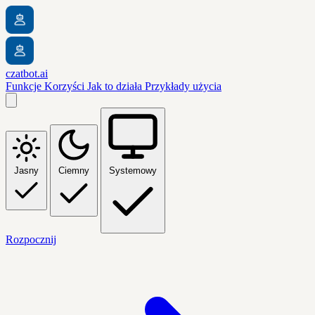
czatbot.ai
Funkcje
Korzyści
Jak to działa
Przykłady użycia
Jasny
Ciemny
Systemowy
Rozpocznij