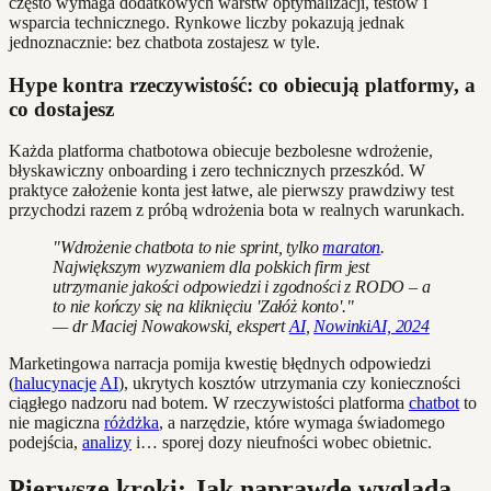
często wymaga dodatkowych warstw optymalizacji, testów i
wsparcia technicznego. Rynkowe liczby pokazują jednak
jednoznacznie: bez chatbota zostajesz w tyle.
Hype kontra rzeczywistość: co obiecują platformy, a
co dostajesz
Każda platforma chatbotowa obiecuje bezbolesne wdrożenie,
błyskawiczny onboarding i zero technicznych przeszkód. W
praktyce założenie konta jest łatwe, ale pierwszy prawdziwy test
przychodzi razem z próbą wdrożenia bota w realnych warunkach.
"Wdrożenie chatbota to nie sprint, tylko
maraton
.
Największym wyzwaniem dla polskich firm jest
utrzymanie jakości odpowiedzi i zgodności z RODO – a
to nie kończy się na kliknięciu 'Załóż konto'."
— dr Maciej Nowakowski, ekspert
AI
,
NowinkiAI, 2024
Marketingowa narracja pomija kwestię błędnych odpowiedzi
(
halucynacje
AI
), ukrytych kosztów utrzymania czy konieczności
ciągłego nadzoru nad botem. W rzeczywistości platforma
chatbot
to
nie magiczna
różdżka
, a narzędzie, które wymaga świadomego
podejścia,
analizy
i… sporej dozy nieufności wobec obietnic.
Pierwsze kroki: Jak naprawdę wygląda