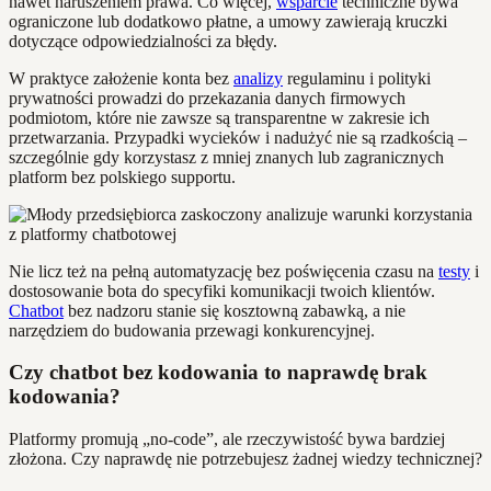
nawet naruszeniem prawa. Co więcej,
wsparcie
techniczne bywa
ograniczone lub dodatkowo płatne, a umowy zawierają kruczki
dotyczące odpowiedzialności za błędy.
W praktyce założenie konta bez
analizy
regulaminu i polityki
prywatności prowadzi do przekazania danych firmowych
podmiotom, które nie zawsze są transparentne w zakresie ich
przetwarzania. Przypadki wycieków i nadużyć nie są rzadkością –
szczególnie gdy korzystasz z mniej znanych lub zagranicznych
platform bez polskiego supportu.
Nie licz też na pełną automatyzację bez poświęcenia czasu na
testy
i
dostosowanie bota do specyfiki komunikacji twoich klientów.
Chatbot
bez nadzoru stanie się kosztowną zabawką, a nie
narzędziem do budowania przewagi konkurencyjnej.
Czy chatbot bez kodowania to naprawdę brak
kodowania?
Platformy promują „no-code”, ale rzeczywistość bywa bardziej
złożona. Czy naprawdę nie potrzebujesz żadnej wiedzy technicznej?