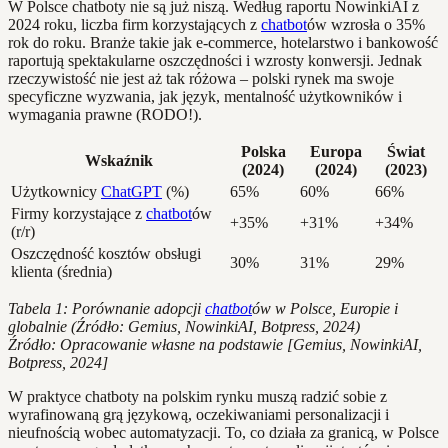
W Polsce chatboty nie są już niszą. Według raportu NowinkiAI z
2024 roku, liczba firm korzystających z
chatbot
ów wzrosła o 35%
rok do roku. Branże takie jak e-commerce, hotelarstwo i bankowość
raportują spektakularne oszczędności i wzrosty konwersji. Jednak
rzeczywistość nie jest aż tak różowa – polski rynek ma swoje
specyficzne wyzwania, jak język, mentalność użytkowników i
wymagania prawne (RODO!).
Polska
Europa
Świat
Wskaźnik
(2024)
(2024)
(2023)
Użytkownicy
ChatGPT
(%)
65%
60%
66%
Firmy korzystające z
chatbot
ów
+35%
+31%
+34%
(r/r)
Oszczędność kosztów obsługi
30%
31%
29%
klienta (średnia)
Tabela 1: Porównanie adopcji
chatbot
ów w Polsce, Europie i
globalnie (Źródło: Gemius, NowinkiAI, Botpress, 2024)
Źródło: Opracowanie własne na podstawie [Gemius, NowinkiAI,
Botpress, 2024]
W praktyce chatboty na polskim rynku muszą radzić sobie z
wyrafinowaną grą językową, oczekiwaniami personalizacji i
nieufnością wobec automatyzacji. To, co działa za granicą, w Polsce