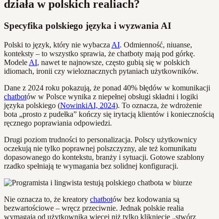
działa w polskich realiach?
Specyfika polskiego języka i wyzwania AI
Polski to język, który nie wybacza
AI
. Odmienność, niuanse,
konteksty – to wszystko sprawia, że chatboty mają pod górkę.
Modele
AI
, nawet te najnowsze, często gubią się w polskich
idiomach, ironii czy wieloznacznych pytaniach użytkowników.
Dane z 2024 roku pokazują, że ponad 40% błędów w komunikacji
chatbot
ów w Polsce wynika z niepełnej obsługi składni i logiki
języka polskiego (
NowinkiAI, 2024
). To oznacza, że wdrożenie
bota „prosto z pudełka” kończy się irytacją klientów i koniecznością
ręcznego poprawiania odpowiedzi.
Drugi poziom trudności to personalizacja. Polscy użytkownicy
oczekują nie tylko poprawnej polszczyzny, ale też komunikatu
dopasowanego do kontekstu, branży i sytuacji. Gotowe szablony
rzadko spełniają te wymagania bez solidnej konfiguracji.
Nie oznacza to, że kreatory
chatbot
ów bez kodowania są
bezwartościowe – wręcz przeciwnie. Jednak polskie realia
wymagają od użytkownika więcej niż tylko kliknięcie „stwórz