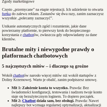
Zgody marketingowe
Często „przemycane” na etapie rejestracji. Ich udzielenie to otwarta
furtka
do zalewu reklam. Zastanów się dwa razy, zanim zaznaczysz
wszystkie „polecamy zaznaczyć”.
Unikanie automatycznych zgód i rozumienie, jakie dane
powierzamy platformie, to pierwszy krok do bezpiecznego
korzystania z
chatbot
ów, zwłaszcza gdy odpowiadamy za dane
klientów.
Brutalne mity i niewygodne prawdy o
platformach chatbotowych
5 najczęstszych mitów – i dlaczego są groźne
Wokół
chatbot
ów narosło więcej mitów niż wokół startupów z
Doliny Krzemowej. Warto je obalić, zanim podpiszesz umowę.
Mit 1: Założenie konta to wszystko.
Prawda: Bez
świadomości konfiguracji, testowania i nadzoru twoje konto
staje się bezużytecznym loginem. To dopiero początek.
Mit 2:
Chatbot
działa sam, bez obsługi.
Prawda: Nawet
najlepszy bot wymaga regularnej optymalizacji, aktualizacji