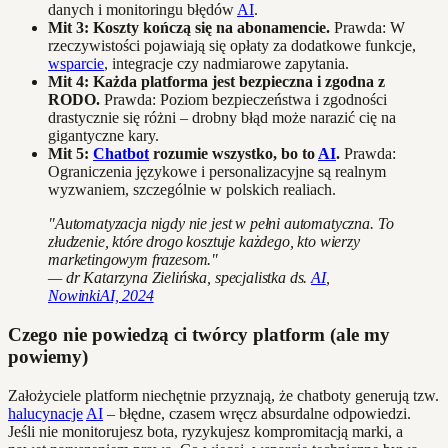
danych i monitoringu błędów
AI
.
Mit 3: Koszty kończą się na abonamencie.
Prawda: W
rzeczywistości pojawiają się opłaty za dodatkowe funkcje,
wsparcie
, integracje czy nadmiarowe zapytania.
Mit 4: Każda platforma jest bezpieczna i zgodna z
RODO.
Prawda: Poziom bezpieczeństwa i zgodności
drastycznie się różni – drobny błąd może narazić cię na
gigantyczne kary.
Mit 5:
Chatbot
rozumie wszystko, bo to
AI
.
Prawda:
Ograniczenia językowe i personalizacyjne są realnym
wyzwaniem, szczególnie w polskich realiach.
"Automatyzacja nigdy nie jest w pełni automatyczna. To
złudzenie, które drogo kosztuje każdego, kto wierzy
marketingowym frazesom."
— dr Katarzyna Zielińska, specjalistka ds.
AI
,
NowinkiAI, 2024
Czego nie powiedzą ci twórcy platform (ale my
powiemy)
Założyciele platform niechętnie przyznają, że chatboty generują tzw.
halucynacje
AI
– błędne, czasem wręcz absurdalne odpowiedzi.
Jeśli nie monitorujesz bota, ryzykujesz kompromitacją marki, a