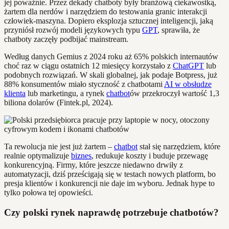
jej poważnie. Przez dekady chatboty były branżową ciekawostką,
żartem dla nerdów i narzędziem do testowania granic interakcji
człowiek-maszyna. Dopiero eksplozja sztucznej inteligencji, jaką
przyniósł rozwój modeli językowych typu
GPT
, sprawiła, że
chatboty zaczęły podbijać mainstream.
Według danych Gemius z 2024 roku aż 65% polskich internautów
choć raz w ciągu ostatnich 12 miesięcy korzystało z
ChatGPT
lub
podobnych rozwiązań. W skali globalnej, jak podaje Botpress, już
88% konsumentów miało styczność z chatbotami
AI w obsłudze
klienta
lub marketingu, a rynek
chatbot
ów przekroczył wartość 1,3
biliona dolarów (Fintek.pl, 2024).
Ta rewolucja nie jest już żartem –
chatbot
stał się narzędziem, które
realnie optymalizuje
biznes
, redukuje koszty i buduje przewagę
konkurencyjną. Firmy, które jeszcze niedawno drwiły z
automatyzacji, dziś prześcigają się w testach nowych platform, bo
presja klientów i konkurencji nie daje im wyboru. Jednak hype to
tylko połowa tej opowieści.
Czy polski rynek naprawdę potrzebuje chatbotów?