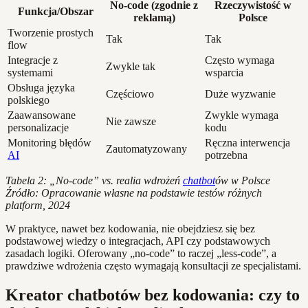
No-code (zgodnie z
Rzeczywistość w
Funkcja/Obszar
reklamą)
Polsce
Tworzenie prostych
Tak
Tak
flow
Integracje z
Często wymaga
Zwykle tak
systemami
wsparcia
Obsługa języka
Częściowo
Duże wyzwanie
polskiego
Zaawansowane
Zwykle wymaga
Nie zawsze
personalizacje
kodu
Monitoring błędów
Ręczna interwencja
Zautomatyzowany
AI
potrzebna
Tabela 2: „No-code” vs. realia wdrożeń
chatbot
ów w Polsce
Źródło: Opracowanie własne na podstawie testów różnych
platform, 2024
W praktyce, nawet bez kodowania, nie obejdziesz się bez
podstawowej wiedzy o integracjach, API czy podstawowych
zasadach logiki. Oferowany „no-code” to raczej „less-code”, a
prawdziwe wdrożenia często wymagają konsultacji ze specjalistami.
Kreator chatbotów bez kodowania: czy to