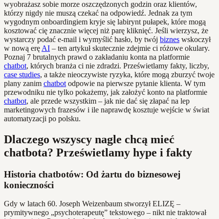
wyobrażasz sobie morze oszczędzonych godzin oraz klientów,
którzy nigdy nie muszą czekać na odpowiedź. Jednak za tym
wygodnym onboardingiem kryje się labirynt pułapek, które mogą
kosztować cię znacznie więcej niż parę kliknięć. Jeśli wierzysz, że
wystarczy podać e-mail i wymyślić hasło, by twój
biznes
wskoczył
w nową erę
AI
– ten artykuł skutecznie zdejmie ci różowe okulary.
Poznaj 7 brutalnych prawd o zakładaniu konta na platformie
chatbot
, których branża ci nie zdradzi. Prześwietlamy fakty, liczby,
case studies
, a także nieoczywiste ryzyka, które mogą zburzyć twoje
plany zanim
chatbot
odpowie na pierwsze pytanie klienta. W tym
przewodniku nie tylko pokażemy, jak założyć konto na platformie
chatbot
, ale przede wszystkim – jak nie dać się złapać na lep
marketingowych frazesów i ile naprawdę kosztuje wejście w świat
automatyzacji po polsku.
Dlaczego wszyscy nagle chcą mieć
chatbota? Prześwietlamy hype i fakty
Historia chatbotów: Od żartu do biznesowej
konieczności
Gdy w latach 60. Joseph Weizenbaum stworzył ELIZĘ –
prymitywnego „psychoterapeutę” tekstowego – nikt nie traktował