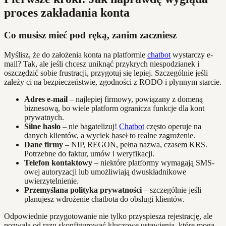
proces zakładania konta
Co musisz mieć pod ręką, zanim zaczniesz
Myślisz, że do założenia konta na platformie
chatbot
wystarczy e-
mail? Tak, ale jeśli chcesz uniknąć przykrych niespodzianek i
oszczędzić sobie frustracji, przygotuj się lepiej. Szczególnie jeśli
zależy ci na bezpieczeństwie, zgodności z RODO i płynnym starcie.
Adres e-mail
– najlepiej firmowy, powiązany z domeną
biznesową, bo wiele platform ogranicza funkcje dla kont
prywatnych.
Silne hasło
– nie bagatelizuj!
Chatbot
często operuje na
danych klientów, a wyciek haseł to realne zagrożenie.
Dane firmy
– NIP, REGON, pełna nazwa, czasem KRS.
Potrzebne do faktur, umów i weryfikacji.
Telefon kontaktowy
– niektóre platformy wymagają SMS-
owej autoryzacji lub umożliwiają dwuskładnikowe
uwierzytelnienie.
Przemyślana polityka prywatności
– szczególnie jeśli
planujesz wdrożenie chatbota do obsługi klientów.
Odpowiednie przygotowanie nie tylko przyspiesza rejestrację, ale
pozwala od razu skonfigurować kluczowe ustawienia, które mogą