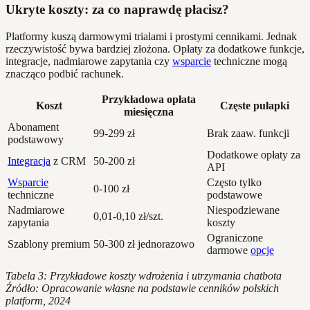
Ukryte koszty: za co naprawdę płacisz?
Platformy kuszą darmowymi trialami i prostymi cennikami. Jednak
rzeczywistość bywa bardziej złożona. Opłaty za dodatkowe funkcje,
integracje, nadmiarowe zapytania czy
wsparcie
techniczne mogą
znacząco podbić rachunek.
Przykładowa opłata
Koszt
Częste pułapki
miesięczna
Abonament
99-299 zł
Brak zaaw. funkcji
podstawowy
Dodatkowe opłaty za
Integracja
z CRM
50-200 zł
API
Wsparcie
Często tylko
0-100 zł
techniczne
podstawowe
Nadmiarowe
Niespodziewane
0,01-0,10 zł/szt.
zapytania
koszty
Ograniczone
Szablony premium
50-300 zł jednorazowo
darmowe
opcje
Tabela 3: Przykładowe koszty wdrożenia i utrzymania chatbota
Źródło: Opracowanie własne na podstawie cenników polskich
platform, 2024