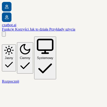
czatbot.ai
Funkcje
Korzyści
Jak to działa
Przykłady użycia
Jasny
Ciemny
Systemowy
Rozpocznij