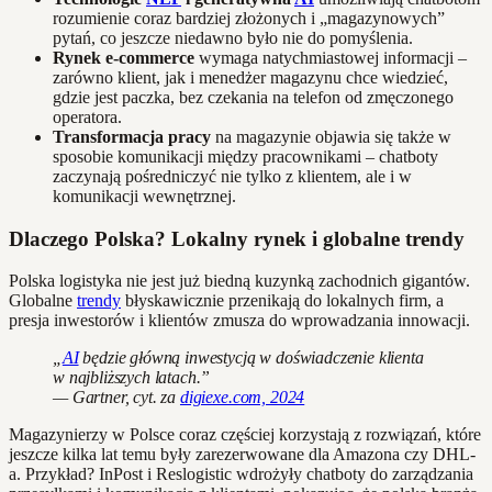
rozumienie coraz bardziej złożonych i „magazynowych”
pytań, co jeszcze niedawno było nie do pomyślenia.
Rynek e-commerce
wymaga natychmiastowej informacji –
zarówno klient, jak i menedżer magazynu chce wiedzieć,
gdzie jest paczka, bez czekania na telefon od zmęczonego
operatora.
Transformacja pracy
na magazynie objawia się także w
sposobie komunikacji między pracownikami – chatboty
zaczynają pośredniczyć nie tylko z klientem, ale i w
komunikacji wewnętrznej.
Dlaczego Polska? Lokalny rynek i globalne trendy
Polska logistyka nie jest już biedną kuzynką zachodnich gigantów.
Globalne
trendy
błyskawicznie przenikają do lokalnych firm, a
presja inwestorów i klientów zmusza do wprowadzania innowacji.
„
AI
będzie główną inwestycją w doświadczenie klienta
w najbliższych latach.”
— Gartner, cyt. za
digiexe.com, 2024
Magazynierzy w Polsce coraz częściej korzystają z rozwiązań, które
jeszcze kilka lat temu były zarezerwowane dla Amazona czy DHL-
a. Przykład? InPost i Reslogistic wdrożyły chatboty do zarządzania