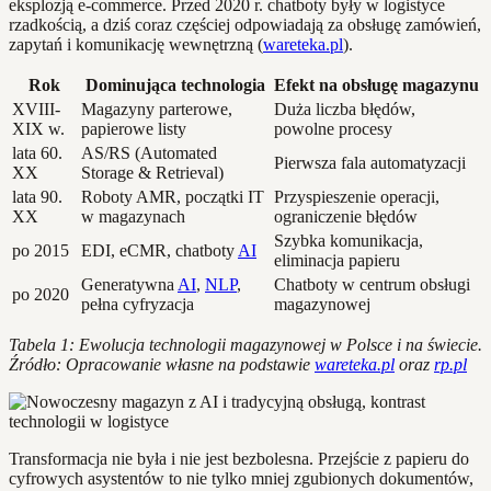
eksplozją e-commerce. Przed 2020 r. chatboty były w logistyce
rzadkością, a dziś coraz częściej odpowiadają za obsługę zamówień,
zapytań i komunikację wewnętrzną (
wareteka.pl
).
Rok
Dominująca technologia
Efekt na obsługę magazynu
XVIII-
Magazyny parterowe,
Duża liczba błędów,
XIX w.
papierowe listy
powolne procesy
lata 60.
AS/RS (Automated
Pierwsza fala automatyzacji
XX
Storage & Retrieval)
lata 90.
Roboty AMR, początki IT
Przyspieszenie operacji,
XX
w magazynach
ograniczenie błędów
Szybka komunikacja,
po 2015
EDI, eCMR, chatboty
AI
eliminacja papieru
Generatywna
AI
,
NLP
,
Chatboty w centrum obsługi
po 2020
pełna cyfryzacja
magazynowej
Tabela 1: Ewolucja technologii magazynowej w Polsce i na świecie.
Źródło: Opracowanie własne na podstawie
wareteka.pl
oraz
rp.pl
Transformacja nie była i nie jest bezbolesna. Przejście z papieru do
cyfrowych asystentów to nie tylko mniej zgubionych dokumentów,