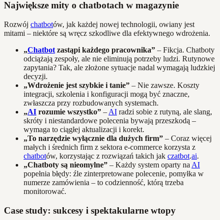
Największe mity o chatbotach w magazynie
Rozwój
chatbot
ów, jak każdej nowej technologii, owiany jest
mitami – niektóre są wręcz szkodliwe dla efektywnego wdrożenia.
„
Chatbot
zastąpi każdego pracownika”
– Fikcja. Chatboty
odciążają zespoły, ale nie eliminują potrzeby ludzi. Rutynowe
zapytania? Tak, ale złożone sytuacje nadal wymagają ludzkiej
decyzji.
„Wdrożenie jest szybkie i tanie”
– Nie zawsze. Koszty
integracji, szkolenia i konfiguracji mogą być znaczne,
zwłaszcza przy rozbudowanych systemach.
„
AI
rozumie wszystko”
–
AI
radzi sobie z rutyną, ale slang,
skróty i niestandardowe polecenia bywają przeszkodą –
wymaga to ciągłej aktualizacji i korekt.
„To narzędzie wyłącznie dla dużych firm”
– Coraz więcej
małych i średnich firm z sektora e-commerce korzysta z
chatbot
ów, korzystając z rozwiązań takich jak
czatbot
.
ai
.
„Chatboty są nieomylne”
– Każdy system oparty na
AI
popełnia błędy: źle zinterpretowane polecenie, pomyłka w
numerze zamówienia – to codzienność, którą trzeba
monitorować.
Case study: sukcesy i spektakularne wtopy