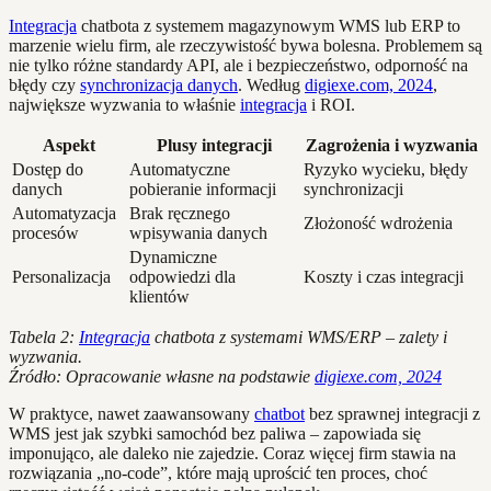
Integracja
chatbota z systemem magazynowym WMS lub ERP to
marzenie wielu firm, ale rzeczywistość bywa bolesna. Problemem są
nie tylko różne standardy API, ale i bezpieczeństwo, odporność na
błędy czy
synchronizacja danych
. Według
digiexe.com, 2024
,
największe wyzwania to właśnie
integracja
i ROI.
Aspekt
Plusy integracji
Zagrożenia i wyzwania
Dostęp do
Automatyczne
Ryzyko wycieku, błędy
danych
pobieranie informacji
synchronizacji
Automatyzacja
Brak ręcznego
Złożoność wdrożenia
procesów
wpisywania danych
Dynamiczne
Personalizacja
odpowiedzi dla
Koszty i czas integracji
klientów
Tabela 2:
Integracja
chatbota z systemami WMS/ERP – zalety i
wyzwania.
Źródło: Opracowanie własne na podstawie
digiexe.com, 2024
W praktyce, nawet zaawansowany
chatbot
bez sprawnej integracji z
WMS jest jak szybki samochód bez paliwa – zapowiada się
imponująco, ale daleko nie zajedzie. Coraz więcej firm stawia na
rozwiązania „no-code”, które mają uprościć ten proces, choć