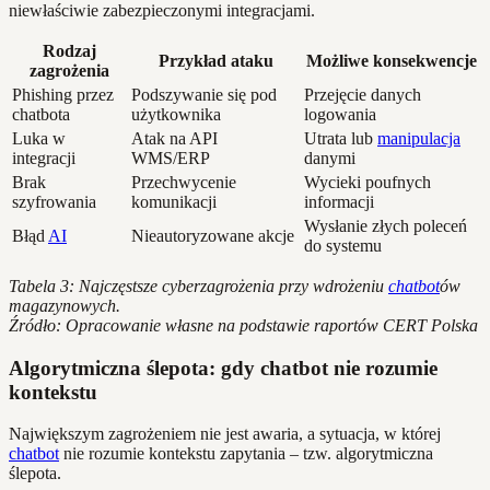
niewłaściwie zabezpieczonymi integracjami.
Rodzaj
Przykład ataku
Możliwe konsekwencje
zagrożenia
Phishing przez
Podszywanie się pod
Przejęcie danych
chatbota
użytkownika
logowania
Luka w
Atak na API
Utrata lub
manipulacja
integracji
WMS/ERP
danymi
Brak
Przechwycenie
Wycieki poufnych
szyfrowania
komunikacji
informacji
Wysłanie złych poleceń
Błąd
AI
Nieautoryzowane akcje
do systemu
Tabela 3: Najczęstsze cyberzagrożenia przy wdrożeniu
chatbot
ów
magazynowych.
Źródło: Opracowanie własne na podstawie raportów CERT Polska
Algorytmiczna ślepota: gdy chatbot nie rozumie
kontekstu
Największym zagrożeniem nie jest awaria, a sytuacja, w której
chatbot
nie rozumie kontekstu zapytania – tzw. algorytmiczna
ślepota.