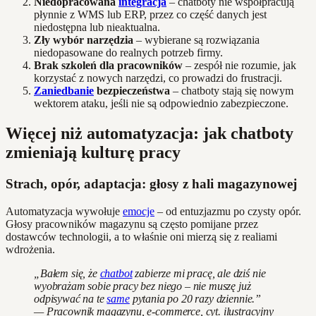
Niedopracowana
integracja
– chatboty nie współpracują
płynnie z WMS lub ERP, przez co część danych jest
niedostępna lub nieaktualna.
Zły wybór narzędzia
– wybierane są rozwiązania
niedopasowane do realnych potrzeb firmy.
Brak szkoleń dla pracowników
– zespół nie rozumie, jak
korzystać z nowych narzędzi, co prowadzi do frustracji.
Zaniedbanie
bezpieczeństwa
– chatboty stają się nowym
wektorem ataku, jeśli nie są odpowiednio zabezpieczone.
Więcej niż automatyzacja: jak chatboty
zmieniają kulturę pracy
Strach, opór, adaptacja: głosy z hali magazynowej
Automatyzacja wywołuje
emocje
– od entuzjazmu po czysty opór.
Głosy pracowników magazynu są często pomijane przez
dostawców technologii, a to właśnie oni mierzą się z realiami
wdrożenia.
„Bałem się, że
chatbot
zabierze mi pracę, ale dziś nie
wyobrażam sobie pracy bez niego – nie muszę już
odpisywać na te
same
pytania po 20 razy dziennie.”
— Pracownik magazynu, e-commerce, cyt. ilustracyjny