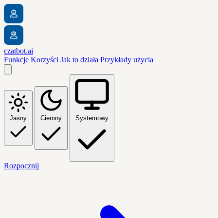
czatbot.ai
Funkcje
Korzyści
Jak to działa
Przykłady użycia
Jasny
Ciemny
Systemowy
Rozpocznij