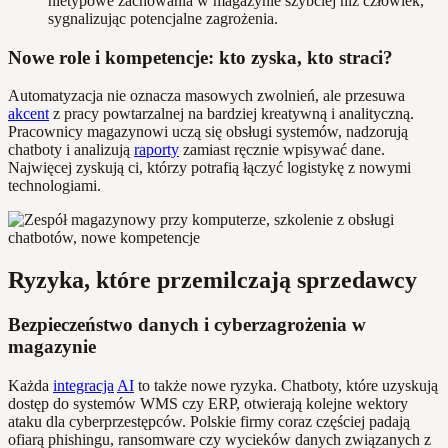
nietypowe zachowania w magazynie szybciej niż człowiek,
sygnalizując potencjalne zagrożenia.
Nowe role i kompetencje: kto zyska, kto straci?
Automatyzacja nie oznacza masowych zwolnień, ale przesuwa
akcent
z pracy powtarzalnej na bardziej kreatywną i analityczną.
Pracownicy magazynowi uczą się obsługi systemów, nadzorują
chatboty i analizują
raporty
zamiast ręcznie wpisywać dane.
Najwięcej zyskują ci, którzy potrafią łączyć logistykę z nowymi
technologiami.
Ryzyka, które przemilczają sprzedawcy
Bezpieczeństwo danych i cyberzagrożenia w
magazynie
Każda
integracja
AI
to także nowe ryzyka. Chatboty, które uzyskują
dostęp do systemów WMS czy ERP, otwierają kolejne wektory
ataku dla cyberprzestępców. Polskie firmy coraz częściej padają
ofiarą phishingu, ransomware czy wycieków danych związanych z