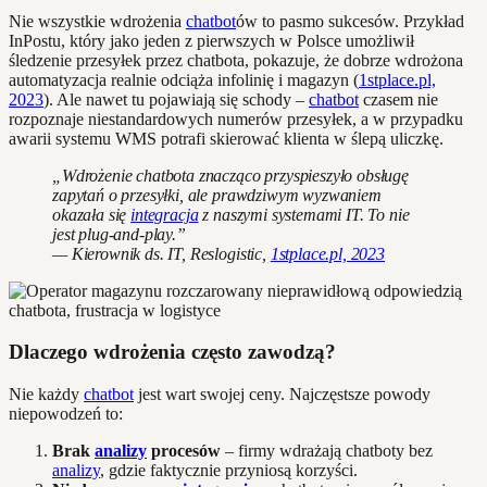
Nie wszystkie wdrożenia
chatbot
ów to pasmo sukcesów. Przykład
InPostu, który jako jeden z pierwszych w Polsce umożliwił
śledzenie przesyłek przez chatbota, pokazuje, że dobrze wdrożona
automatyzacja realnie odciąża infolinię i magazyn (
1stplace.pl,
2023
). Ale nawet tu pojawiają się schody –
chatbot
czasem nie
rozpoznaje niestandardowych numerów przesyłek, a w przypadku
awarii systemu WMS potrafi skierować klienta w ślepą uliczkę.
„Wdrożenie chatbota znacząco przyspieszyło obsługę
zapytań o przesyłki, ale prawdziwym wyzwaniem
okazała się
integracja
z naszymi systemami IT. To nie
jest plug-and-play.”
— Kierownik ds. IT, Reslogistic,
1stplace.pl, 2023
Dlaczego wdrożenia często zawodzą?
Nie każdy
chatbot
jest wart swojej ceny. Najczęstsze powody
niepowodzeń to:
Brak
analizy
procesów
– firmy wdrażają chatboty bez
analizy
, gdzie faktycznie przyniosą korzyści.