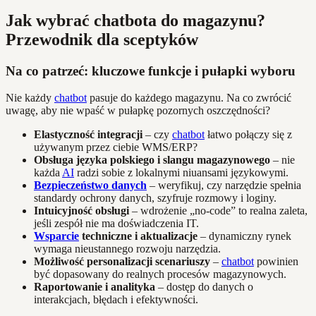
Jak wybrać chatbota do magazynu?
Przewodnik dla sceptyków
Na co patrzeć: kluczowe funkcje i pułapki wyboru
Nie każdy
chatbot
pasuje do każdego magazynu. Na co zwrócić
uwagę, aby nie wpaść w pułapkę pozornych oszczędności?
Elastyczność integracji
– czy
chatbot
łatwo połączy się z
używanym przez ciebie WMS/ERP?
Obsługa języka polskiego i slangu magazynowego
– nie
każda
AI
radzi sobie z lokalnymi niuansami językowymi.
Bezpieczeństwo danych
– weryfikuj, czy narzędzie spełnia
standardy ochrony danych, szyfruje rozmowy i loginy.
Intuicyjność obsługi
– wdrożenie „no-code” to realna zaleta,
jeśli zespół nie ma doświadczenia IT.
Wsparcie
techniczne i aktualizacje
– dynamiczny rynek
wymaga nieustannego rozwoju narzędzia.
Możliwość personalizacji scenariuszy
–
chatbot
powinien
być dopasowany do realnych procesów magazynowych.
Raportowanie i analityka
– dostęp do danych o
interakcjach, błędach i efektywności.