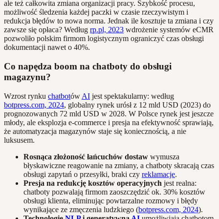
ale też całkowita zmiana organizacji pracy. Szybkość procesu,
możliwość śledzenia każdej paczki w czasie rzeczywistym i
redukcja błędów to nowa norma. Jednak ile kosztuje ta zmiana i czy
zawsze się opłaca? Według
rp.pl, 2023
wdrożenie systemów eCMR
pozwoliło polskim firmom logistycznym ograniczyć czas obsługi
dokumentacji nawet o 40%.
Co napędza boom na chatboty do obsługi
magazynu?
Wzrost rynku
chatbot
ów
AI
jest spektakularny: według
botpress.com, 2024
, globalny rynek urósł z 12 mld USD (2023) do
prognozowanych 72 mld USD w 2028. W Polsce rynek jest jeszcze
młody, ale eksplozja e-commerce i presja na efektywność sprawiają,
że automatyzacja magazynów staje się koniecznością, a nie
luksusem.
Rosnąca złożoność łańcuchów dostaw
wymusza
błyskawiczne reagowanie na zmiany, a chatboty skracają czas
obsługi zapytań o przesyłki, braki czy
reklamacje
.
Presja na redukcję kosztów operacyjnych
jest realna:
chatboty pozwalają firmom zaoszczędzić ok. 30% kosztów
obsługi klienta, eliminując powtarzalne rozmowy i błędy
wynikające ze zmęczenia ludzkiego (
botpress.com, 2024
).
Technologie
NLP
i generatywna
AI
umożliwiają chatbotom