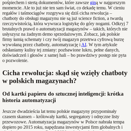
pośpiechem i stertą dokumentów, które zawsze
gin
ą w najgorszym
momencie. Ale to już nie ten sam świat, co dekadę temu. W cieniu
regałów i taśmociągów rozgrywa się dziś cicha rewolucja –
chatboty do obsługi magazynu nie są już science fiction, a twardą
rzeczywistością, która wywraca logistykę do góry nogami. Odkryj 7
brutalnych prawd o automatyzacji magazynów – takich, których nie
usłyszysz na żadnym demo sprzedażowym. Zobacz, jak polskie
firmy łamią schematy i czy twój magazyn przetrwa cyfrową burzę
wywołaną przez chatboty, automatyzację i
AI
. W tym artykule
odsłaniamy kulisy tej zmiany: pozbawione lukru, pełne danych,
doświadczeń i głosów z samej hali – bo prawdziwy postęp nie pyta
o pozwolenie.
Cicha rewolucja: skąd się wzięły chatboty
w polskich magazynach?
Od kartki papieru do sztucznej inteligencji: krótka
historia automatyzacji
Jeszcze dwadzieścia lat temu polskie magazyny przypominały
czasem skansen – królowały kartki, segregatory i odręczne listy
przewozowe. Automatyzacja magazynów w Polsce nabrała tempa
dopiero po 2015 roku, napędzana inwestycjami firm globalnych i