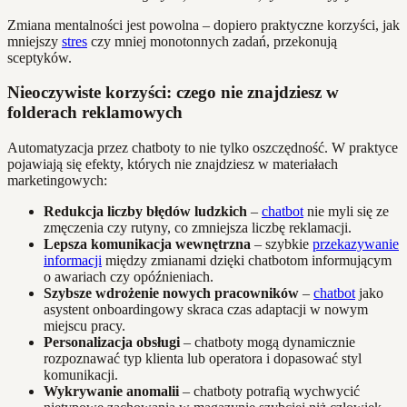
Zmiana mentalności jest powolna – dopiero praktyczne korzyści, jak
mniejszy
stres
czy mniej monotonnych zadań, przekonują
sceptyków.
Nieoczywiste korzyści: czego nie znajdziesz w
folderach reklamowych
Automatyzacja przez chatboty to nie tylko oszczędność. W praktyce
pojawiają się efekty, których nie znajdziesz w materiałach
marketingowych:
Redukcja liczby błędów ludzkich
–
chatbot
nie myli się ze
zmęczenia czy rutyny, co zmniejsza liczbę reklamacji.
Lepsza komunikacja wewnętrzna
– szybkie
przekazywanie
informacji
między zmianami dzięki chatbotom informującym
o awariach czy opóźnieniach.
Szybsze wdrożenie nowych pracowników
–
chatbot
jako
asystent onboardingowy skraca czas adaptacji w nowym
miejscu pracy.
Personalizacja obsługi
– chatboty mogą dynamicznie
rozpoznawać typ klienta lub operatora i dopasować styl
komunikacji.
Wykrywanie anomalii
– chatboty potrafią wychwycić