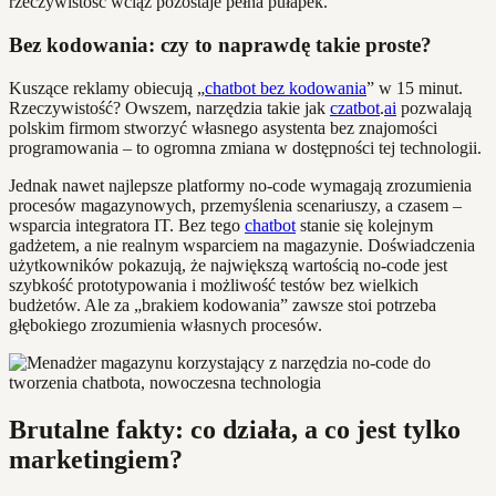
rzeczywistość wciąż pozostaje pełna pułapek.
Bez kodowania: czy to naprawdę takie proste?
Kuszące reklamy obiecują „
chatbot bez kodowania
” w 15 minut.
Rzeczywistość? Owszem, narzędzia takie jak
czatbot
.
ai
pozwalają
polskim firmom stworzyć własnego asystenta bez znajomości
programowania – to ogromna zmiana w dostępności tej technologii.
Jednak nawet najlepsze platformy no-code wymagają zrozumienia
procesów magazynowych, przemyślenia scenariuszy, a czasem –
wsparcia integratora IT. Bez tego
chatbot
stanie się kolejnym
gadżetem, a nie realnym wsparciem na magazynie. Doświadczenia
użytkowników pokazują, że największą wartością no-code jest
szybkość prototypowania i możliwość testów bez wielkich
budżetów. Ale za „brakiem kodowania” zawsze stoi potrzeba
głębokiego zrozumienia własnych procesów.
Brutalne fakty: co działa, a co jest tylko
marketingiem?