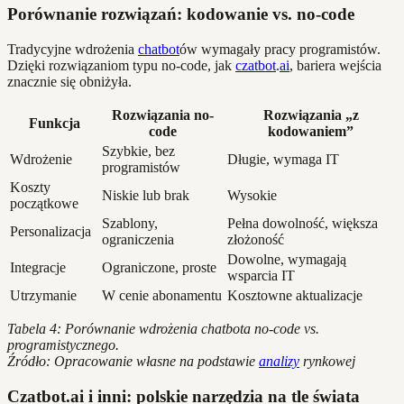
Porównanie rozwiązań: kodowanie vs. no-code
Tradycyjne wdrożenia
chatbot
ów wymagały pracy programistów.
Dzięki rozwiązaniom typu no-code, jak
czatbot
.
ai
, bariera wejścia
znacznie się obniżyła.
Rozwiązania no-
Rozwiązania „z
Funkcja
code
kodowaniem”
Szybkie, bez
Wdrożenie
Długie, wymaga IT
programistów
Koszty
Niskie lub brak
Wysokie
początkowe
Szablony,
Pełna dowolność, większa
Personalizacja
ograniczenia
złożoność
Dowolne, wymagają
Integracje
Ograniczone, proste
wsparcia IT
Utrzymanie
W cenie abonamentu
Kosztowne aktualizacje
Tabela 4: Porównanie wdrożenia chatbota no-code vs.
programistycznego.
Źródło: Opracowanie własne na podstawie
analizy
rynkowej
Czatbot.ai i inni: polskie narzędzia na tle świata