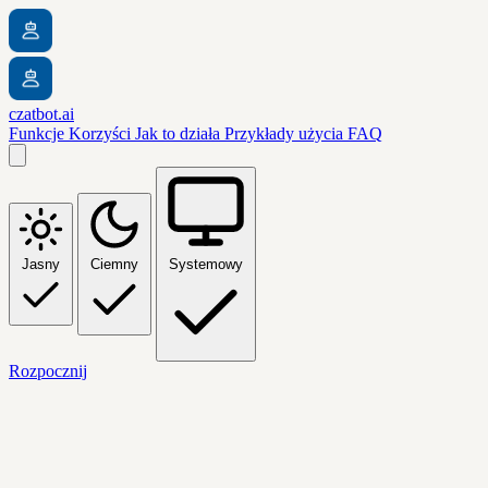
czatbot.ai
Funkcje
Korzyści
Jak to działa
Przykłady użycia
FAQ
Jasny
Ciemny
Systemowy
Rozpocznij