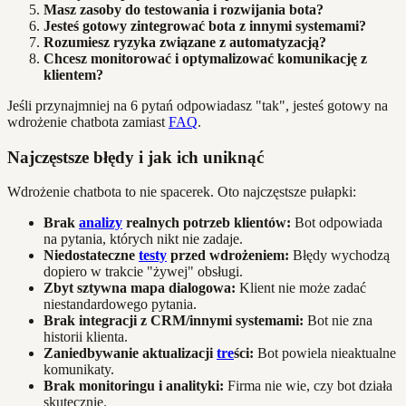
Masz zasoby do testowania i rozwijania bota?
Jesteś gotowy zintegrować bota z innymi systemami?
Rozumiesz ryzyka związane z automatyzacją?
Chcesz monitorować i optymalizować komunikację z
klientem?
Jeśli przynajmniej na 6 pytań odpowiadasz "tak", jesteś gotowy na
wdrożenie chatbota zamiast
FAQ
.
Najczęstsze błędy i jak ich uniknąć
Wdrożenie chatbota to nie spacerek. Oto najczęstsze pułapki:
Brak
analizy
realnych potrzeb klientów:
Bot odpowiada
na pytania, których nikt nie zadaje.
Niedostateczne
testy
przed wdrożeniem:
Błędy wychodzą
dopiero w trakcie "żywej" obsługi.
Zbyt sztywna mapa dialogowa:
Klient nie może zadać
niestandardowego pytania.
Brak integracji z CRM/innymi systemami:
Bot nie zna
historii klienta.
Zaniedbywanie aktualizacji
tre
ści:
Bot powiela nieaktualne
komunikaty.
Brak monitoringu i analityki:
Firma nie wie, czy bot działa
skutecznie.