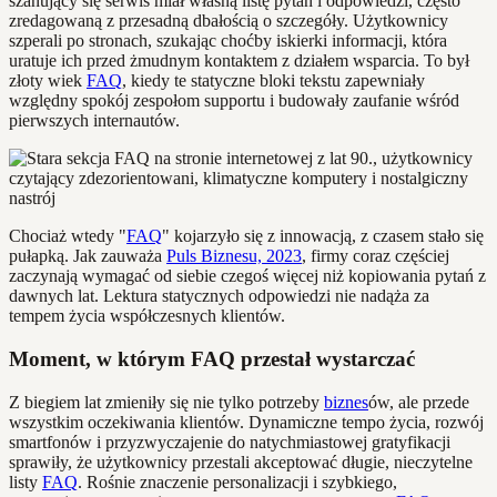
szanujący się serwis miał własną listę pytań i odpowiedzi, często
zredagowaną z przesadną dbałością o szczegóły. Użytkownicy
szperali po stronach, szukając choćby iskierki informacji, która
uratuje ich przed żmudnym kontaktem z działem wsparcia. To był
złoty wiek
FAQ
, kiedy te statyczne bloki tekstu zapewniały
względny spokój zespołom supportu i budowały zaufanie wśród
pierwszych internautów.
Chociaż wtedy "
FAQ
" kojarzyło się z innowacją, z czasem stało się
pułapką. Jak zauważa
Puls Biznesu, 2023
, firmy coraz częściej
zaczynają wymagać od siebie czegoś więcej niż kopiowania pytań z
dawnych lat. Lektura statycznych odpowiedzi nie nadąża za
tempem życia współczesnych klientów.
Moment, w którym FAQ przestał wystarczać
Z biegiem lat zmieniły się nie tylko potrzeby
biznes
ów, ale przede
wszystkim oczekiwania klientów. Dynamiczne tempo życia, rozwój
smartfonów i przyzwyczajenie do natychmiastowej gratyfikacji
sprawiły, że użytkownicy przestali akceptować długie, nieczytelne
listy
FAQ
. Rośnie znaczenie personalizacji i szybkiego,