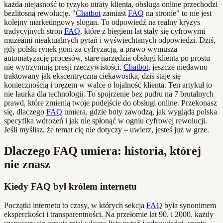
każda niejasność to ryzyko utraty klienta, obsługa online przechodzi
bezlitosną rewolucję. "
Chatbot
zamiast
FAQ
na stronie" to nie jest
kolejny marketingowy slogan. To odpowiedź na realny kryzys
tradycyjnych stron
FAQ
, które z biegiem lat stały się cyfrowymi
muzeami nieaktualnych pytań i wyświechtanych odpowiedzi. Dziś,
gdy polski rynek goni za cyfryzacją, a prawo wymusza
automatyzację procesów, stare narzędzia obsługi klienta po prostu
nie wytrzymują presji rzeczywistości.
Chatbot
, jeszcze niedawno
traktowany jak ekscentryczna ciekawostka, dziś staje się
koniecznością i orężem w walce o lojalność klienta. Ten artykuł to
nie laurka dla technologii. To spojrzenie bez pudru na 7 brutalnych
prawd, które zmienią twoje podejście do obsługi online. Przekonasz
się, dlaczego
FAQ
umiera, gdzie boty zawodzą, jak wygląda polska
specyfika wdrożeń i jak nie spłonąć w ogniu cyfrowej rewolucji.
Jeśli myślisz, że temat cię nie dotyczy – uwierz, jesteś już w grze.
Dlaczego FAQ umiera: historia, której
nie znasz
Kiedy FAQ był królem internetu
Początki internetu to czasy, w których sekcja
FAQ
była synonimem
eksperckości i transparentności. Na przełomie lat 90. i 2000. każdy