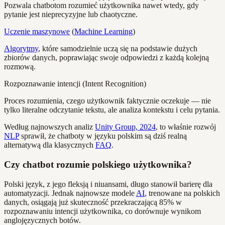
Pozwala chatbotom rozumieć użytkownika nawet wtedy, gdy
pytanie jest nieprecyzyjne lub chaotyczne.
Uczenie maszynowe
(
Machine Learning
)
Algorytmy
, które samodzielnie uczą się na podstawie dużych
zbiorów danych, poprawiając swoje odpowiedzi z każdą kolejną
rozmową.
Rozpoznawanie intencji (Intent Recognition)
Proces rozumienia, czego użytkownik faktycznie oczekuje — nie
tylko literalne odczytanie tekstu, ale analiza kontekstu i celu pytania.
Według najnowszych analiz
Unity Group, 2024
, to właśnie rozwój
NLP
sprawił, że chatboty w języku polskim są dziś realną
alternatywą dla klasycznych
FAQ
.
Czy chatbot rozumie polskiego użytkownika?
Polski język, z jego fleksją i niuansami, długo stanowił barierę dla
automatyzacji. Jednak najnowsze modele
AI
, trenowane na polskich
danych, osiągają już skuteczność przekraczającą 85% w
rozpoznawaniu intencji użytkownika, co dorównuje wynikom
anglojęzycznych botów.