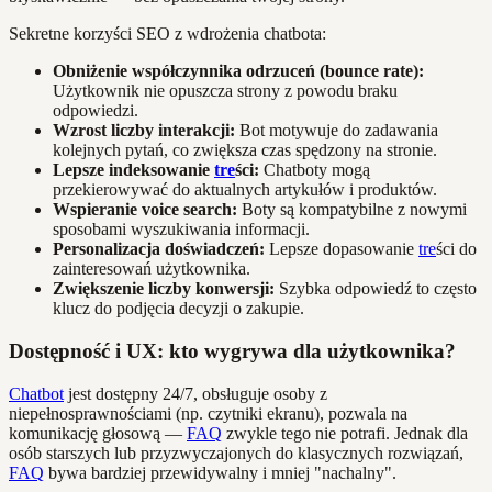
Sekretne korzyści SEO z wdrożenia chatbota:
Obniżenie współczynnika odrzuceń (bounce rate):
Użytkownik nie opuszcza strony z powodu braku
odpowiedzi.
Wzrost liczby interakcji:
Bot motywuje do zadawania
kolejnych pytań, co zwiększa czas spędzony na stronie.
Lepsze indeksowanie
tre
ści:
Chatboty mogą
przekierowywać do aktualnych artykułów i produktów.
Wspieranie voice search:
Boty są kompatybilne z nowymi
sposobami wyszukiwania informacji.
Personalizacja doświadczeń:
Lepsze dopasowanie
tre
ści do
zainteresowań użytkownika.
Zwiększenie liczby konwersji:
Szybka odpowiedź to często
klucz do podjęcia decyzji o zakupie.
Dostępność i UX: kto wygrywa dla użytkownika?
Chatbot
jest dostępny 24/7, obsługuje osoby z
niepełnosprawnościami (np. czytniki ekranu), pozwala na
komunikację głosową —
FAQ
zwykle tego nie potrafi. Jednak dla
osób starszych lub przyzwyczajonych do klasycznych rozwiązań,
FAQ
bywa bardziej przewidywalny i mniej "nachalny".