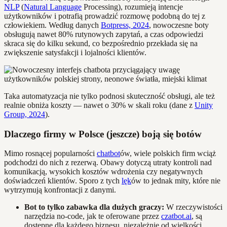
NLP
(
Natural Language
Processing), rozumieją intencje
użytkowników i potrafią prowadzić rozmowę podobną do tej z
człowiekiem. Według danych
Botpress, 2024
, nowoczesne boty
obsługują nawet 80% rutynowych zapytań, a czas odpowiedzi
skraca się do kilku sekund, co bezpośrednio przekłada się na
zwiększenie satysfakcji i lojalności klientów.
Taka automatyzacja nie tylko podnosi skuteczność obsługi, ale też
realnie obniża koszty — nawet o 30% w skali roku (dane z
Unity
Group, 2024
).
Dlaczego firmy w Polsce (jeszcze) boją się botów
Mimo rosnącej popularności
chatbot
ów, wiele polskich firm wciąż
podchodzi do nich z rezerwą. Obawy dotyczą utraty kontroli nad
komunikacją, wysokich kosztów wdrożenia czy negatywnych
doświadczeń klientów. Sporo z tych
lęk
ów to jednak mity, które nie
wytrzymują konfrontacji z danymi.
Bot to tylko zabawka dla dużych graczy:
W rzeczywistości
narzędzia no-code, jak te oferowane przez
czatbot.ai
, są
dostępne dla każdego biznesu, niezależnie od wielkości.