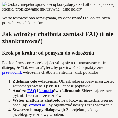
Warto testować oba rozwiązania, by dopasować UX do realnych
potrzeb swoich klientów.
Jak wdrożyć chatbota zamiast FAQ (i nie
zbankrutować)
Krok po kroku: od pomysłu do wdrożenia
Polskie firmy coraz częściej decydują się na automatyzację nie
dlatego, że "tak wypada", lecz by przetrwać. Oto praktyczny
przewodnik
wdrożenia chatbota na stronie, krok po kroku:
Zdefiniuj cele wdrożenia:
Określ, jakie procesy mają zostać
zautomatyzowane i jakie KPI chcesz poprawić.
Analiza
FAQ
i
kontakt
ów z klientami:
Zbierz najczęstsze
pytania i scenariusze rozmów.
Wybór platformy chatbotowej:
Rozważ narzędzia typu no-
code (np.
czatbot
.
ai
), by ograniczyć koszty i czas wdrożenia.
Stworzenie mapy dialogowej:
Zaprojektuj, jak będą
przebiegały rozmowy z botem.