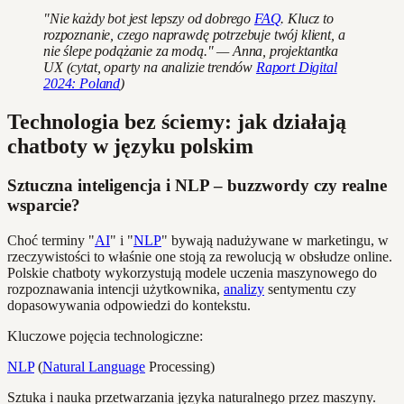
"Nie każdy bot jest lepszy od dobrego
FAQ
. Klucz to
rozpoznanie, czego naprawdę potrzebuje twój klient, a
nie ślepe podążanie za modą." — Anna, projektantka
UX (cytat, oparty na analizie trendów
Raport Digital
2024: Poland
)
Technologia bez ściemy: jak działają
chatboty w języku polskim
Sztuczna inteligencja i NLP – buzzwordy czy realne
wsparcie?
Choć terminy "
AI
" i "
NLP
" bywają nadużywane w marketingu, w
rzeczywistości to właśnie one stoją za rewolucją w obsłudze online.
Polskie chatboty wykorzystują modele uczenia maszynowego do
rozpoznawania intencji użytkownika,
analizy
sentymentu czy
dopasowywania odpowiedzi do kontekstu.
Kluczowe pojęcia technologiczne:
NLP
(
Natural Language
Processing)
Sztuka i nauka przetwarzania języka naturalnego przez maszyny.