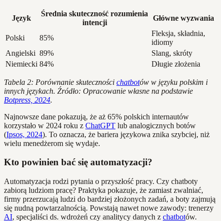
Średnia skuteczność rozumienia
Język
Główne wyzwania
intencji
Fleksja, składnia,
Polski
85%
idiomy
Angielski
89%
Slang, skróty
Niemiecki
84%
Długie złożenia
Tabela 2: Porównanie skuteczności
chatbot
ów w języku polskim i
innych językach. Źródło: Opracowanie własne na podstawie
Botpress, 2024
.
Najnowsze dane pokazują, że aż 65% polskich internautów
korzystało w 2024 roku z
ChatGPT
lub analogicznych botów
(
Ipsos, 2024
). To oznacza, że bariera językowa znika szybciej, niż
wielu menedżerom się wydaje.
Kto powinien bać się automatyzacji?
Automatyzacja rodzi pytania o przyszłość pracy. Czy chatboty
zabiorą ludziom pracę? Praktyka pokazuje, że zamiast zwalniać,
firmy przerzucają ludzi do bardziej złożonych zadań, a boty zajmują
się nudną powtarzalnością. Powstają nawet nowe zawody: trenerzy
AI
, specjaliści ds. wdrożeń czy analitycy danych z
chatbot
ów.