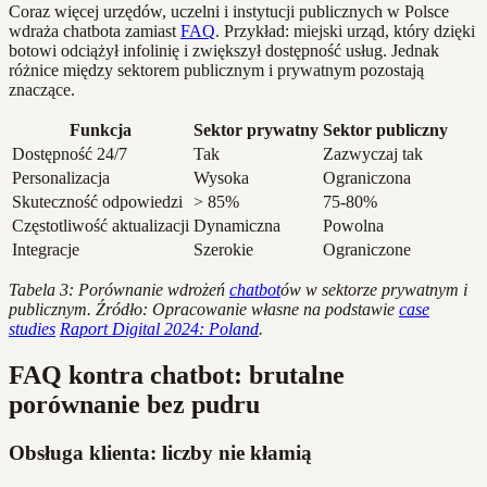
Coraz więcej urzędów, uczelni i instytucji publicznych w Polsce
wdraża chatbota zamiast
FAQ
. Przykład: miejski urząd, który dzięki
botowi odciążył infolinię i zwiększył dostępność usług. Jednak
różnice między sektorem publicznym i prywatnym pozostają
znaczące.
Funkcja
Sektor prywatny
Sektor publiczny
Dostępność 24/7
Tak
Zazwyczaj tak
Personalizacja
Wysoka
Ograniczona
Skuteczność odpowiedzi
> 85%
75-80%
Częstotliwość aktualizacji
Dynamiczna
Powolna
Integracje
Szerokie
Ograniczone
Tabela 3: Porównanie wdrożeń
chatbot
ów w sektorze prywatnym i
publicznym. Źródło: Opracowanie własne na podstawie
case
studies
Raport Digital 2024: Poland
.
FAQ kontra chatbot: brutalne
porównanie bez pudru
Obsługa klienta: liczby nie kłamią