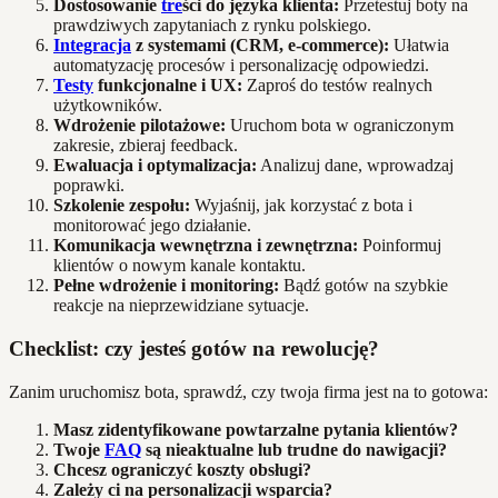
Dostosowanie
tre
ści do języka klienta:
Przetestuj boty na
prawdziwych zapytaniach z rynku polskiego.
Integracja
z systemami (CRM, e-commerce):
Ułatwia
automatyzację procesów i personalizację odpowiedzi.
Testy
funkcjonalne i UX:
Zaproś do testów realnych
użytkowników.
Wdrożenie pilotażowe:
Uruchom bota w ograniczonym
zakresie, zbieraj feedback.
Ewaluacja i optymalizacja:
Analizuj dane, wprowadzaj
poprawki.
Szkolenie zespołu:
Wyjaśnij, jak korzystać z bota i
monitorować jego działanie.
Komunikacja wewnętrzna i zewnętrzna:
Poinformuj
klientów o nowym kanale kontaktu.
Pełne wdrożenie i monitoring:
Bądź gotów na szybkie
reakcje na nieprzewidziane sytuacje.
Checklist: czy jesteś gotów na rewolucję?
Zanim uruchomisz bota, sprawdź, czy twoja firma jest na to gotowa:
Masz zidentyfikowane powtarzalne pytania klientów?
Twoje
FAQ
są nieaktualne lub trudne do nawigacji?
Chcesz ograniczyć koszty obsługi?
Zależy ci na personalizacji wsparcia?