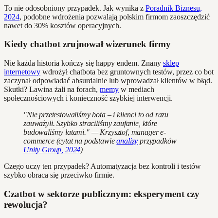
To nie odosobniony przypadek. Jak wynika z
Poradnik Biznesu,
2024
, podobne wdrożenia pozwalają polskim firmom zaoszczędzić
nawet do 30% kosztów operacyjnych.
Kiedy chatbot zrujnował wizerunek firmy
Nie każda historia kończy się happy endem. Znany
sklep
internetowy
wdrożył chatbota bez gruntownych testów, przez co bot
zaczynał odpowiadać absurdalnie lub wprowadzał klientów w błąd.
Skutki? Lawina żali na forach,
memy
w mediach
społecznościowych i konieczność szybkiej interwencji.
"Nie przetestowaliśmy bota – i klienci to od razu
zauważyli. Szybko straciliśmy zaufanie, które
budowaliśmy latami." — Krzysztof, manager e-
commerce (cytat na podstawie
analizy
przypadków
Unity Group, 2024
)
Czego uczy ten przypadek? Automatyzacja bez kontroli i testów
szybko obraca się przeciwko firmie.
Czatbot w sektorze publicznym: eksperyment czy
rewolucja?