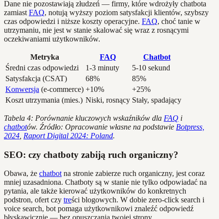
Dane nie pozostawiają złudzeń — firmy, które wdrożyły chatbota
zamiast
FAQ
, notują wyższy poziom satysfakcji klientów, szybszy
czas odpowiedzi i niższe koszty operacyjne.
FAQ
, choć tanie w
utrzymaniu, nie jest w stanie skalować się wraz z rosnącymi
oczekiwaniami użytkowników.
Metryka
FAQ
Chatbot
Średni czas odpowiedzi
1-3 minuty
5-10 sekund
Satysfakcja (CSAT)
68%
85%
Konwersja
(e-commerce)
+10%
+25%
Koszt utrzymania (mies.)
Niski, rosnący
Stały, spadający
Tabela 4: Porównanie kluczowych wskaźników dla
FAQ
i
chatbot
ów. Źródło: Opracowanie własne na podstawie
Botpress,
2024
,
Raport Digital 2024: Poland
.
SEO: czy chatboty zabiją ruch organiczny?
Obawa, że
chatbot
na stronie zabierze ruch organiczny, jest coraz
mniej uzasadniona. Chatboty są w stanie nie tylko odpowiadać na
pytania, ale także kierować użytkowników do konkretnych
podstron, ofert czy
tre
ści blogowych. W dobie zero-click search i
voice search, bot pomaga użytkownikowi znaleźć odpowiedź
błyskawicznie — bez opuszczania twojej strony.