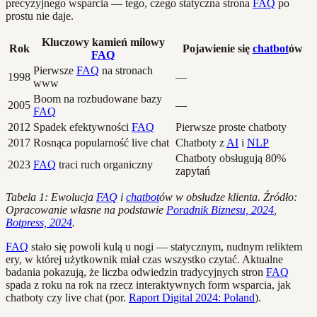
precyzyjnego wsparcia — tego, czego statyczna strona
FAQ
po
prostu nie daje.
Kluczowy kamień milowy
Rok
Pojawienie się
chatbot
ów
FAQ
Pierwsze
FAQ
na stronach
1998
—
www
Boom na rozbudowane bazy
2005
—
FAQ
2012
Spadek efektywności
FAQ
Pierwsze proste chatboty
2017
Rosnąca popularność live chat
Chatboty z
AI
i
NLP
Chatboty obsługują 80%
2023
FAQ
traci ruch organiczny
zapytań
Tabela 1: Ewolucja
FAQ
i
chatbot
ów w obsłudze klienta. Źródło:
Opracowanie własne na podstawie
Poradnik Biznesu, 2024
,
Botpress, 2024
.
FAQ
stało się powoli kulą u nogi — statycznym, nudnym reliktem
ery, w której użytkownik miał czas wszystko czytać. Aktualne
badania pokazują, że liczba odwiedzin tradycyjnych stron
FAQ
spada z roku na rok na rzecz interaktywnych form wsparcia, jak
chatboty czy live chat (por.
Raport Digital 2024: Poland
).