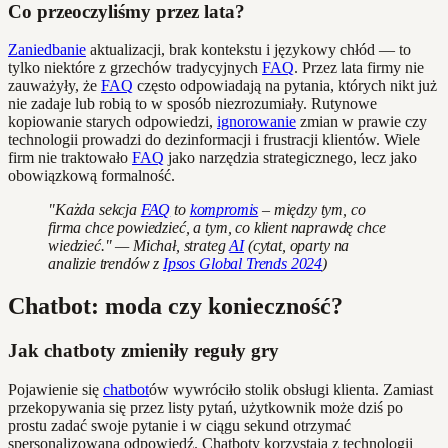
Co przeoczyliśmy przez lata?
Zaniedbanie
aktualizacji, brak kontekstu i językowy chłód — to
tylko niektóre z grzechów tradycyjnych
FAQ
. Przez lata firmy nie
zauważyły, że
FAQ
często odpowiadają na pytania, których nikt już
nie zadaje lub robią to w sposób niezrozumiały. Rutynowe
kopiowanie starych odpowiedzi,
ignorowanie
zmian w prawie czy
technologii prowadzi do dezinformacji i frustracji klientów. Wiele
firm nie traktowało
FAQ
jako narzędzia strategicznego, lecz jako
obowiązkową formalność.
"Każda sekcja
FAQ
to
kompromis
– między tym, co
firma chce powiedzieć, a tym, co klient naprawdę chce
wiedzieć." — Michał, strateg
AI
(cytat, oparty na
analizie trendów z
Ipsos Global Trends 2024
)
Chatbot: moda czy konieczność?
Jak chatboty zmieniły reguły gry
Pojawienie się
chatbot
ów wywróciło stolik obsługi klienta. Zamiast
przekopywania się przez listy pytań, użytkownik może dziś po
prostu zadać swoje pytanie i w ciągu sekund otrzymać
spersonalizowaną odpowiedź. Chatboty korzystają z technologii