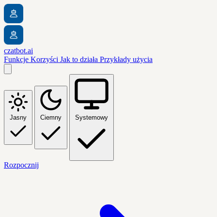
czatbot.ai
Funkcje
Korzyści
Jak to działa
Przykłady użycia
Jasny
Ciemny
Systemowy
Rozpocznij