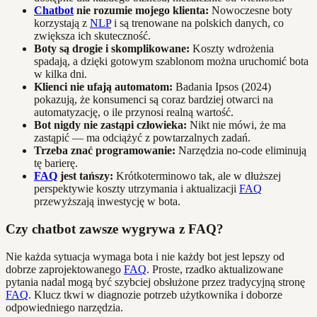
Chatbot
nie rozumie mojego klienta:
Nowoczesne boty
korzystają z
NLP
i są trenowane na polskich danych, co
zwiększa ich skuteczność.
Boty są drogie i skomplikowane:
Koszty wdrożenia
spadają, a dzięki gotowym szablonom można uruchomić bota
w kilka dni.
Klienci nie ufają automatom:
Badania Ipsos (2024)
pokazują, że konsumenci są coraz bardziej otwarci na
automatyzację, o ile przynosi realną wartość.
Bot nigdy nie zastąpi człowieka:
Nikt nie mówi, że ma
zastąpić — ma odciążyć z powtarzalnych zadań.
Trzeba znać programowanie:
Narzędzia no-code eliminują
tę barierę.
FAQ
jest tańszy:
Krótkoterminowo tak, ale w dłuższej
perspektywie koszty utrzymania i aktualizacji
FAQ
przewyższają inwestycję w bota.
Czy chatbot zawsze wygrywa z FAQ?
Nie każda sytuacja wymaga bota i nie każdy bot jest lepszy od
dobrze zaprojektowanego
FAQ
. Proste, rzadko aktualizowane
pytania nadal mogą być szybciej obsłużone przez tradycyjną stronę
FAQ
. Klucz tkwi w diagnozie potrzeb użytkownika i doborze
odpowiedniego narzędzia.