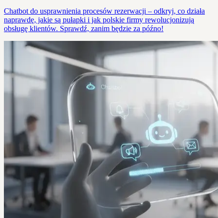
Chatbot do usprawnienia procesów rezerwacji – odkryj, co działa
naprawdę, jakie są pułapki i jak polskie firmy rewolucjonizują
obsługę klientów. Sprawdź, zanim będzie za późno!