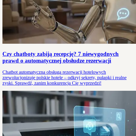
Czy chatboty zabiją recepcję? 7 niewygodnych
prawd o automatycznej obsłudze rezerwacji
Chatbot automatyczna obsługa rezerwacji hotelowych
zrewolucjonizuje polskie hotele – odkryj sekrety, pułapki i realne
zyski. Sprawdź, zanim konkurencja Cię wyprzedzi!