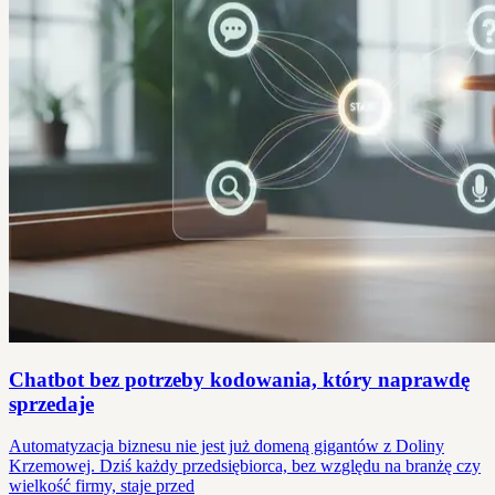
Chatbot bez potrzeby kodowania, który naprawdę
sprzedaje
Automatyzacja biznesu nie jest już domeną gigantów z Doliny
Krzemowej. Dziś każdy przedsiębiorca, bez względu na branżę czy
wielkość firmy, staje przed