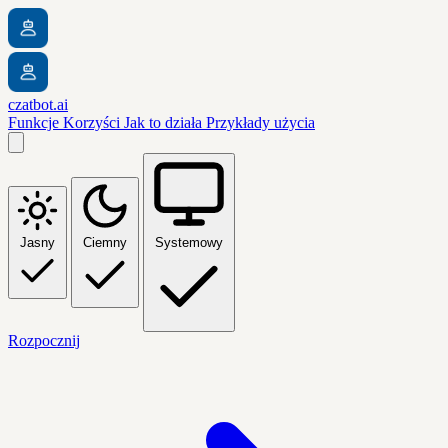
czatbot.ai
Funkcje
Korzyści
Jak to działa
Przykłady użycia
Jasny
Ciemny
Systemowy
Rozpocznij