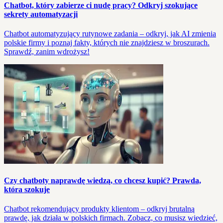
Chatbot, który zabierze ci nudę pracy? Odkryj szokujące
sekrety automatyzacji
Chatbot automatyzujący rutynowe zadania – odkryj, jak AI zmienia
polskie firmy i poznaj fakty, których nie znajdziesz w broszurach.
Sprawdź, zanim wdrożysz!
Czy chatboty naprawdę wiedzą, co chcesz kupić? Prawda,
która szokuje
Chatbot rekomendujący produkty klientom – odkryj brutalną
prawdę, jak działa w polskich firmach. Zobacz, co musisz wiedzieć,