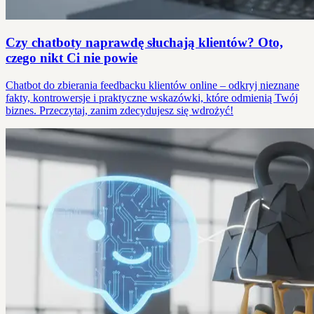
Czy chatboty naprawdę słuchają klientów? Oto,
czego nikt Ci nie powie
Chatbot do zbierania feedbacku klientów online – odkryj nieznane
fakty, kontrowersje i praktyczne wskazówki, które odmienią Twój
biznes. Przeczytaj, zanim zdecydujesz się wdrożyć!