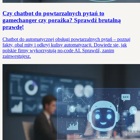
Czy chatbot do powtarzalnych pytań to
gamechanger czy porażka? Sprawdź brutalną
prawdę!
Chatbot do automatycznej obsługi powtarzalnych pytań – poznaj
fakty, obal mity i odkryj kulisy automatyzacji. Dowiedz się, jak
polskie firmy wykorzystują no-code AI. Sprawdź, zanim
zainwestujesz.