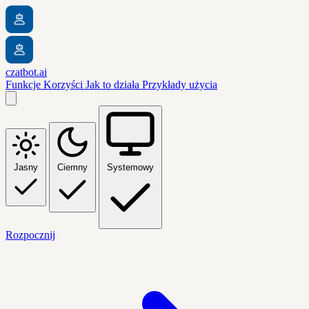
czatbot.ai
Funkcje
Korzyści
Jak to działa
Przykłady użycia
Jasny
Ciemny
Systemowy
Rozpocznij