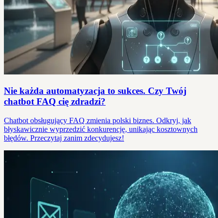
Nie każda automatyzacja to sukces. Czy Twój
chatbot FAQ cię zdradzi?
Chatbot obsługujący FAQ zmienia polski biznes. Odkryj, jak
błyskawicznie wyprzedzić konkurencję, unikając kosztownych
błędów. Przeczytaj zanim zdecydujesz!