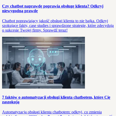
Czy chatbot naprawdę poprawia obsługę klienta? Odkryj
niewygodną prawdę
Chatbot poprawiający jakość obsługi klienta to nie bajka. Odkryj
szokujące fakty, case studies i sprawdzone strategie, które zdecydują
o sukcesie Twojej firmy. Sprawdź teraz!
7 faktów o automatyzacji obsługi klienta chatbotem, które Cię
zaszokują
Automatyzacja obsługi klienta chatbotem: odkryj, co zmienia