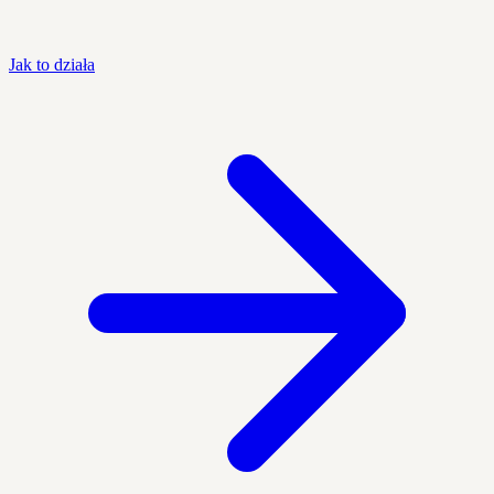
Jak to działa