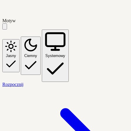
Motyw
Jasny
Ciemny
Systemowy
Rozpocznij