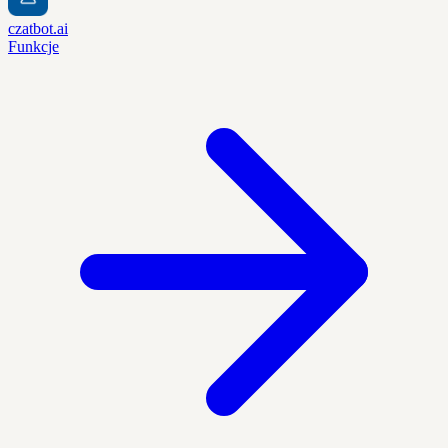
czatbot.ai
Funkcje