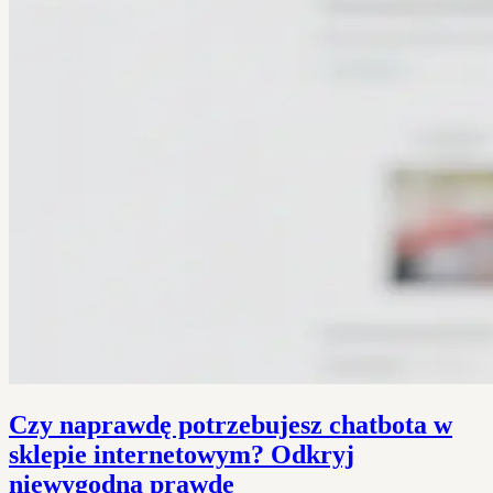
Czy naprawdę potrzebujesz chatbota w
sklepie internetowym? Odkryj
niewygodną prawdę