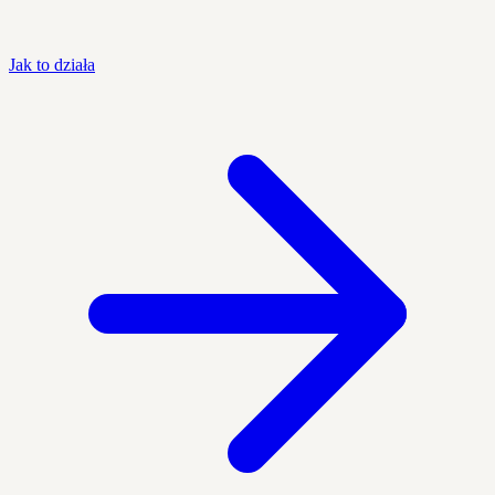
Jak to działa