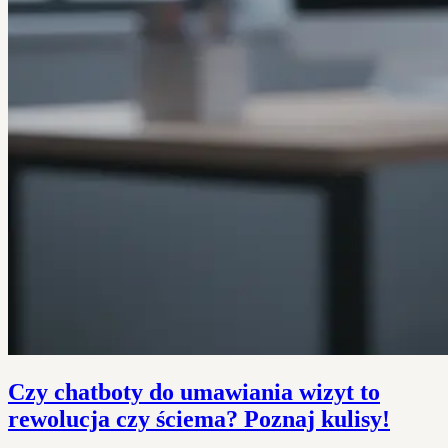
Czy chatboty do umawiania wizyt to
rewolucja czy ściema? Poznaj kulisy!