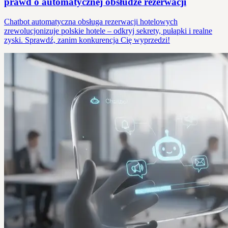
prawd o automatycznej obsłudze rezerwacji
Chatbot automatyczna obsługa rezerwacji hotelowych
zrewolucjonizuje polskie hotele – odkryj sekrety, pułapki i realne
zyski. Sprawdź, zanim konkurencja Cię wyprzedzi!