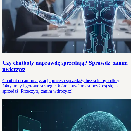
Czy chatboty naprawdę sprzedają? Sprawdź, zanim
uwierzysz
Chatbot do automatyzacji procesu sprzedaży bez ściemy: odkryj
fakty, mity i gotowe strategie, które natychmiast przełożą się na
sprzedaż. Przeczytaj zanim wdrożysz!