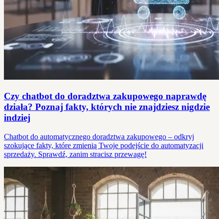
Czy chatbot do doradztwa zakupowego naprawdę
działa? Poznaj fakty, których nie znajdziesz nigdzie
indziej
Chatbot do automatycznego doradztwa zakupowego – odkryj
szokujące fakty, które zmienią Twoje podejście do automatyzacji
sprzedaży. Sprawdź, zanim stracisz przewagę!