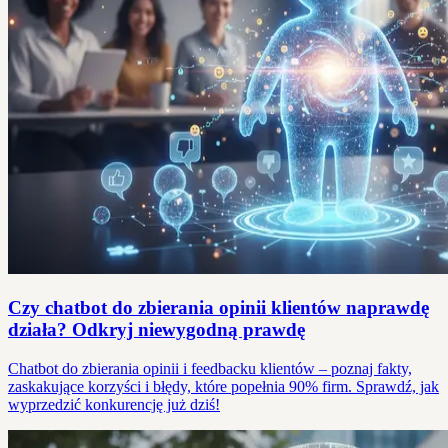
Czy chatbot do zbierania opinii klientów naprawdę
działa? Odkryj niewygodną prawdę
Chatbot do zbierania opinii i feedbacku klientów – poznaj fakty,
zaskakujące korzyści i błędy, które popełnia 90% firm. Sprawdź, jak
wyprzedzić konkurencję już dziś!