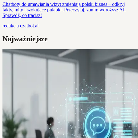
Chatboty do umawiania wizyt zmieniają polski biznes – odkryj
fakty, mity i szokujące pułapki. Przeczytaj, zanim wdrożysz AI.
Sprawdź, co tracisz!
redakcja
czatbot.ai
Najważniejsze