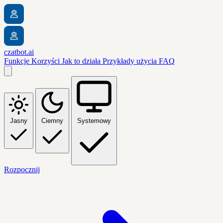
czatbot.ai
Funkcje
Korzyści
Jak to działa
Przykłady użycia
FAQ
Jasny
Ciemny
Systemowy
Rozpocznij