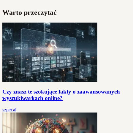
Warto przeczytać
Czy znasz te szokujące fakty o zaawansowanych
wyszukiwarkach online?
szper.ai