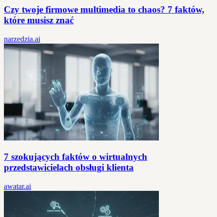
Czy twoje firmowe multimedia to chaos? 7 faktów,
które musisz znać
narzedzia.ai
7 szokujących faktów o wirtualnych
przedstawicielach obsługi klienta
awatar.ai