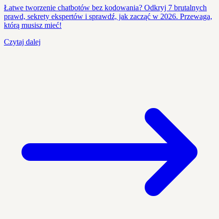
Łatwe tworzenie chatbotów bez kodowania? Odkryj 7 brutalnych
prawd, sekrety ekspertów i sprawdź, jak zacząć w 2026. Przewaga,
którą musisz mieć!
Czytaj dalej