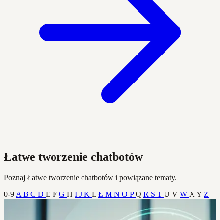
Łatwe tworzenie chatbotów
Poznaj Łatwe tworzenie chatbotów i powiązane tematy.
0-9
A
B
C
D
E
F
G
H
I
J
K
L
Ł
M
N
O
P
Q
R
S
T
U
V
W
X
Y
Z