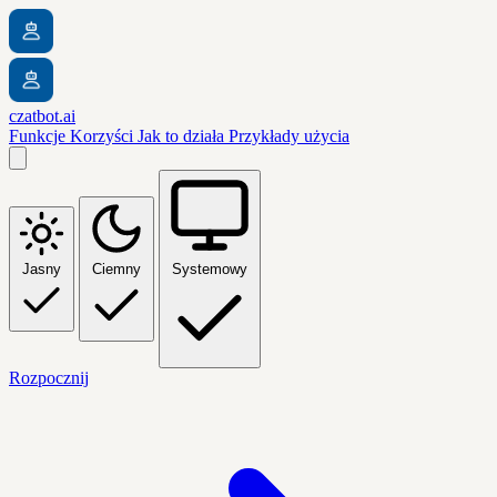
czatbot.ai
Funkcje
Korzyści
Jak to działa
Przykłady użycia
Jasny
Ciemny
Systemowy
Rozpocznij