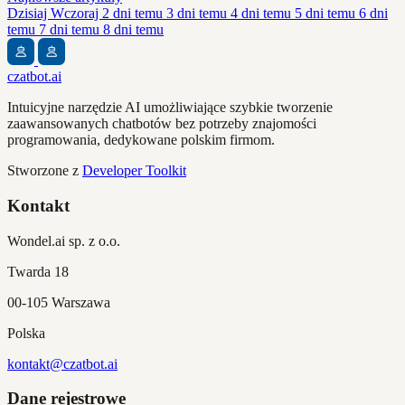
Dzisiaj
Wczoraj
2 dni temu
3 dni temu
4 dni temu
5 dni temu
6 dni
temu
7 dni temu
8 dni temu
czatbot.ai
Intuicyjne narzędzie AI umożliwiające szybkie tworzenie
zaawansowanych chatbotów bez potrzeby znajomości
programowania, dedykowane polskim firmom.
Stworzone z
Developer Toolkit
Kontakt
Wondel.ai sp. z o.o.
Twarda 18
00-105 Warszawa
Polska
kontakt@czatbot.ai
Dane rejestrowe