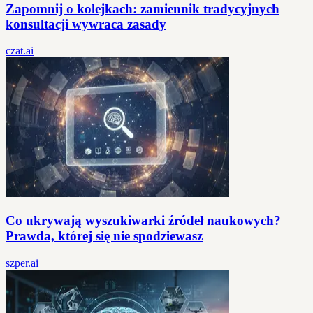
Zapomnij o kolejkach: zamiennik tradycyjnych
konsultacji wywraca zasady
czat.ai
Co ukrywają wyszukiwarki źródeł naukowych?
Prawda, której się nie spodziewasz
szper.ai