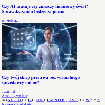
Czy AI uratuje czy zniszczy finansowy świat?
Sprawdź, zanim będzie za późno
narzedzia.ai
Czy twój sklep przetrwa bez wirtualnego
sprzedawcy online?
awatar.ai
Artykuły wg liter
0-9
A
B
C
D
E
F
G
H
I
J
K
L
Ł
M
N
O
P
Q
R
S
T
U
V
W
X
Y
Z
Najnowsze artykuły